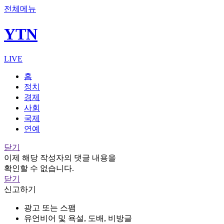
전체메뉴
YTN
LIVE
홈
정치
경제
사회
국제
연예
닫기
이제 해당 작성자의 댓글 내용을
확인할 수 없습니다.
닫기
신고하기
광고 또는 스팸
유언비어 및 욕설, 도배, 비방글