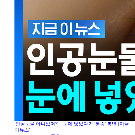
'인공눈물 아니었어?'…눈에 넣었다가 '통증' 봉변 [지금
이뉴스]