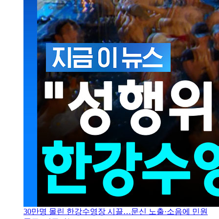
30만명 몰린 한강수영장 시끌…문신 노출·소음에 민원