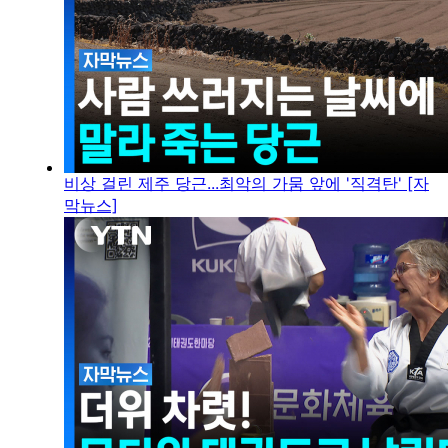
비상 걸린 제주 당근...최악의 가뭄 앞에 '직격탄' [자
막뉴스]