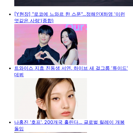
[Y현장] "로코에 느와르 한 스푼"...정해인X하영 '이런
엿같은 사랑'(종합)
트와이스 지효 친동생 서연, 하이브 새 걸그룹 '튜이드'
데뷔
나홍진 '호프', 200개국 홀린다… 글로벌 릴레이 개봉
돌입