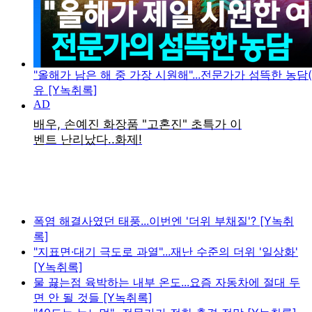
"올해가 남은 해 중 가장 시원해"...전문가가 섬뜩한 농담(
유 [Y녹취록]
폭염 해결사였던 태풍...이번엔 '더위 부채질'? [Y녹취
록]
"지표면·대기 극도로 과열"...재난 수준의 더위 '일상화'
[Y녹취록]
물 끓는점 육박하는 내부 온도...요즘 자동차에 절대 두
면 안 될 것들 [Y녹취록]