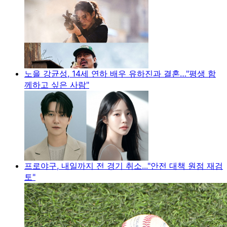
노을 강균성, 14세 연하 배우 유하진과 결혼…"평생 함
께하고 싶은 사람"
프로야구, 내일까지 전 경기 취소..."안전 대책 원점 재검
토"