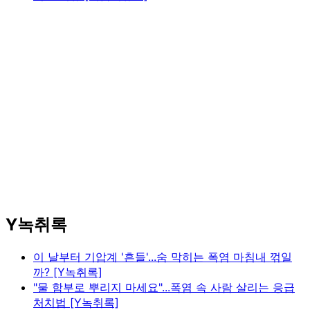
Y녹취록
이 날부터 기압계 '흔들'...숨 막히는 폭염 마침내 꺾일
까? [Y녹취록]
"물 함부로 뿌리지 마세요"...폭염 속 사람 살리는 응급
처치법 [Y녹취록]