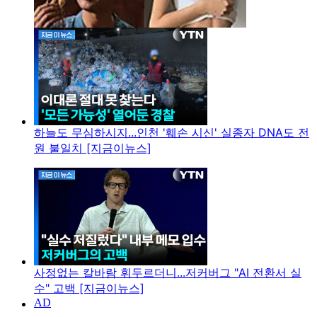
하늘도 무심하시지...인천 '훼손 시신' 실종자 DNA도 전
원 불일치 [지금이뉴스]
사정없는 칼바람 휘두르더니...저커버그 "AI 전환서 실
수" 고백 [지금이뉴스]