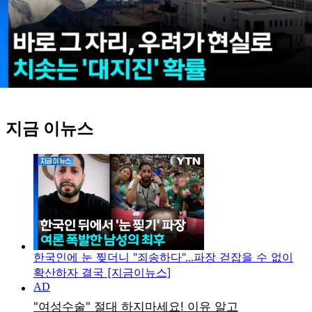
지금 이뉴스
한국인에 눈 찢더니 "죄송하다"...파장 걷잡을 수 없이
확산하자 결국 [지금이뉴스]