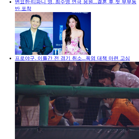
변요한·티파니 영, 최수영 연극 응원…결혼 후 첫 부부동
반 포착
프로야구, 이틀간 전 경기 취소...폭염 대책 마련 고심