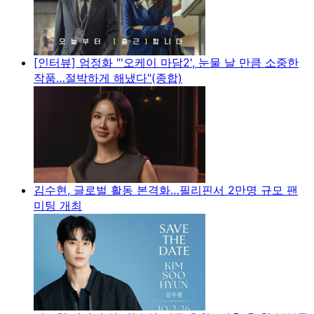
[인터뷰] 엄정화 "'오케이 마담2', 눈물 날 만큼 소중한
작품…절박하게 해냈다"(종합)
김수현, 글로벌 활동 본격화…필리핀서 2만명 규모 팬
미팅 개최