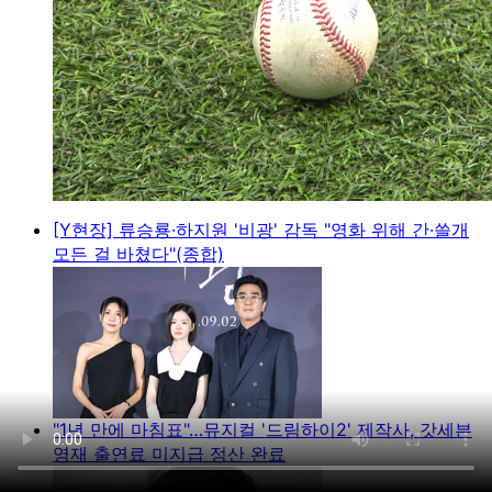
[Y현장] 류승룡·하지원 '비광' 감독 "영화 위해 간·쓸개
모든 걸 바쳤다"(종합)
"1년 만에 마침표"…뮤지컬 '드림하이2' 제작사, 갓세븐
영재 출연료 미지급 정산 완료