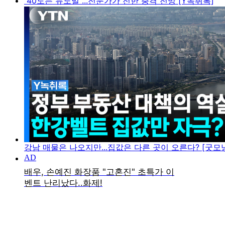
"40도는 뉴노멀"...전문가가 전한 충격 전망 [Y녹취록]
강남 매물은 나오지만...집값은 다른 곳이 오른다? [굿모