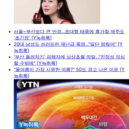
서울~부산보다 큰 반경...초대형 태풍에 휴가철 제주도
'초긴장' [Y녹취록]
20대 남성도 쓰러뜨린 재난급 폭염..."일단 멈춰야" [Y
녹취록]
'부산 돌려차기' 피해자에 상상초월 막말..."진정성 의심
할 수밖에" [Y녹취록]
"올여름이 가장 시원한 여름?" 50도 경고 나온 이유 [Y
녹취록]