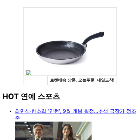
HOT 연예 스포츠
최민식·한소희 '인턴', 9월 개봉 확정…추석 극장가 정조
준