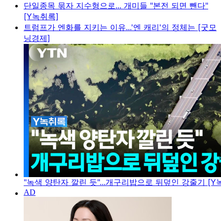
단일종목 묶자 지수형으로... 개미들 "본전 되면 뺀다"
[Y녹취록]
트럼프가 엔화를 지키는 이유...'엔 캐리'의 정체는 [굿모
닝경제]
"녹색 양탄자 깔린 듯"...개구리밥으로 뒤덮인 강줄기 [Y