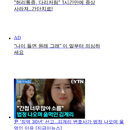
尹 '징역 30년' 선고...김계리 변호사가 법정 나오며 울
먹인 이유 [지금이뉴스]