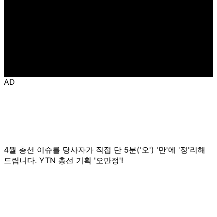
AD
4월 총선 이슈를 당사자가 직접 단 5분('오') '만'에 '정'리해
드립니다. YTN 총선 기획 '오만정'!