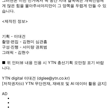
그러면은 이번 선거에서 꼭 중간 지대 결국에는 개혁신당에
게 많은 힘을 몰아주셔야지만이 그 양쪽을 두렵게 만들 수 있
습니다.
<제작진 정보>
기획 - 이대건
촬영·편집 - 김현미 심관흠
구성·진행 - 서미량 권희범
그래픽 - 김현수
■ 위 인터뷰 내용 인용 시 YTN 총선기획 오만정 표기 바랍
니다.
YTN digital 이대건 (dglee@ytn.co.kr)
[저작권자(c) YTN 무단전재, 재배포 및 AI 데이터 활용 금지]
AD