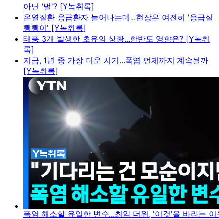
아닌 '벌'? [Y녹취록]
온열질환 응급환자 늘어나는데...현장은 여전히 '응급실
뺑뺑이' [Y녹취록]
태풍 3개 발생한 초유의 상황...한반도 영향은? [Y녹취
록]
지금, 1년 중 가장 더운 시기...폭염 언제까지 계속될까
[Y녹취록]
폭염 해소할 유일한 변수...최악 더위, '이것'을 바라는 이