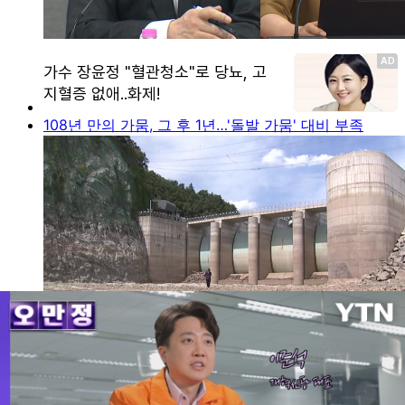
108년 만의 가뭄, 그 후 1년…'돌발 가뭄' 대비 부족