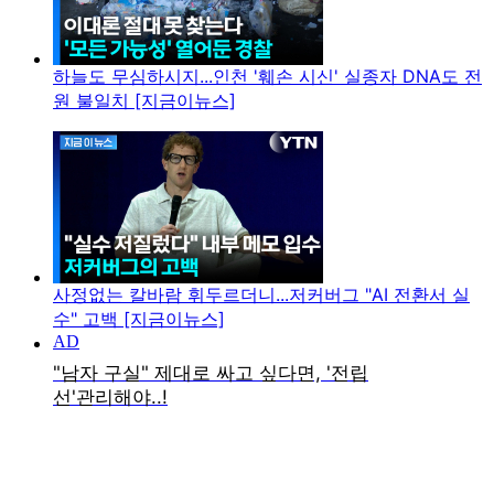
하늘도 무심하시지...인천 '훼손 시신' 실종자 DNA도 전
원 불일치 [지금이뉴스]
사정없는 칼바람 휘두르더니...저커버그 "AI 전환서 실
수" 고백 [지금이뉴스]