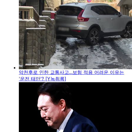
악천후로 인한 교통사고...보험 적용 어려운 이유는
'운전 태만'? [Y녹취록]