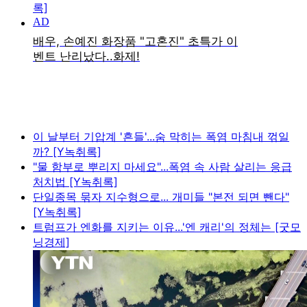
록]
이 날부터 기압계 '흔들'...숨 막히는 폭염 마침내 꺾일
까? [Y녹취록]
"물 함부로 뿌리지 마세요"...폭염 속 사람 살리는 응급
처치법 [Y녹취록]
단일종목 묶자 지수형으로... 개미들 "본전 되면 뺀다"
[Y녹취록]
트럼프가 엔화를 지키는 이유...'엔 캐리'의 정체는 [굿모
닝경제]