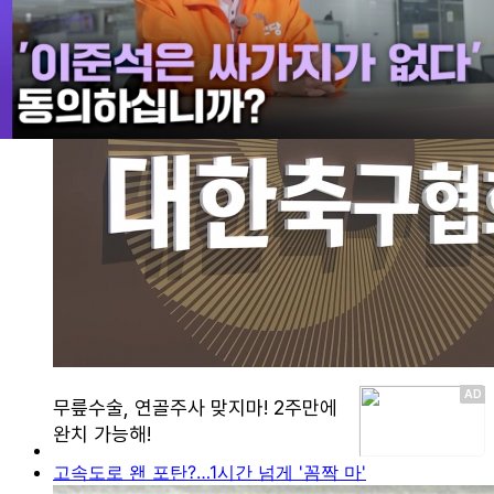
"축구협회, 지난 2011년 외국인 심판에 성 접대"
고속도로 왠 포탄?…1시간 넘게 '꼼짝 마'