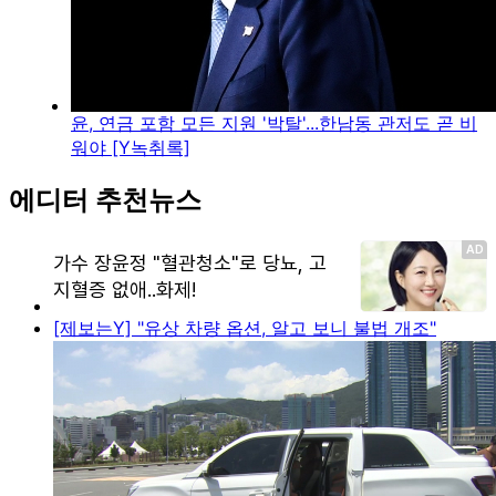
윤, 연금 포함 모든 지원 '박탈'...한남동 관저도 곧 비
워야 [Y녹취록]
에디터 추천뉴스
[제보는Y] "유상 차량 옵션, 알고 보니 불법 개조"