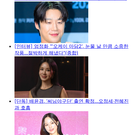
[인터뷰] 엄정화 "'오케이 마담2', 눈물 날 만큼 소중한
작품…절박하게 해냈다"(종합)
[단독] 배윤경, ’써닝야구단‘ 출연 확정…오정세·전혜진
과 호흡