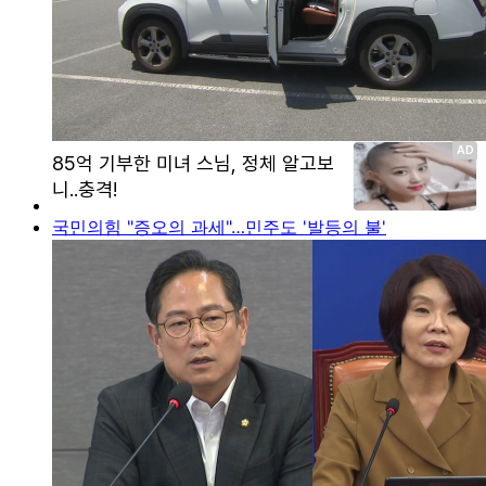
국민의힘 "증오의 과세"…민주도 '발등의 불'