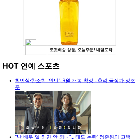
HOT 연예 스포츠
최민식·한소희 '인턴', 9월 개봉 확정…추석 극장가 정조
준
“난 배우 일 하면 안 되나”…‘태도 논란’ 정준원의 고백