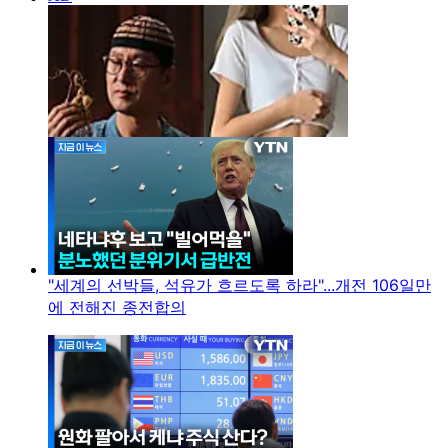
"세계의 선박들, 석유가 흐르도록 하라"...개전 106일만
에 전해진 종전합의