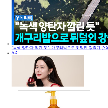
"녹색 양탄자 깔린 듯"...개구리밥으로 뒤덮인 강줄기 [Y