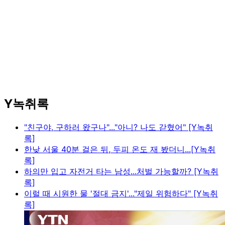
Y녹취록
"친구야, 구하러 왔구나"..."아니? 나도 갇혔어" [Y녹취
록]
한낮 서울 40분 걸은 뒤, 두피 온도 재 봤더니...[Y녹취
록]
하의만 입고 자전거 타는 남성...처벌 가능할까? [Y녹취
록]
이럴 때 시원한 물 '절대 금지'..."제일 위험하다" [Y녹취
록]