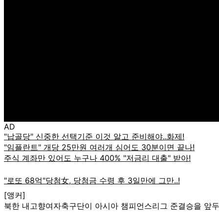
AD
[앵커]
북한 내고향여자축구단이 아시아 챔피언스리그 준결승을 앞두