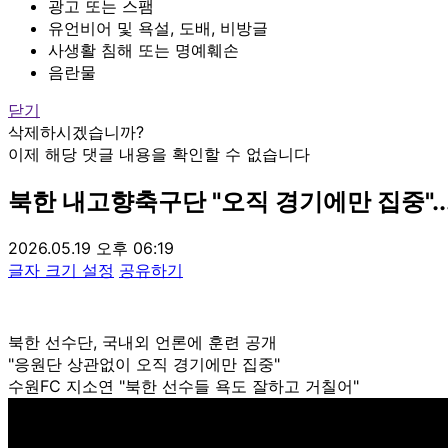
광고 또는 스팸
유언비어 및 욕설, 도배, 비방글
사생활 침해 또는 명예훼손
음란물
닫기
삭제하시겠습니까?
이제 해당 댓글 내용을 확인할 수 없습니다
북한 내고향축구단 "오직 경기에만 집중"..
2026.05.19 오후 06:19
글자 크기 설정
공유하기
북한 선수단, 국내외 언론에 훈련 공개
"응원단 상관없이 오직 경기에만 집중"
수원FC 지소연 "북한 선수들 욕도 잘하고 거칠어"