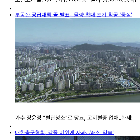
부동산 공급대책 곧 발표…물량 확대·조기 착공 '중점'
대한축구협회, 각종 비위에 사과…'쇄신 약속'