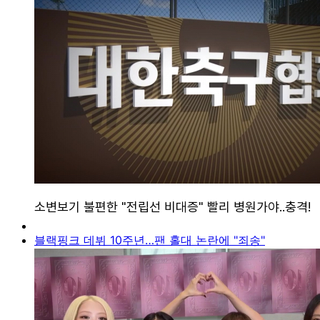
블랙핑크 데뷔 10주년…팬 홀대 논란에 "죄송"