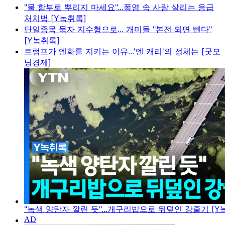
"물 함부로 뿌리지 마세요"...폭염 속 사람 살리는 응급
처치법 [Y녹취록]
단일종목 묶자 지수형으로... 개미들 "본전 되면 뺀다"
[Y녹취록]
트럼프가 엔화를 지키는 이유...'엔 캐리'의 정체는 [굿모
닝경제]
"녹색 양탄자 깔린 듯"...개구리밥으로 뒤덮인 강줄기 [Y