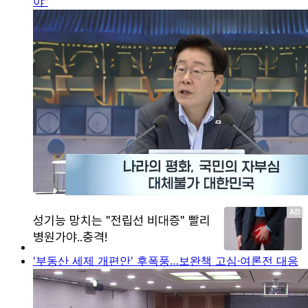
야"
'부동산 세제 개편안' 후폭풍…보완책 고심·여론전 대응