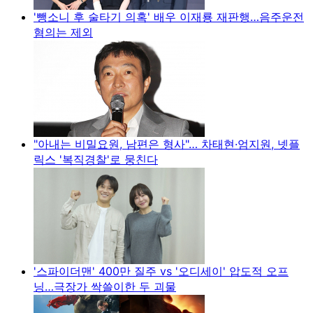
'뺑소니 후 술타기 의혹' 배우 이재룡 재판행…음주운전
혐의는 제외
"아내는 비밀요원, 남편은 형사"… 차태현·엄지원, 넷플
릭스 '복직경찰'로 뭉친다
'스파이더맨' 400만 질주 vs '오디세이' 압도적 오프
닝…극장가 싹쓸이한 두 괴물