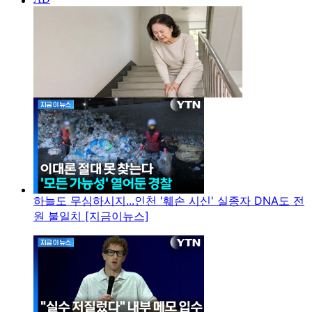
하늘도 무심하시지...인천 '훼손 시신' 실종자 DNA도 전
원 불일치 [지금이뉴스]