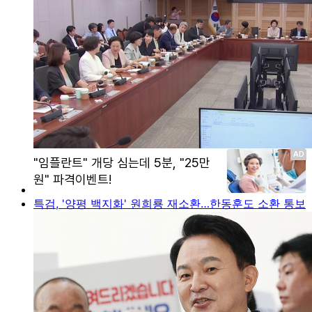
특검, '양평 백지화' 원희룡 재소환…한동훈도 소환 통보