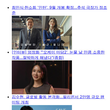
최민식·한소희 '인턴', 9월 개봉 확정…추석 극장가 정조
준
[인터뷰] 엄정화 "'오케이 마담2', 눈물 날 만큼 소중한
작품…절박하게 해냈다"(종합)
김수현, 글로벌 활동 본격화…필리핀서 2만명 규모 팬
미팅 개최