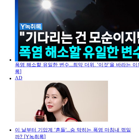
폭염 해소할 유일한 변수...최악 더위, '이것'을 바라는 이
록]
이 날부터 기압계 '흔들'...숨 막히는 폭염 마침내 꺾일
까? [Y녹취록]