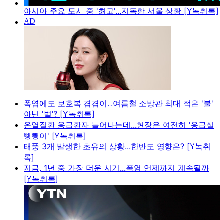
아시아 주요 도시 중 '최고'...지독한 서울 상황 [Y녹취록]
폭염에도 보호복 겹겹이...여름철 소방관 최대 적은 '불'
아닌 '벌'? [Y녹취록]
온열질환 응급환자 늘어나는데...현장은 여전히 '응급실
뺑뺑이' [Y녹취록]
태풍 3개 발생한 초유의 상황...한반도 영향은? [Y녹취
록]
지금, 1년 중 가장 더운 시기...폭염 언제까지 계속될까
[Y녹취록]