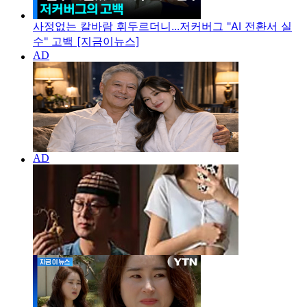
사정없는 칼바람 휘두르더니...저커버그 "AI 전환서 실
수" 고백 [지금이뉴스]