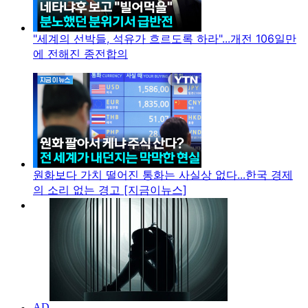
"세계의 선박들, 석유가 흐르도록 하라"...개전 106일만
에 전해진 종전합의
원화보다 가치 떨어진 통화는 사실상 없다...한국 경제
의 소리 없는 경고 [지금이뉴스]