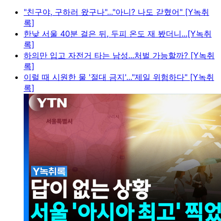
"친구야, 구하러 왔구나"..."아니? 나도 갇혔어" [Y녹취
록]
한낮 서울 40분 걸은 뒤, 두피 온도 재 봤더니...[Y녹취
록]
하의만 입고 자전거 타는 남성...처벌 가능할까? [Y녹취
록]
이럴 때 시원한 물 '절대 금지'..."제일 위험하다" [Y녹취
록]