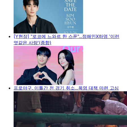
[Y현장] "로코에 느와르 한 스푼"...정해인X하영 '이런
엿같은 사랑'(종합)
프로야구, 이틀간 전 경기 취소...폭염 대책 마련 고심