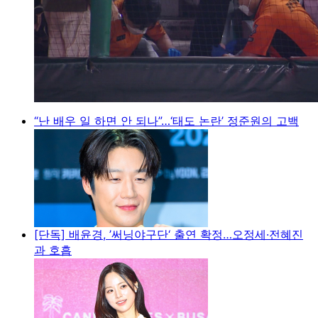
“난 배우 일 하면 안 되나”…‘태도 논란’ 정준원의 고백
[단독] 배윤경, ’써닝야구단‘ 출연 확정…오정세·전혜진
과 호흡