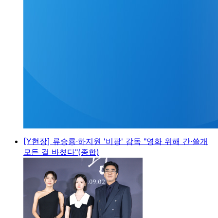
[Y현장] 류승룡·하지원 '비광' 감독 "영화 위해 간·쓸개
모든 걸 바쳤다"(종합)