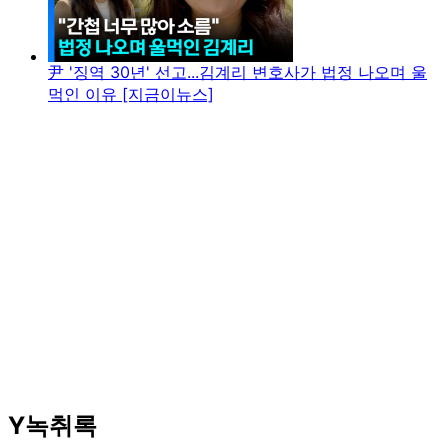
尹 '징역 30년' 선고...김계리 변호사가 법정 나오며 울
먹인 이유 [지금이뉴스]
Y녹취록