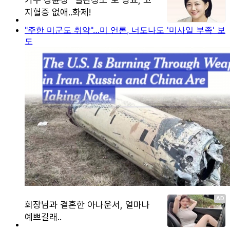
"주한 미군도 취약"…미 언론, 너도나도 '미사일 부족' 보
도