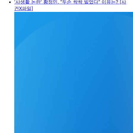
'사생활 논란' 황정민, "두손 싹싹 빌었다" 이유는? [사
건X파일]