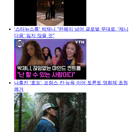
'스타뉴스룸' 박제니 "런웨이 넘어 글로벌 무대로, '제니
다움' 잃지 않을 것"
나홍진 '호프', 프랑스 칸·뉴욕 이어 토론토 영화제 초청
쾌거