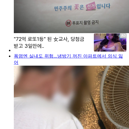
폭염엔 실내도 위험…냉방기 꺼진 아파트에서 의식 잃
어