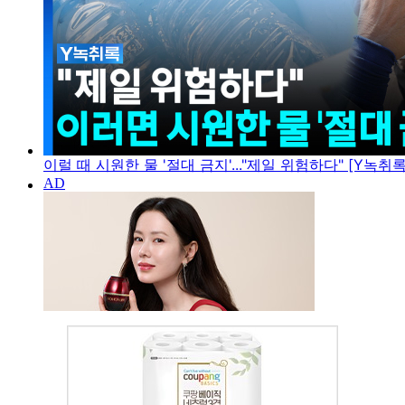
이럴 때 시원한 물 '절대 금지'..."제일 위험하다" [Y녹취록