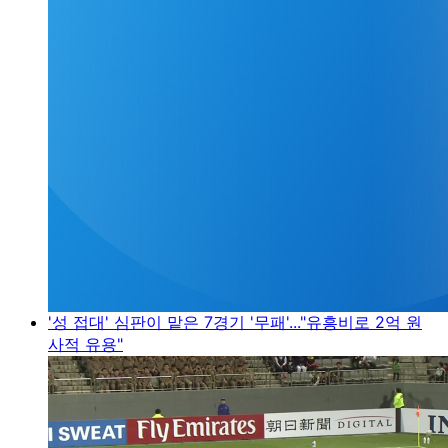
'성 접대' 심판이 맡은 7경기 '무패'..."유흥비로 2억 원
사적 유용"