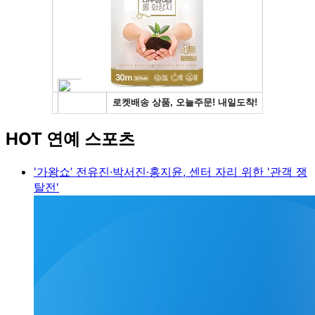
HOT 연예 스포츠
'가왕쇼’ 전유진·박서진·홍지윤, 센터 자리 위한 '관객 쟁
탈전'