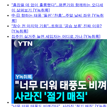
"흠잡을 데 없이 훌륭했다"...평론가와 함께하는 오디세
이 살펴보기 [Y녹취록]
中·日 향하는 태풍 '돌핀'·'찬홈'...주말 날씨 좌우 [Y녹취
록]
"참수 전 마지막 기회"...트럼프 '공습 보류' 진짜 이유?
[Y녹취록]
집주인 실거주 늘면 세입자는 어디로 가나 [Y녹취록]
"너무 더워 태풍도 비껴간다"...사라진 '절기 매직' [Y녹취