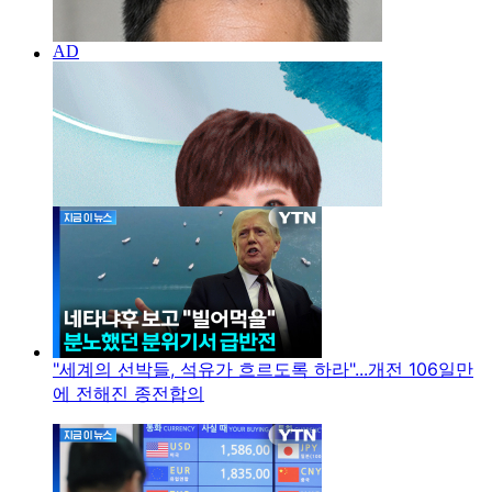
"세계의 선박들, 석유가 흐르도록 하라"...개전 106일만
에 전해진 종전합의