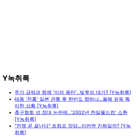
Y녹취록
주가 급락과 함께 '이자 폭탄'...빚투의 대가? [Y녹취록]
태풍 '찬홈' 일본 관통 후 한반도 향하나...올해 유독 특
이한 상황 [Y녹취록]
축구협회 성 접대 논란에...'2002년 한일월드컵' 소환
[Y녹취록]
"전쟁 곧 끝난다" 트럼프 장담...이번엔 진짜일까? [Y녹
취록]