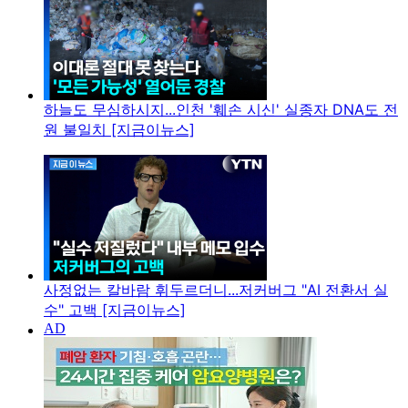
하늘도 무심하시지...인천 '훼손 시신' 실종자 DNA도 전
원 불일치 [지금이뉴스]
사정없는 칼바람 휘두르더니...저커버그 "AI 전환서 실
수" 고백 [지금이뉴스]