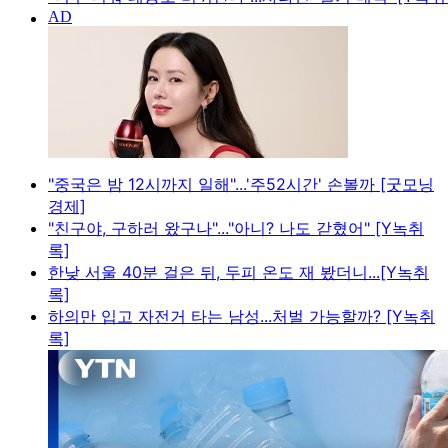
"중국은 밤 12시까지 일해"...'주52시간' 손볼까 [굿모닝
경제]
"친구야, 구하러 왔구나"..."아니? 나도 갇혔어" [Y녹취
록]
한낮 서울 40분 걸은 뒤, 두피 온도 재 봤더니...[Y녹취
록]
하의만 입고 자전거 타는 남성...처벌 가능할까? [Y녹취
록]