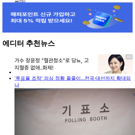
에디터 추천뉴스
'투표율 조작' 의심 정황 줄줄이…전국·대선까지 확대되
나