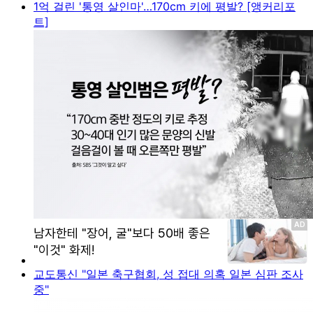
1억 걸린 '통영 살인마'…170cm 키에 평발? [앵커리포
트]
교도통신 "일본 축구협회, 성 접대 의혹 일본 심판 조사
중"