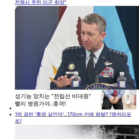
전쟁시 주한 미군 취약"
1억 걸린 '통영 살인마'…170cm 키에 평발? [앵커리포
트]