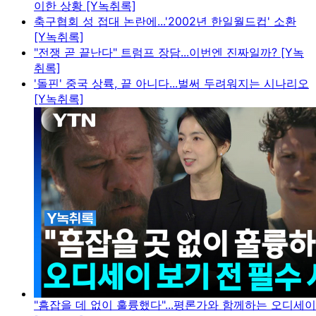
이한 상황 [Y녹취록]
축구협회 성 접대 논란에...'2002년 한일월드컵' 소환
[Y녹취록]
"전쟁 곧 끝난다" 트럼프 장담...이번엔 진짜일까? [Y녹
취록]
'돌핀' 중국 상륙, 끝 아니다...벌써 두려워지는 시나리오
[Y녹취록]
"흠잡을 데 없이 훌륭했다"...평론가와 함께하는 오디세