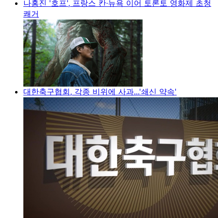
나홍진 '호프', 프랑스 칸·뉴욕 이어 토론토 영화제 초청
쾌거
대한축구협회, 각종 비위에 사과...'쇄신 약속'