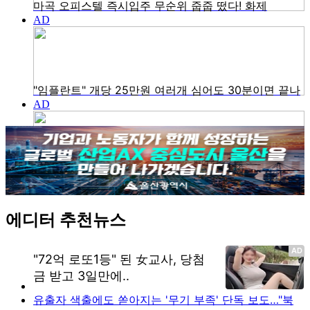
에디터 추천뉴스
유출자 색출에도 쏟아지는 '무기 부족' 단독 보도…"북