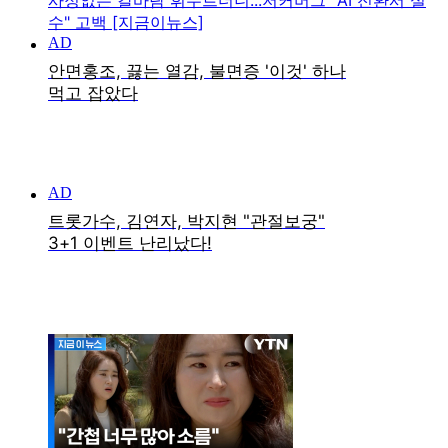
사정없는 칼바람 휘두르더니...저커버그 "AI 전환서 실
수" 고백 [지금이뉴스]