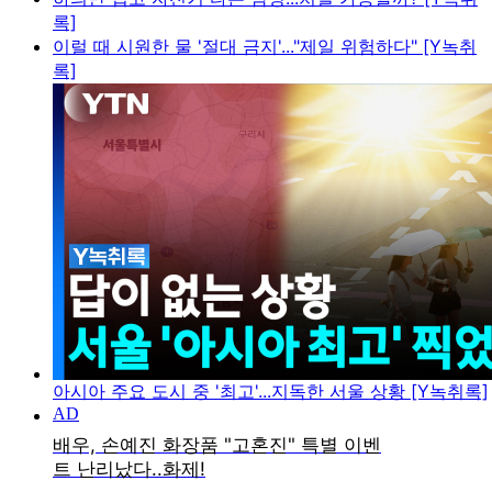
록]
이럴 때 시원한 물 '절대 금지'..."제일 위험하다" [Y녹취
록]
아시아 주요 도시 중 '최고'...지독한 서울 상황 [Y녹취록]