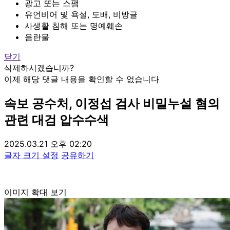
광고 또는 스팸
유언비어 및 욕설, 도배, 비방글
사생활 침해 또는 명예훼손
음란물
닫기
삭제하시겠습니까?
이제 해당 댓글 내용을 확인할 수 없습니다
속보
공수처, 이정섭 검사 비밀누설 혐의
관련 대검 압수수색
2025.03.21 오후 02:20
글자 크기 설정
공유하기
이미지 확대 보기