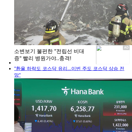
"환율 하락도 코스닥 유리…이번 주도 코스닥 상승 전
망"