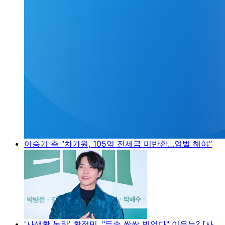
이승기 측 “차가원, 105억 전세금 미반환…엄벌 해야”
'사생활 논란' 황정민, "두손 싹싹 빌었다" 이유는? [사