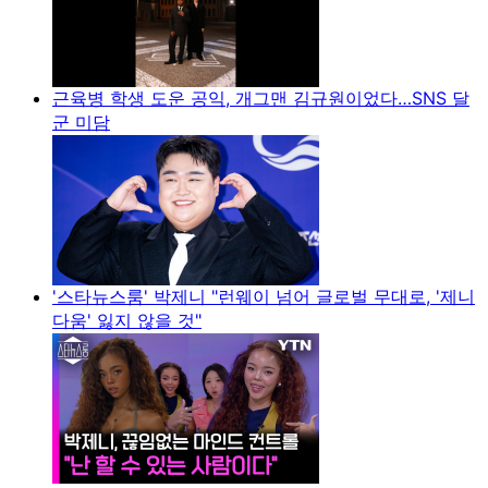
근육병 학생 도운 공익, 개그맨 김규원이었다…SNS 달
군 미담
'스타뉴스룸' 박제니 "런웨이 넘어 글로벌 무대로, '제니
다움' 잃지 않을 것"