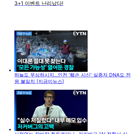
하늘도 무심하시지...인천 '훼손 시신' 실종자 DNA도 전
원 불일치 [지금이뉴스]