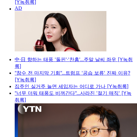
[Y녹취록]
中·日 향하는 태풍 '돌핀'·'찬홈'...주말 날씨 좌우 [Y녹취
록]
"참수 전 마지막 기회"...트럼프 '공습 보류' 진짜 이유?
[Y녹취록]
집주인 실거주 늘면 세입자는 어디로 가나 [Y녹취록]
"너무 더워 태풍도 비껴간다"...사라진 '절기 매직' [Y녹
취록]