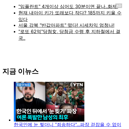
AD
지금 이뉴스
한국인에 눈 찢더니 "죄송하다"...파장 걷잡을 수 없이