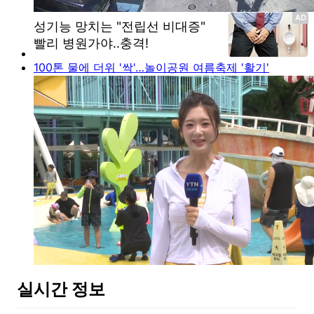
100톤 물에 더위 '싹'…놀이공원 여름축제 '활기'
실시간 정보