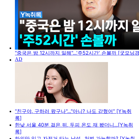
"중국은 밤 12시까지 일해"...'주52시간' 손볼까 [굿모닝
"친구야, 구하러 왔구나"..."아니? 나도 갇혔어" [Y녹취
록]
한낮 서울 40분 걸은 뒤, 두피 온도 재 봤더니...[Y녹취
록]
하의만 입고 자전거 타는 남성...처벌 가능할까? [Y녹취