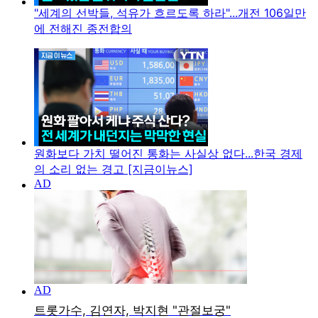
"세계의 선박들, 석유가 흐르도록 하라"...개전 106일만
에 전해진 종전합의
원화보다 가치 떨어진 통화는 사실상 없다...한국 경제
의 소리 없는 경고 [지금이뉴스]