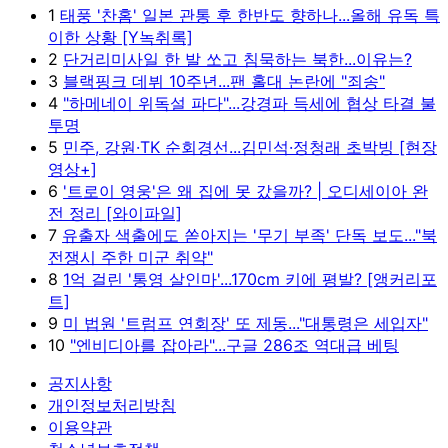
1
태풍 '찬홈' 일본 관통 후 한반도 향하나...올해 유독 특
이한 상황 [Y녹취록]
2
단거리미사일 한 발 쏘고 침묵하는 북한...이유는?
3
블랙핑크 데뷔 10주년...팬 홀대 논란에 "죄송"
4
"하메네이 위독설 파다"...강경파 득세에 협상 타결 불
투명
5
민주, 강원·TK 순회경선...김민석·정청래 초박빙 [현장
영상+]
6
'트로이 영웅'은 왜 집에 못 갔을까? | 오디세이아 완
전 정리 [와이파일]
7
유출자 색출에도 쏟아지는 '무기 부족' 단독 보도..."북
전쟁시 주한 미군 취약"
8
1억 걸린 '통영 살인마'...170cm 키에 평발? [앵커리포
트]
9
미 법원 '트럼프 연회장' 또 제동..."대통령은 세입자"
10
"엔비디아를 잡아라"...구글 286조 역대급 베팅
공지사항
개인정보처리방침
이용약관