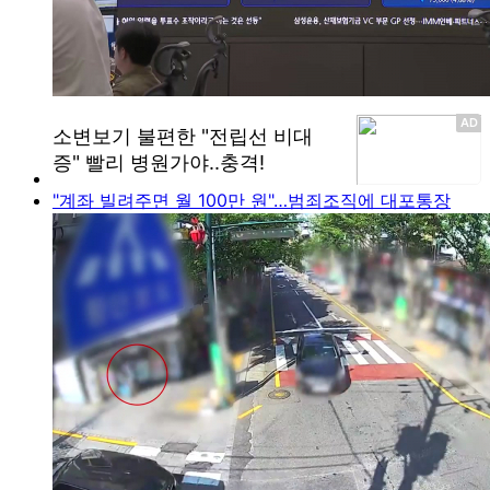
"계좌 빌려주면 월 100만 원"…범죄조직에 대포통장