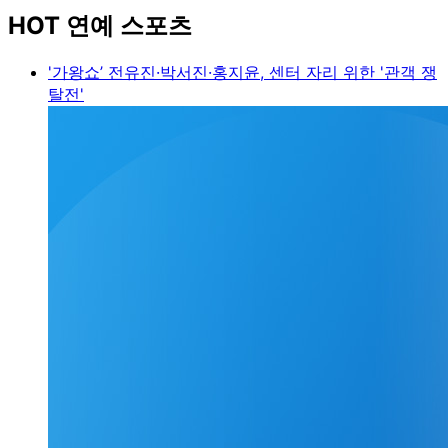
HOT 연예 스포츠
'가왕쇼’ 전유진·박서진·홍지윤, 센터 자리 위한 '관객 쟁
탈전'