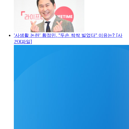
'사생활 논란' 황정민, "두손 싹싹 빌었다" 이유는? [사
건X파일]