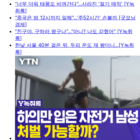
"너무 더워 태풍도 비껴간다"...사라진 '절기 매직' [Y녹
취록]
"중국은 밤 12시까지 일해"...'주52시간' 손볼까 [굿모닝
경제]
"친구야, 구하러 왔구나"..."아니? 나도 갇혔어" [Y녹취
록]
한낮 서울 40분 걸은 뒤, 두피 온도 재 봤더니...[Y녹취
록]