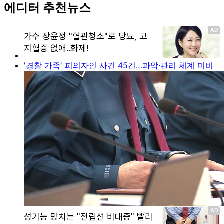
에디터 추천뉴스
'경찰 가족' 피의자인 사건 45건…파악·관리 체계 미비