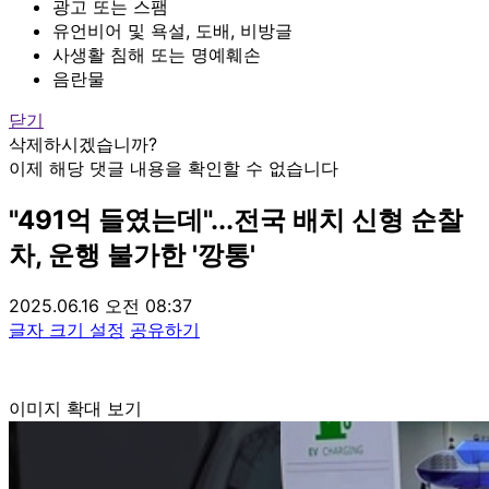
광고 또는 스팸
유언비어 및 욕설, 도배, 비방글
사생활 침해 또는 명예훼손
음란물
닫기
삭제하시겠습니까?
이제 해당 댓글 내용을 확인할 수 없습니다
"491억 들였는데"...전국 배치 신형 순찰
차, 운행 불가한 '깡통'
2025.06.16 오전 08:37
글자 크기 설정
공유하기
이미지 확대 보기