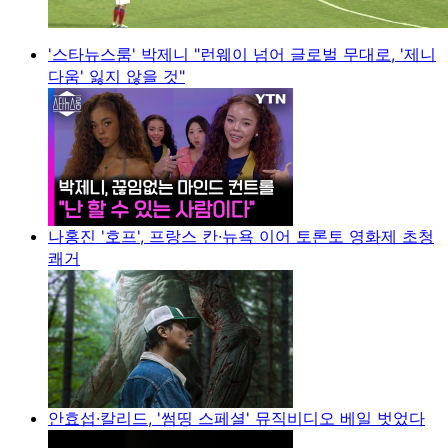
'스타뉴스룸' 박제니 "런웨이 넘어 글로벌 무대로, '제니
다움' 잃지 않을 것"
나홍진 '호프', 프랑스 칸·뉴욕 이어 토론토 영화제 초청
쾌거
안효섭·칼리드, '썸띵 스페셜' 뮤직비디오 베일 벗었다