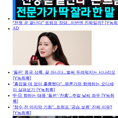
"전쟁 곧 끝난다" 트럼프 장담...이번엔 진짜일까? [Y녹취
'돌핀' 중국 상륙, 끝 아니다...벌써 두려워지는 시나리오
[Y녹취록]
"흠잡을 데 없이 훌륭했다"...평론가와 함께하는 오디세
이 살펴보기 [Y녹취록]
中·日 향하는 태풍 '돌핀'·'찬홈'...주말 날씨 좌우 [Y녹취
록]
"참수 전 마지막 기회"...트럼프 '공습 보류' 진짜 이유?
[Y녹취록]