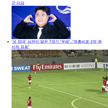
군 미담
'성 접대' 심판이 맡은 7경기 '무패'..."유흥비로 2억 원
사적 유용"