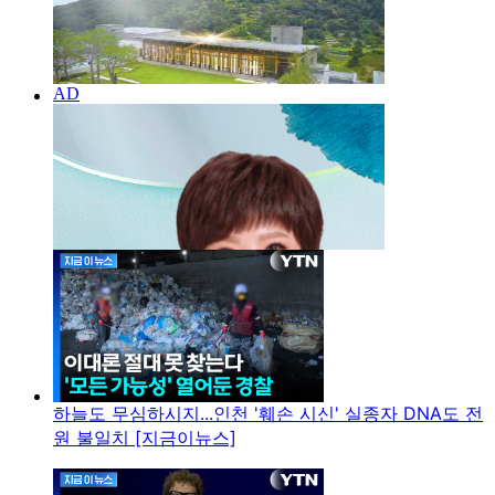
하늘도 무심하시지...인천 '훼손 시신' 실종자 DNA도 전
원 불일치 [지금이뉴스]