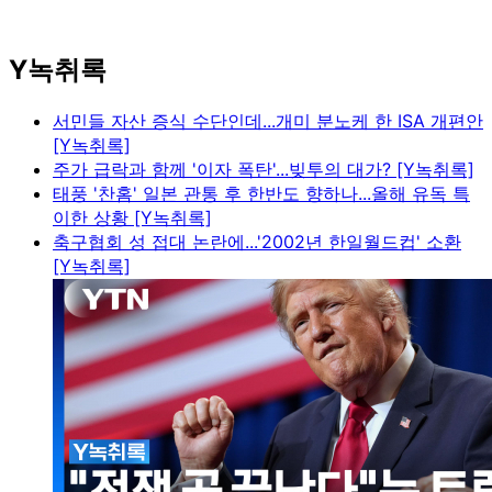
Y녹취록
서민들 자산 증식 수단인데...개미 분노케 한 ISA 개편안
[Y녹취록]
주가 급락과 함께 '이자 폭탄'...빚투의 대가? [Y녹취록]
태풍 '찬홈' 일본 관통 후 한반도 향하나...올해 유독 특
이한 상황 [Y녹취록]
축구협회 성 접대 논란에...'2002년 한일월드컵' 소환
[Y녹취록]