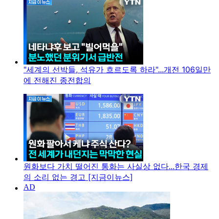
"세계의 선박들, 석유가 흐르도록 하라"...개전 106일만
에 전해진 종전합의
원화보다 가치 떨어진 통화는 사실상 없다...한국 경제
의 소리 없는 경고 [지금이뉴스]