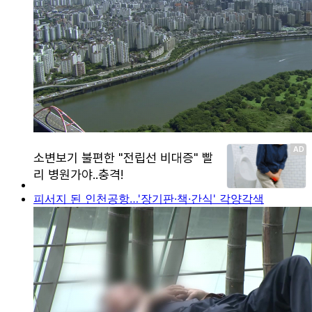
피서지 된 인천공항…'장기판·책·간식' 각양각색