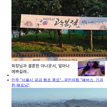
민주 "서울시 공급 협조 중요"…국민의힘 "폐버스, 기괴
한 해프닝"