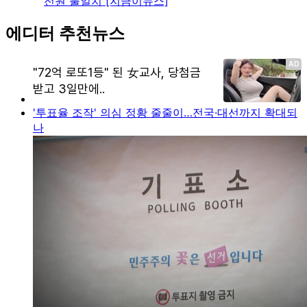
전원 불일치 [지금이뉴스]
에디터 추천뉴스
'투표율 조작' 의심 정황 줄줄이…전국·대선까지 확대되
나