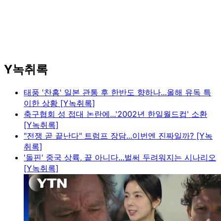
Y녹취록
태풍 '찬홈' 일본 관통 후 한반도 향하나...올해 유독 특
이한 상황 [Y녹취록]
축구협회 성 접대 논란에...'2002년 한일월드컵' 소환
[Y녹취록]
"전쟁 곧 끝난다" 트럼프 장담...이번엔 진짜일까? [Y녹
취록]
'돌핀' 중국 상륙, 끝 아니다...벌써 두려워지는 시나리오
[Y녹취록]