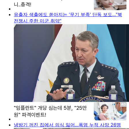
유출자 색출에도 쏟아지는 '무기 부족' 단독 보도…"북
전쟁시 주한 미군 취약"
냉방기 꺼진 집에서 의식 잃어…폭염 누적 사망 26명