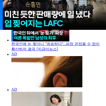
지금 이뉴스
한국인에 눈 찢더니 "죄송하다"...파장 걷잡을 수 없이
확산하자 결국 [지금이뉴스]