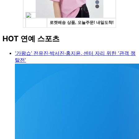
HOT 연예 스포츠
'가왕쇼’ 전유진·박서진·홍지윤, 센터 자리 위한 '관객 쟁
탈전'