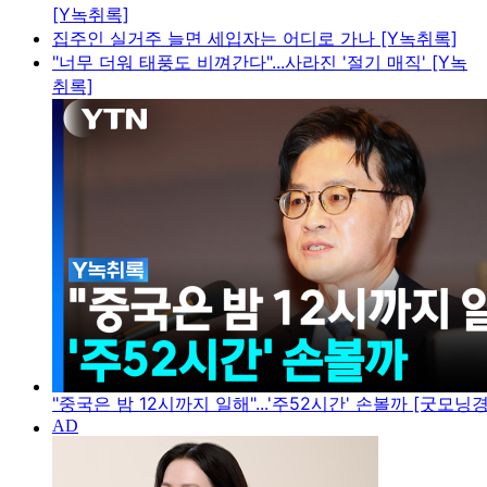
[Y녹취록]
집주인 실거주 늘면 세입자는 어디로 가나 [Y녹취록]
"너무 더워 태풍도 비껴간다"...사라진 '절기 매직' [Y녹
취록]
"중국은 밤 12시까지 일해"...'주52시간' 손볼까 [굿모닝