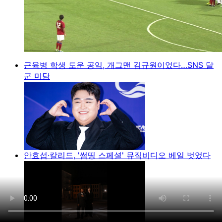
근육병 학생 도운 공익, 개그맨 김규원이었다…SNS 달
군 미담
안효섭·칼리드, '썸띵 스페셜' 뮤직비디오 베일 벗었다