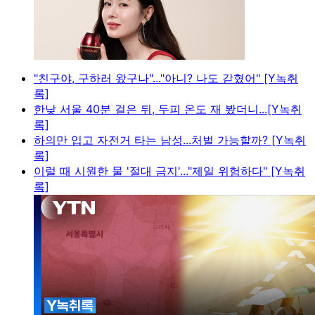
"친구야, 구하러 왔구나"..."아니? 나도 갇혔어" [Y녹취
록]
한낮 서울 40분 걸은 뒤, 두피 온도 재 봤더니...[Y녹취
록]
하의만 입고 자전거 타는 남성...처벌 가능할까? [Y녹취
록]
이럴 때 시원한 물 '절대 금지'..."제일 위험하다" [Y녹취
록]