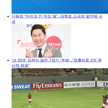
신동엽 “마이크 안 차도 돼”...대학로 소극장 발언에 사
과
'성 접대' 심판이 맡은 7경기 '무패'..."유흥비로 2억 원
사적 유용"