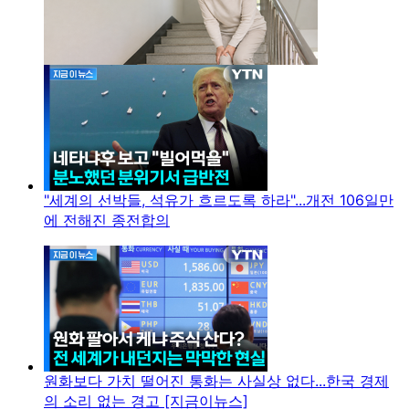
"세계의 선박들, 석유가 흐르도록 하라"...개전 106일만
에 전해진 종전합의
원화보다 가치 떨어진 통화는 사실상 없다...한국 경제
의 소리 없는 경고 [지금이뉴스]