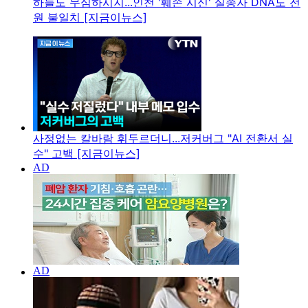
하늘도 무심하시지...인천 '훼손 시신' 실종자 DNA도 전
원 불일치 [지금이뉴스]
사정없는 칼바람 휘두르더니...저커버그 "AI 전환서 실
수" 고백 [지금이뉴스]