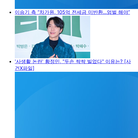
이승기 측 “차가원, 105억 전세금 미반환…엄벌 해야”
'사생활 논란' 황정민, "두손 싹싹 빌었다" 이유는? [사
건X파일]