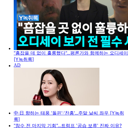
"흠잡을 데 없이 훌륭했다"...평론가와 함께하는 오디세
[Y녹취록]
中·日 향하는 태풍 '돌핀'·'찬홈'...주말 날씨 좌우 [Y녹취
록]
"참수 전 마지막 기회"...트럼프 '공습 보류' 진짜 이유?