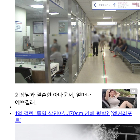
1억 걸린 '통영 살인마'…170cm 키에 평발? [앵커리포
트]