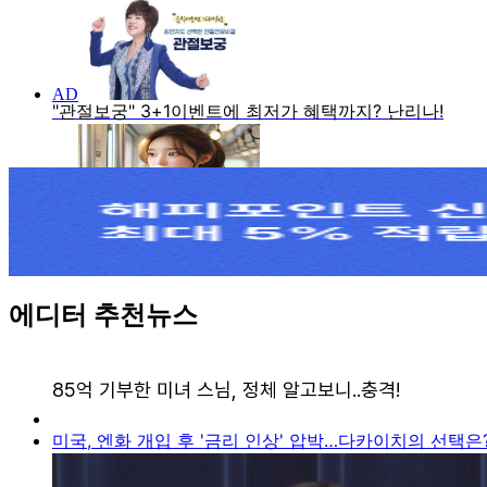
에디터 추천뉴스
미국, 엔화 개입 후 '금리 인상' 압박…다카이치의 선택은