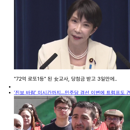
'진보 바람' 미시간까지…민주당 경선 이변에 트럼프도 