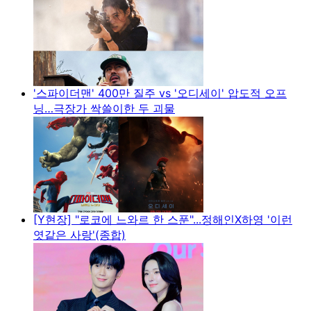
'스파이더맨' 400만 질주 vs '오디세이' 압도적 오프
닝…극장가 싹쓸이한 두 괴물
[Y현장] "로코에 느와르 한 스푼"...정해인X하영 '이런
엿같은 사랑'(종합)