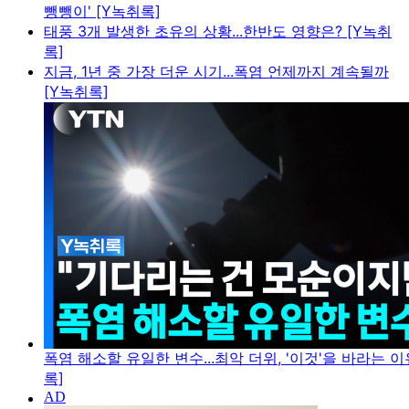
뺑뺑이' [Y녹취록]
태풍 3개 발생한 초유의 상황...한반도 영향은? [Y녹취
록]
지금, 1년 중 가장 더운 시기...폭염 언제까지 계속될까
[Y녹취록]
폭염 해소할 유일한 변수...최악 더위, '이것'을 바라는 이
록]