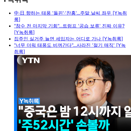
中·日 향하는 태풍 '돌핀'·'찬홈'...주말 날씨 좌우 [Y녹취
록]
"참수 전 마지막 기회"...트럼프 '공습 보류' 진짜 이유?
[Y녹취록]
집주인 실거주 늘면 세입자는 어디로 가나 [Y녹취록]
"너무 더워 태풍도 비껴간다"...사라진 '절기 매직' [Y녹
취록]