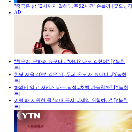
"중국은 밤 12시까지 일해"...'주52시간' 손볼까 [굿모닝
"친구야, 구하러 왔구나"..."아니? 나도 갇혔어" [Y녹취
록]
한낮 서울 40분 걸은 뒤, 두피 온도 재 봤더니...[Y녹취
록]
하의만 입고 자전거 타는 남성...처벌 가능할까? [Y녹취
록]
이럴 때 시원한 물 '절대 금지'..."제일 위험하다" [Y녹취
록]