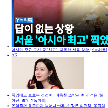
아시아 주요 도시 중 '최고'...지독한 서울 상황 [Y녹취록]
폭염에도 보호복 겹겹이...여름철 소방관 최대 적은 '불'
아닌 '벌'? [Y녹취록]
온열질환 응급환자 늘어나는데...현장은 여전히 '응급실