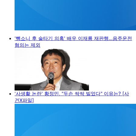
'뺑소니 후 술타기 의혹' 배우 이재룡 재판행…음주운전
혐의는 제외
'사생활 논란' 황정민, "두손 싹싹 빌었다" 이유는? [사
건X파일]