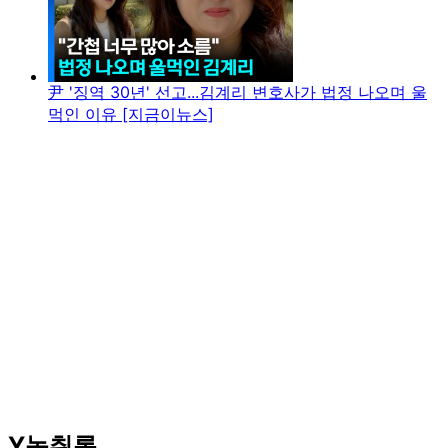
尹 '징역 30년' 선고...김계리 변호사가 법정 나오며 울
먹인 이유 [지금이뉴스]
Y녹취록