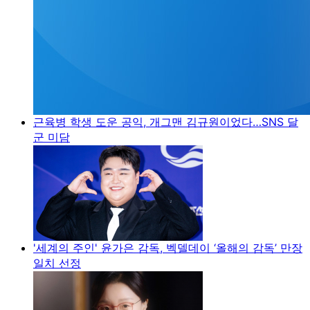
근육병 학생 도운 공익, 개그맨 김규원이었다…SNS 달
군 미담
'세계의 주인' 윤가은 감독, 벡델데이 ‘올해의 감독’ 만장
일치 선정