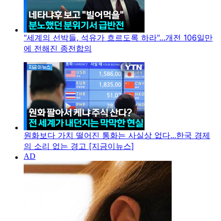
"세계의 선박들, 석유가 흐르도록 하라"...개전 106일만
에 전해진 종전합의
원화보다 가치 떨어진 통화는 사실상 없다...한국 경제
의 소리 없는 경고 [지금이뉴스]