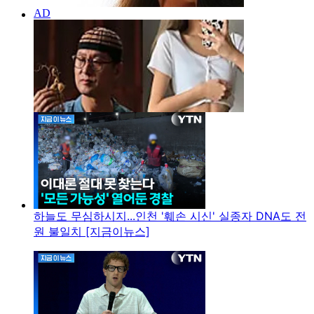
하늘도 무심하시지...인천 '훼손 시신' 실종자 DNA도 전
원 불일치 [지금이뉴스]