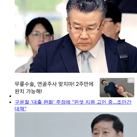
구윤철 '대출 완화' 주장에 "핀셋 지원 고민 중…조만간
대책"