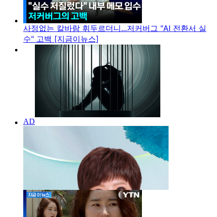
사정없는 칼바람 휘두르더니...저커버그 "AI 전환서 실
수" 고백 [지금이뉴스]