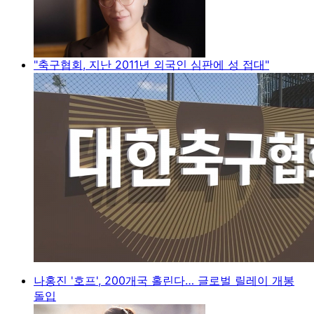
"축구협회, 지난 2011년 외국인 심판에 성 접대"
나홍진 '호프', 200개국 홀린다… 글로벌 릴레이 개봉
돌입