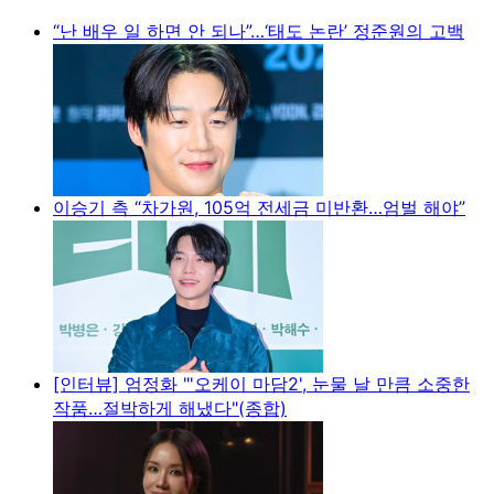
“난 배우 일 하면 안 되나”…‘태도 논란’ 정준원의 고백
이승기 측 “차가원, 105억 전세금 미반환…엄벌 해야”
[인터뷰] 엄정화 "'오케이 마담2', 눈물 날 만큼 소중한
작품…절박하게 해냈다"(종합)