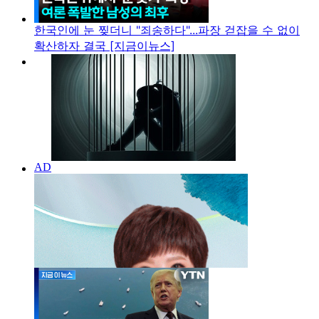
한국인에 눈 찢더니 "죄송하다"...파장 걷잡을 수 없이
확산하자 결국 [지금이뉴스]