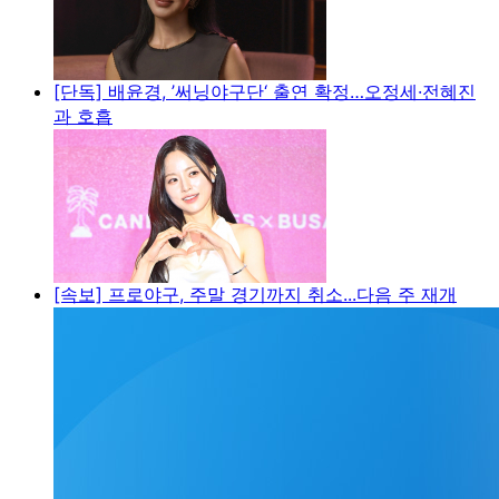
[단독] 배윤경, ’써닝야구단‘ 출연 확정…오정세·전혜진
과 호흡
[속보] 프로야구, 주말 경기까지 취소...다음 주 재개