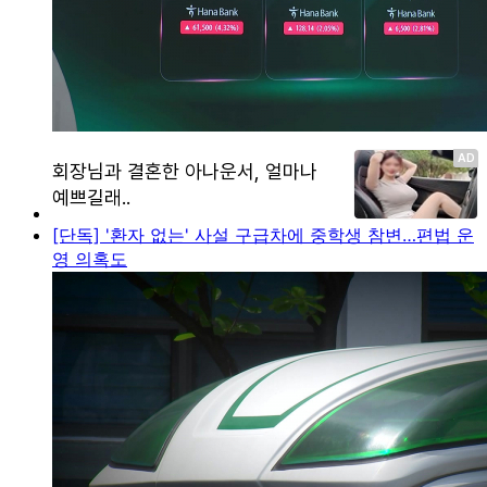
[단독] '환자 없는' 사설 구급차에 중학생 참변…편법 운
영 의혹도