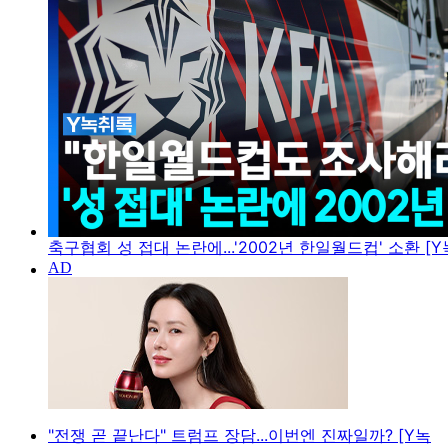
축구협회 성 접대 논란에...'2002년 한일월드컵' 소환 [
"전쟁 곧 끝난다" 트럼프 장담...이번엔 진짜일까? [Y녹