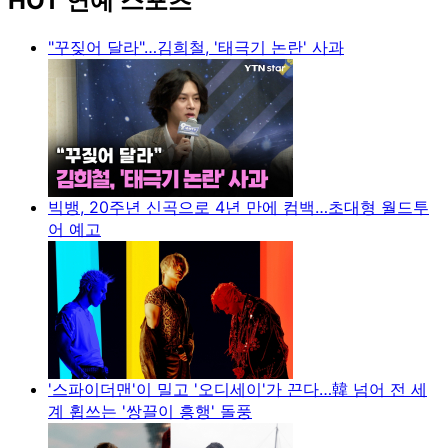
HOT 연예 스포츠
"꾸짖어 달라"…김희철, '태극기 논란' 사과
빅뱅, 20주년 신곡으로 4년 만에 컴백…초대형 월드투
어 예고
'스파이더맨'이 밀고 '오디세이'가 끈다…韓 넘어 전 세
계 휩쓰는 '쌍끌이 흥행' 돌풍