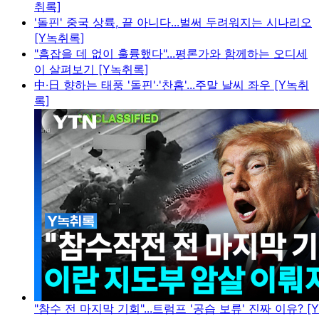
취록]
'돌핀' 중국 상륙, 끝 아니다...벌써 두려워지는 시나리오
[Y녹취록]
"흠잡을 데 없이 훌륭했다"...평론가와 함께하는 오디세
이 살펴보기 [Y녹취록]
中·日 향하는 태풍 '돌핀'·'찬홈'...주말 날씨 좌우 [Y녹취
록]
"참수 전 마지막 기회"...트럼프 '공습 보류' 진짜 이유? [