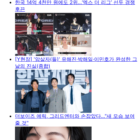
한국 14억 4천만 원에도 2위…‘엑스 더 리그’ 선두 경쟁
후끈
[Y현장] '암살자(들)' 유해진·박해일·이민호가 완성한 그
날의 진실(종합)
더보이즈 에릭, 그리드엔터와 손잡았다…"새 모습 보여
줄 것"