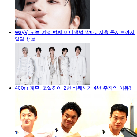
WayV, 오늘 여덟 번째 미니앨범 발매…서울 콘서트까지
열일 행보
400m 계주, 조엘진이 2번·비웨사가 4번 주자인 이유?