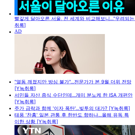
빨갛게 달아오른 서울, 전 세계와 비교해보니..."우려되는 
취록]
"열돔 깨졌지만 방심 불가"...전문가가 본 9월 더위 전망
[Y녹취록]
서민들 자산 증식 수단인데...개미 분노케 한 ISA 개편안
[Y녹취록]
주가 급락과 함께 '이자 폭탄'...빚투의 대가? [Y녹취록]
태풍 '찬홈' 일본 관통 후 한반도 향하나...올해 유독 특
이한 상황 [Y녹취록]