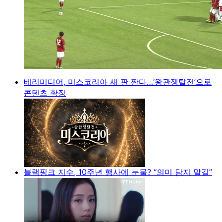
베리미디어, 미스코리아 새 판 짠다…‘왕관쟁탈전’으로
콘텐츠 확장
블랙핑크 지수, 10주년 행사에 눈물? “의미 담지 말길”