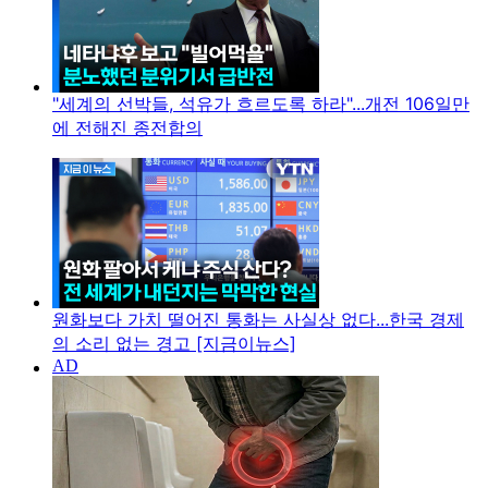
"세계의 선박들, 석유가 흐르도록 하라"...개전 106일만
에 전해진 종전합의
원화보다 가치 떨어진 통화는 사실상 없다...한국 경제
의 소리 없는 경고 [지금이뉴스]