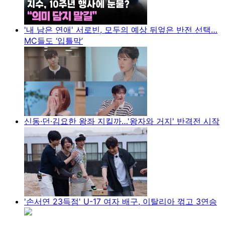
'내 남은 연애' 서로빈, 모두의 예상 뒤엎은 반전 선택…
MC들도 ‘입틀막’
신동·던·김요한 왕좌 지킬까…'왕자와 거지' 반격전 시작
'손서연 23득점' U-17 여자 배구, 이탈리아 꺾고 3연승