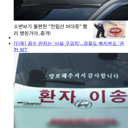
[단독] 꼼수 판치는 '사설 구급차'…경찰도 복지부도 '권
한 밖?'