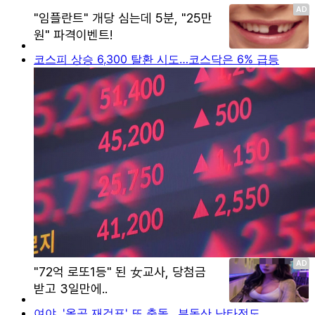
코스피 상승 6,300 탈환 시도…코스닥은 6% 급등
여야, '올공 재검표' 또 충돌…부동산 난타전도