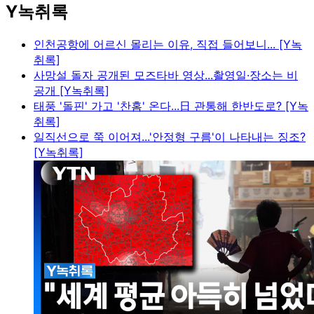
Y녹취록
인천공항에 어르신 몰리는 이유, 직접 들어보니... [Y녹
취록]
사망설 돌자 공개된 모즈타바 영상...촬영일·장소는 비
공개 [Y녹취록]
태풍 '돌핀' 가고 '찬홈' 온다...日 관통해 한반도로? [Y녹
취록]
일직선으로 쭉 이어져...'안정형 구름'이 나타내는 징조?
[Y녹취록]