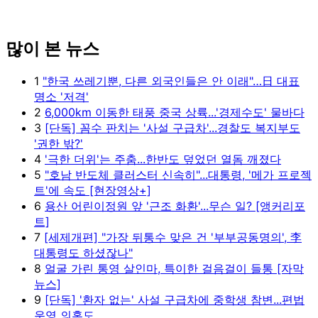
많이 본 뉴스
1
"한국 쓰레기뿐, 다른 외국인들은 안 이래"…日 대표
명소 '저격'
2
6,000km 이동한 태풍 중국 상륙...'경제수도' 물바다
3
[단독] 꼼수 판치는 '사설 구급차'...경찰도 복지부도
'권한 밖?'
4
'극한 더위'는 주춤...한반도 덮었던 열돔 깨졌다
5
"호남 반도체 클러스터 신속히"...대통령, '메가 프로젝
트'에 속도 [현장영상+]
6
용산 어린이정원 앞 '근조 화환'...무슨 일? [앵커리포
트]
7
[세제개편] "가장 뒤통수 맞은 건 '부부공동명의', 李
대통령도 하셨잖나"
8
얼굴 가린 통영 살인마, 특이한 걸음걸이 들통 [자막
뉴스]
9
[단독] '환자 없는' 사설 구급차에 중학생 참변...편법
운영 의혹도