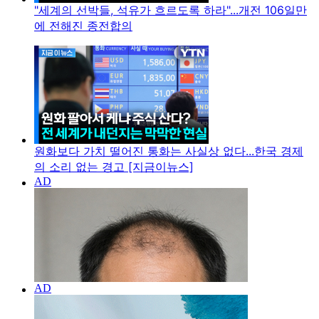
"세계의 선박들, 석유가 흐르도록 하라"...개전 106일만
에 전해진 종전합의
원화보다 가치 떨어진 통화는 사실상 없다...한국 경제
의 소리 없는 경고 [지금이뉴스]