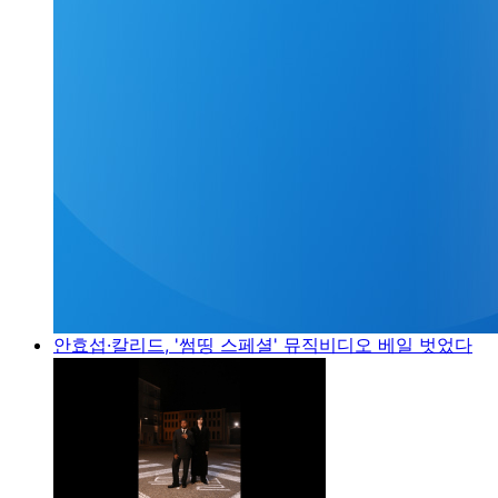
안효섭·칼리드, '썸띵 스페셜' 뮤직비디오 베일 벗었다