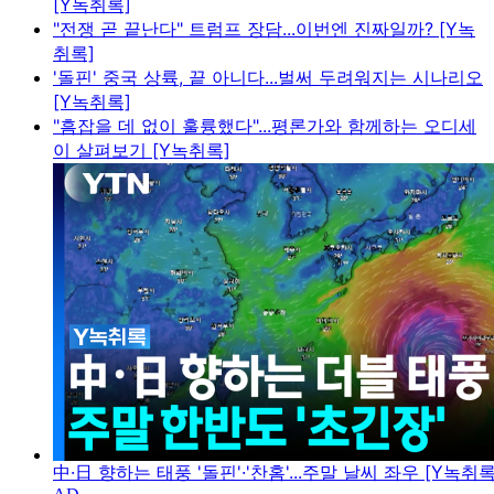
[Y녹취록]
"전쟁 곧 끝난다" 트럼프 장담...이번엔 진짜일까? [Y녹
취록]
'돌핀' 중국 상륙, 끝 아니다...벌써 두려워지는 시나리오
[Y녹취록]
"흠잡을 데 없이 훌륭했다"...평론가와 함께하는 오디세
이 살펴보기 [Y녹취록]
中·日 향하는 태풍 '돌핀'·'찬홈'...주말 날씨 좌우 [Y녹취록