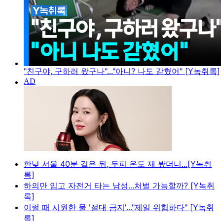
"친구야, 구하러 왔구나"..."아니? 나도 갇혔어" [Y녹취록]
한낮 서울 40분 걸은 뒤, 두피 온도 재 봤더니...[Y녹취
록]
하의만 입고 자전거 타는 남성...처벌 가능할까? [Y녹취
록]
이럴 때 시원한 물 '절대 금지'..."제일 위험하다" [Y녹취
록]