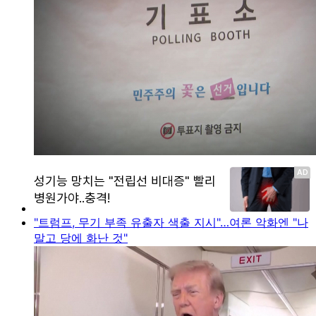
"트럼프, 무기 부족 유출자 색출 지시"…여론 악화엔 "나
말고 당에 화난 것"