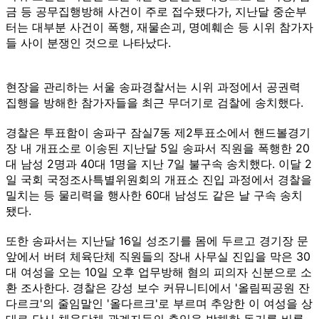
금 등 공무집행방해 사건이 주로 접수됐다가, 지난달 중순부
터는 대부분 사건이 폭행, 재물손괴, 명예훼손 등 시위 참가자
들 사이 분쟁인 것으로 나타났다.
현장을 관리하는 서울 송파경찰서는 시위 과정에서 공권력
집행을 방해한 참가자들을 최근 무더기로 검찰에 송치했다.
경찰은 투표함이 송파구 잠실7동 제2투표소에서 핸드볼경기
장 내 개표소로 이송된 지난달 5일 송파서 직원을 폭행한 20
대 남성 2명과 40대 1명을 지난 7일 불구속 송치했다. 이달 2
일 국회 국정조사특별위원회의 개표소 진입 과정에서 경찰을
밀치는 등 물리력을 행사한 60대 남성도 같은 날 구속 송치
됐다.
또한 송파서는 지난달 16일 성조기를 몸에 두르고 경기장 문
앞에서 버텨 체육단체 직원들의 장내 사무실 진입을 막은 30
대 여성을 오는 10일 오후 업무방해 혐의 피의자 신분으로 소
환 조사한다. 경찰은 강성 보수 커뮤니티에서 '올림픽공원 잔
다르크'의 줄임말인 '올다르크'로 부르며 추앙한 이 여성을 상
대로 당시 체육단체 관계자들의 출입을 방해한 동기를 비롯