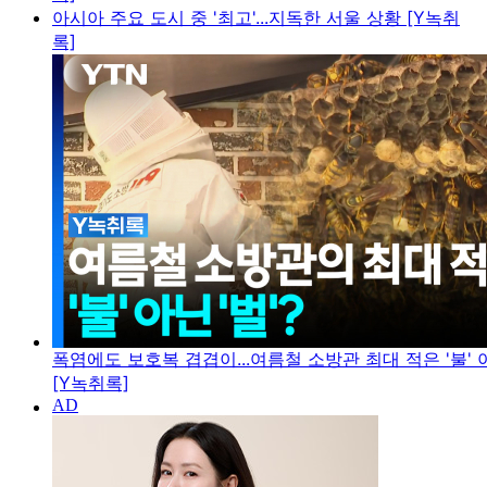
아시아 주요 도시 중 '최고'...지독한 서울 상황 [Y녹취
록]
폭염에도 보호복 겹겹이...여름철 소방관 최대 적은 '불' 아
[Y녹취록]