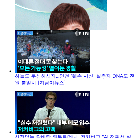
하늘도 무심하시지...인천 '훼손 시신' 실종자 DNA도 전
원 불일치 [지금이뉴스]
사정없는 칼바람 휘두르더니...저커버그 "AI 전환서 실