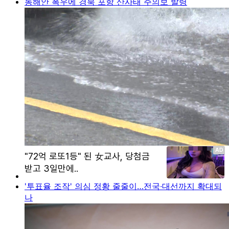
동해안 폭우에 경북 포항 산사태 주의보 발령
'투표율 조작' 의심 정황 줄줄이…전국·대선까지 확대되
나