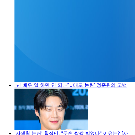
“난 배우 일 하면 안 되나”…‘태도 논란’ 정준원의 고백
'사생활 논란' 황정민, "두손 싹싹 빌었다" 이유는? [사