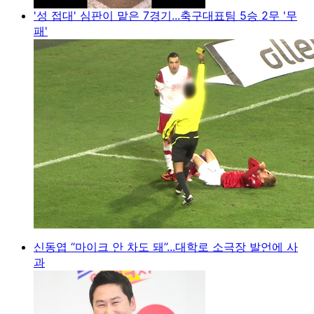
'성 접대' 심판이 맡은 7경기...축구대표팀 5승 2무 '무
패'
신동엽 “마이크 안 차도 돼”...대학로 소극장 발언에 사
과