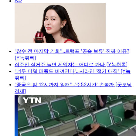
"참수 전 마지막 기회"...트럼프 '공습 보류' 진짜 이유?
[Y녹취록]
집주인 실거주 늘면 세입자는 어디로 가나 [Y녹취록]
"너무 더워 태풍도 비껴간다"...사라진 '절기 매직' [Y녹
취록]
"중국은 밤 12시까지 일해"...'주52시간' 손볼까 [굿모닝
경제]