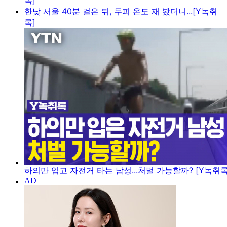
록]
한낮 서울 40분 걸은 뒤, 두피 온도 재 봤더니...[Y녹취
록]
하의만 입고 자전거 타는 남성...처벌 가능할까? [Y녹취록