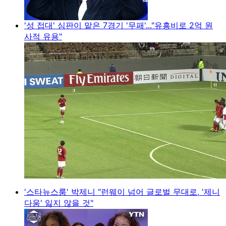
'성 접대' 심판이 맡은 7경기 '무패'..."유흥비로 2억 원
사적 유용"
'스타뉴스룸' 박제니 "런웨이 넘어 글로벌 무대로, '제니
다움' 잃지 않을 것"