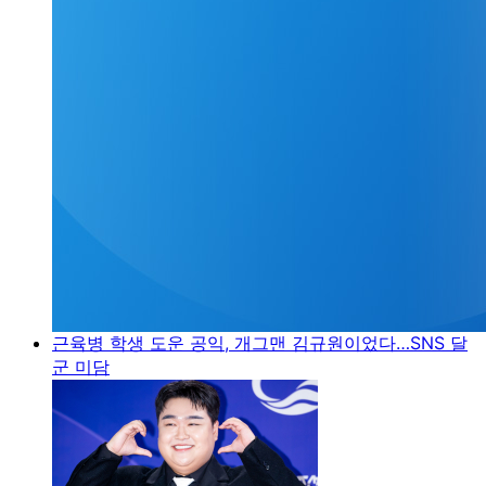
근육병 학생 도운 공익, 개그맨 김규원이었다…SNS 달
군 미담