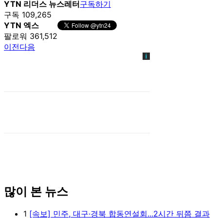
YTN 리더스 뉴스레터
구독하기
구독 109,265
YTN 엑스
팔로워 361,512
이전
다음
많이 본 뉴스
1
[속보] 민주, 대구·경북 합동연설회...2시간 뒤쯤 결과