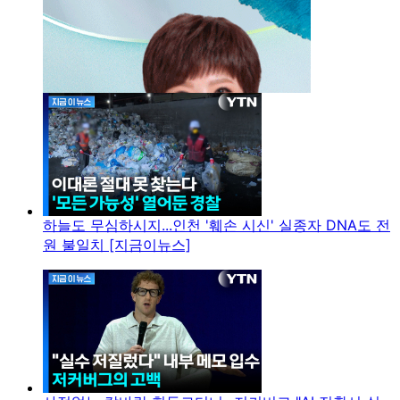
하늘도 무심하시지...인천 '훼손 시신' 실종자 DNA도 전
원 불일치 [지금이뉴스]