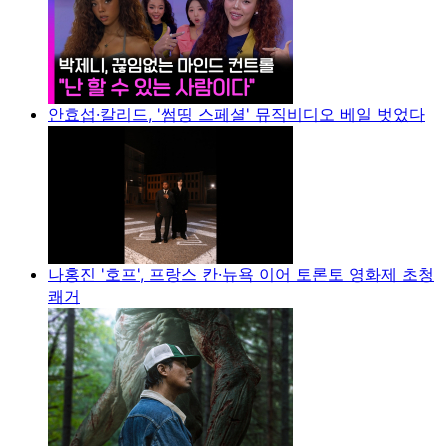
안효섭·칼리드, '썸띵 스페셜' 뮤직비디오 베일 벗었다
나홍진 '호프', 프랑스 칸·뉴욕 이어 토론토 영화제 초청
쾌거