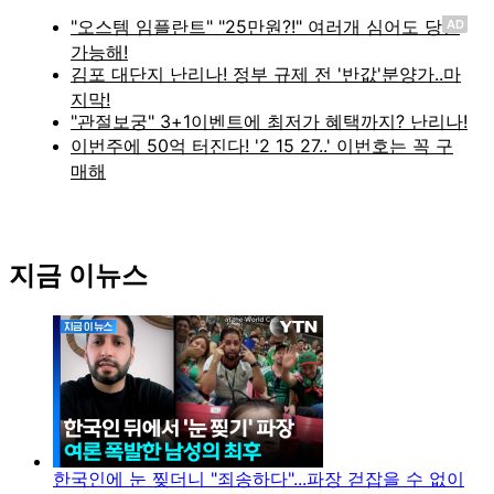
AD
지금 이뉴스
한국인에 눈 찢더니 "죄송하다"...파장 걷잡을 수 없이