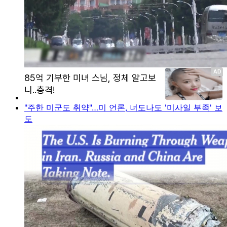
"주한 미군도 취약"…미 언론, 너도나도 '미사일 부족' 보
도