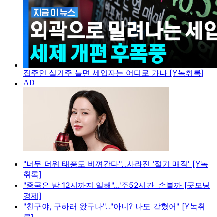
집주인 실거주 늘면 세입자는 어디로 가나 [Y녹취록]
"너무 더워 태풍도 비껴간다"...사라진 '절기 매직' [Y녹
취록]
"중국은 밤 12시까지 일해"...'주52시간' 손볼까 [굿모닝
경제]
"친구야, 구하러 왔구나"..."아니? 나도 갇혔어" [Y녹취