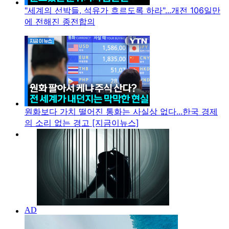
"세계의 선박들, 석유가 흐르도록 하라"...개전 106일만
에 전해진 종전합의
원화보다 가치 떨어진 통화는 사실상 없다...한국 경제
의 소리 없는 경고 [지금이뉴스]