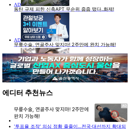
에디터 추천뉴스
'투표율 조작' 의심 정황 줄줄이…전국·대선까지 확대되