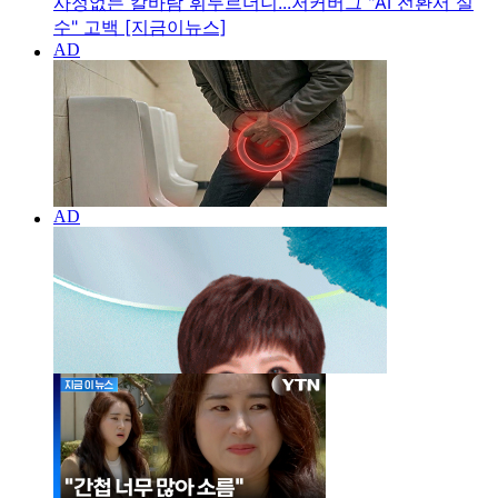
사정없는 칼바람 휘두르더니...저커버그 "AI 전환서 실
수" 고백 [지금이뉴스]