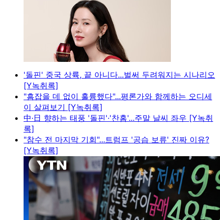
'돌핀' 중국 상륙, 끝 아니다...벌써 두려워지는 시나리오
[Y녹취록]
"흠잡을 데 없이 훌륭했다"...평론가와 함께하는 오디세
이 살펴보기 [Y녹취록]
中·日 향하는 태풍 '돌핀'·'찬홈'...주말 날씨 좌우 [Y녹취
록]
"참수 전 마지막 기회"...트럼프 '공습 보류' 진짜 이유?
[Y녹취록]