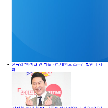
신동엽 “마이크 안 차도 돼”...대학로 소극장 발언에 사
과
'사생활 논란' 황정민, "두손 싹싹 빌었다" 이유는? [사