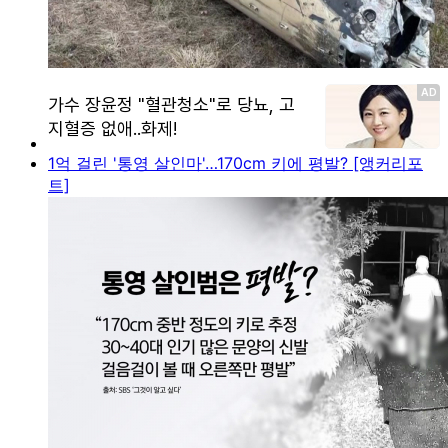
1억 걸린 '통영 살인마'…170cm 키에 평발? [앵커리포
트]