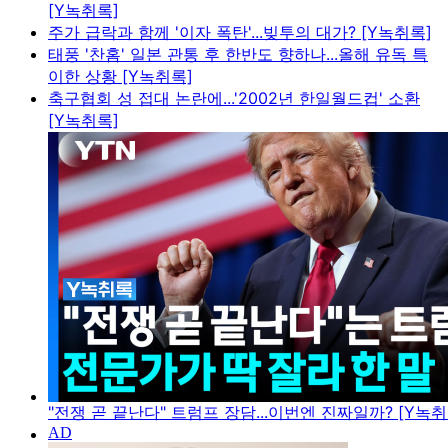
[Y녹취록]
주가 급락과 함께 '이자 폭탄'...빚투의 대가? [Y녹취록]
태풍 '찬홈' 일본 관통 후 한반도 향하나...올해 유독 특
이한 상황 [Y녹취록]
축구협회 성 접대 논란에...'2002년 한일월드컵' 소환
[Y녹취록]
"전쟁 곧 끝난다" 트럼프 장담...이번엔 진짜일까? [Y녹취