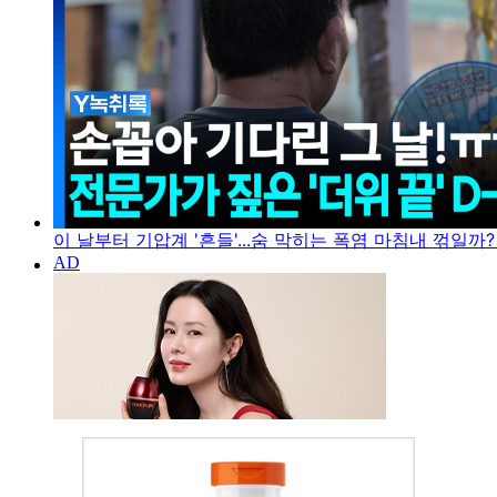
이 날부터 기압계 '흔들'...숨 막히는 폭염 마침내 꺾일까?