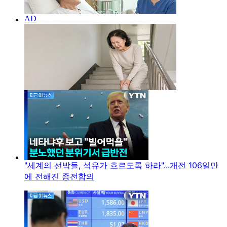
"세계의 선박들, 석유가 흐르도록 하라"...개전 106일만
에 전해진 종전합의