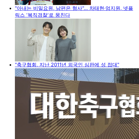
"아내는 비밀요원, 남편은 형사"… 차태현·엄지원, 넷플
릭스 '복직경찰'로 뭉친다
"축구협회, 지난 2011년 외국인 심판에 성 접대"