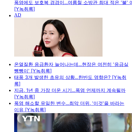
폭염에도 보호복 겹겹이...여름철 소방관 최대 적은 '불' 아
[Y녹취록]
온열질환 응급환자 늘어나는데...현장은 여전히 '응급실
뺑뺑이' [Y녹취록]
태풍 3개 발생한 초유의 상황...한반도 영향은? [Y녹취
록]
지금, 1년 중 가장 더운 시기...폭염 언제까지 계속될까
[Y녹취록]
폭염 해소할 유일한 변수...최악 더위, '이것'을 바라는
이유 [Y녹취록]