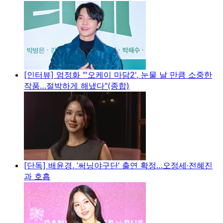
[인터뷰] 엄정화 "'오케이 마담2', 눈물 날 만큼 소중한
작품…절박하게 해냈다"(종합)
[단독] 배윤경, ’써닝야구단‘ 출연 확정…오정세·전혜진
과 호흡