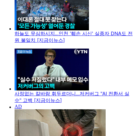
하늘도 무심하시지...인천 '훼손 시신' 실종자 DNA도 전
원 불일치 [지금이뉴스]
사정없는 칼바람 휘두르더니...저커버그 "AI 전환서 실
수" 고백 [지금이뉴스]