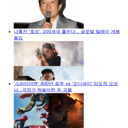
나홍진 '호프', 200개국 홀린다… 글로벌 릴레이 개봉
돌입
'스파이더맨' 400만 질주 vs '오디세이' 압도적 오프
닝…극장가 싹쓸이한 두 괴물