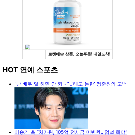
HOT 연예 스포츠
“난 배우 일 하면 안 되나”…‘태도 논란’ 정준원의 고백
이승기 측 “차가원, 105억 전세금 미반환…엄벌 해야”