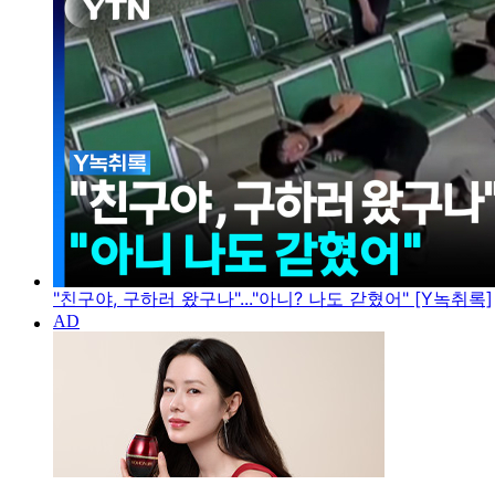
"친구야, 구하러 왔구나"..."아니? 나도 갇혔어" [Y녹취록]