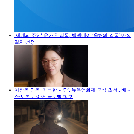
'세계의 주인' 윤가은 감독, 벡델데이 ‘올해의 감독’ 만장
일치 선정
이창동 감독 '가능한 사랑', 뉴욕영화제 공식 초청…베니
스·토론토 이어 글로벌 행보