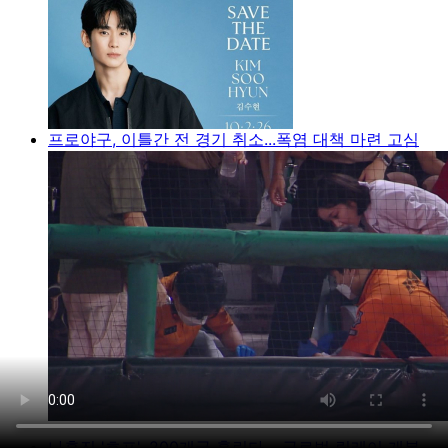
프로야구, 이틀간 전 경기 취소...폭염 대책 마련 고심
나홍진 '호프', 200개국 홀린다… 글로벌 릴레이 개봉