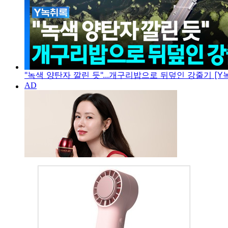
"녹색 양탄자 깔린 듯"...개구리밥으로 뒤덮인 강줄기 [Y