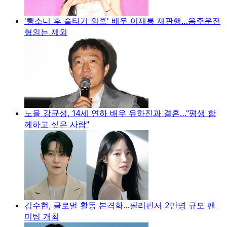
'뺑소니 후 술타기 의혹' 배우 이재룡 재판행…음주운전
혐의는 제외
노을 강균성, 14세 연하 배우 유하진과 결혼…"평생 함
께하고 싶은 사람"
김수현, 글로벌 활동 본격화…필리핀서 2만명 규모 팬
미팅 개최