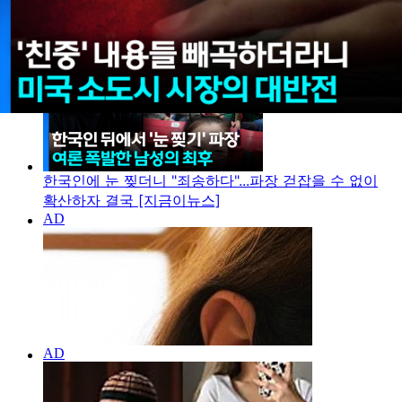
지금 이뉴스
한국인에 눈 찢더니 "죄송하다"...파장 걷잡을 수 없이
확산하자 결국 [지금이뉴스]