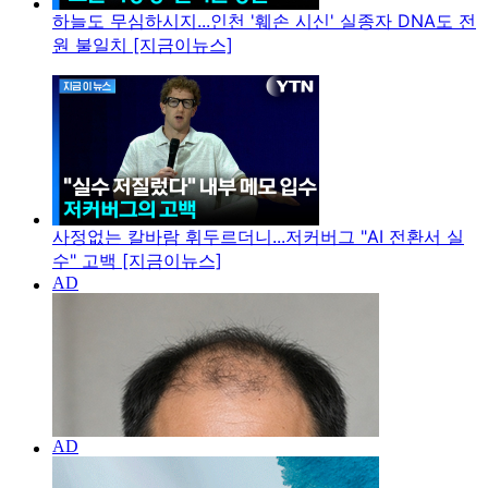
하늘도 무심하시지...인천 '훼손 시신' 실종자 DNA도 전
원 불일치 [지금이뉴스]
사정없는 칼바람 휘두르더니...저커버그 "AI 전환서 실
수" 고백 [지금이뉴스]