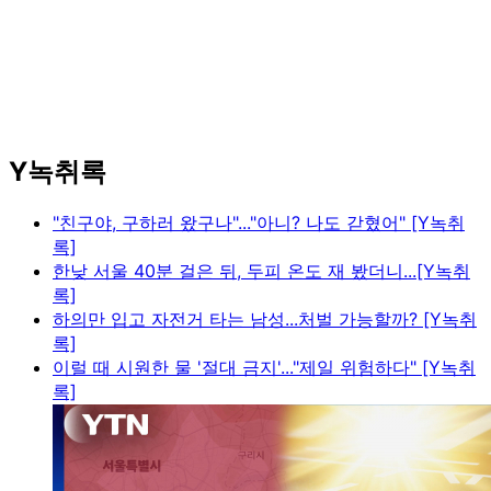
Y녹취록
"친구야, 구하러 왔구나"..."아니? 나도 갇혔어" [Y녹취
록]
한낮 서울 40분 걸은 뒤, 두피 온도 재 봤더니...[Y녹취
록]
하의만 입고 자전거 타는 남성...처벌 가능할까? [Y녹취
록]
이럴 때 시원한 물 '절대 금지'..."제일 위험하다" [Y녹취
록]