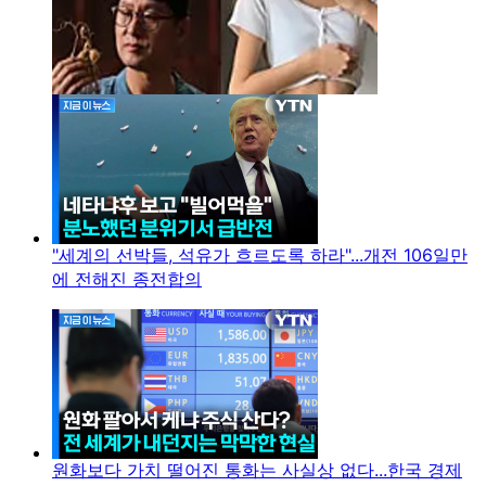
"세계의 선박들, 석유가 흐르도록 하라"...개전 106일만
에 전해진 종전합의
원화보다 가치 떨어진 통화는 사실상 없다...한국 경제