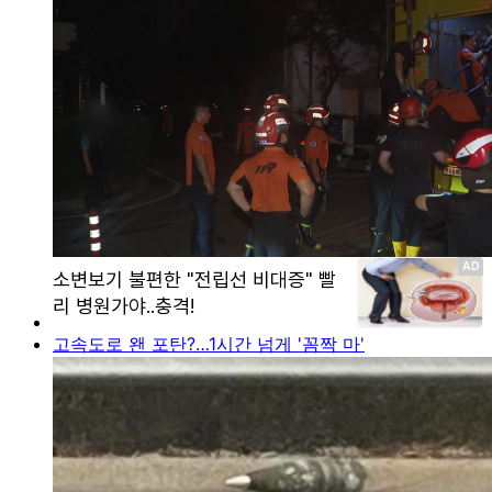
고속도로 왠 포탄?…1시간 넘게 '꼼짝 마'