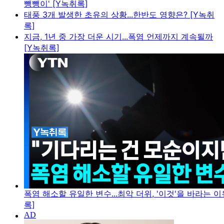
뺑뺑이' [Y녹취록]
태풍 3개 발생한 초유의 상황...한반도 영향은? [Y녹취
록]
지금, 1년 중 가장 더운 시기...폭염 언제까지 계속될까
[Y녹취록]
폭염 해소할 유일한 변수...최악 더위, '이것'을 바라는 이
록]