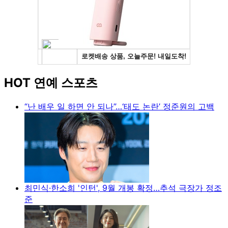
HOT 연예 스포츠
“난 배우 일 하면 안 되나”…‘태도 논란’ 정준원의 고백
최민식·한소희 '인턴', 9월 개봉 확정…추석 극장가 정조
준