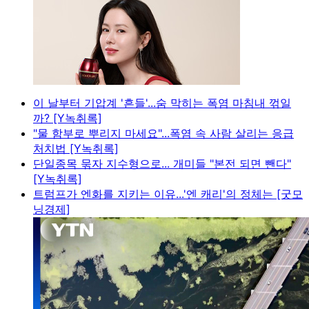
이 날부터 기압계 '흔들'...숨 막히는 폭염 마침내 꺾일
까? [Y녹취록]
"물 함부로 뿌리지 마세요"...폭염 속 사람 살리는 응급
처치법 [Y녹취록]
단일종목 묶자 지수형으로... 개미들 "본전 되면 뺀다"
[Y녹취록]
트럼프가 엔화를 지키는 이유...'엔 캐리'의 정체는 [굿모
닝경제]