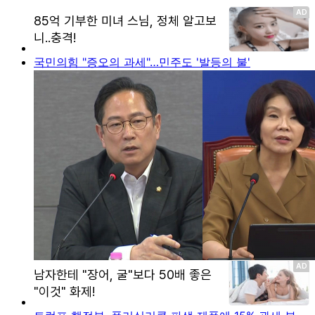
국민의힘 "증오의 과세"…민주도 '발등의 불'