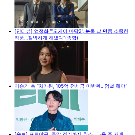
[인터뷰] 엄정화 "'오케이 마담2', 눈물 날 만큼 소중한
작품…절박하게 해냈다"(종합)
이승기 측 “차가원, 105억 전세금 미반환…엄벌 해야”
[속보] 프로야구, 주말 경기까지 취소...다음 주 재개