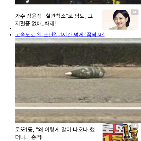
고속도로 왠 포탄?…1시간 넘게 '꼼짝 마'