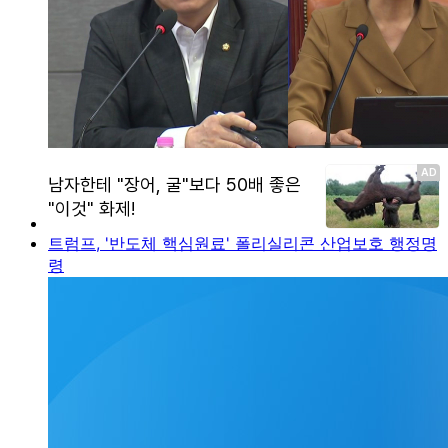
트럼프, '반도체 핵심원료' 폴리실리콘 산업보호 행정명
령