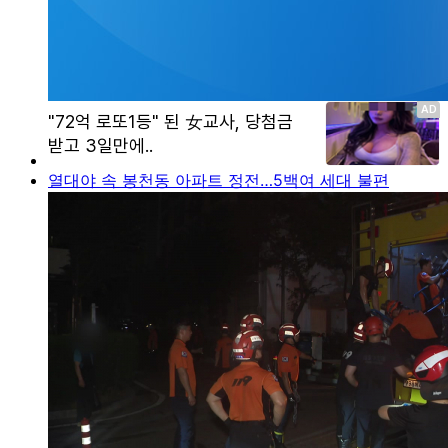
열대야 속 봉천동 아파트 정전…5백여 세대 불편