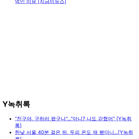
먹인 이유 [지금이뉴스]
Y녹취록
"친구야, 구하러 왔구나"..."아니? 나도 갇혔어" [Y녹취
록]
한낮 서울 40분 걸은 뒤, 두피 온도 재 봤더니...[Y녹취