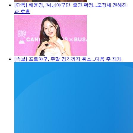
[단독] 배윤경, ’써닝야구단‘ 출연 확정…오정세·전혜진
과 호흡
[속보] 프로야구, 주말 경기까지 취소...다음 주 재개