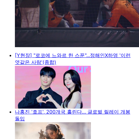
[Y현장] "로코에 느와르 한 스푼"...정해인X하영 '이런
엿같은 사랑'(종합)
나홍진 '호프', 200개국 홀린다… 글로벌 릴레이 개봉
돌입