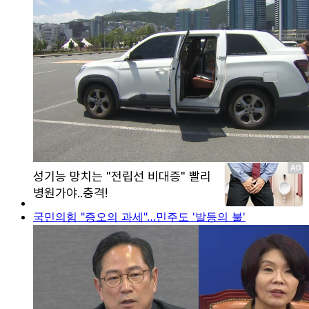
국민의힘 "증오의 과세"…민주도 '발등의 불'