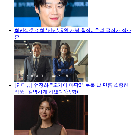
최민식·한소희 '인턴', 9월 개봉 확정…추석 극장가 정조
준
[인터뷰] 엄정화 "'오케이 마담2', 눈물 날 만큼 소중한
작품…절박하게 해냈다"(종합)