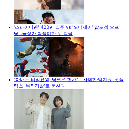
'스파이더맨' 400만 질주 vs '오디세이' 압도적 오프
닝…극장가 싹쓸이한 두 괴물
"아내는 비밀요원, 남편은 형사"… 차태현·엄지원, 넷플
릭스 '복직경찰'로 뭉친다