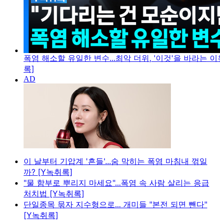
폭염 해소할 유일한 변수...최악 더위, '이것'을 바라는 이
록]
이 날부터 기압계 '흔들'...숨 막히는 폭염 마침내 꺾일
까? [Y녹취록]
"물 함부로 뿌리지 마세요"...폭염 속 사람 살리는 응급
처치법 [Y녹취록]
단일종목 묶자 지수형으로... 개미들 "본전 되면 뺀다"
[Y녹취록]