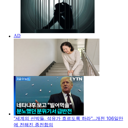
"세계의 선박들, 석유가 흐르도록 하라"...개전 106일만
에 전해진 종전합의