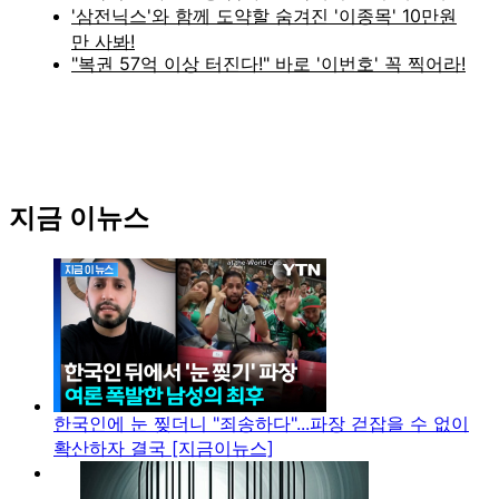
지금 이뉴스
한국인에 눈 찢더니 "죄송하다"...파장 걷잡을 수 없이
확산하자 결국 [지금이뉴스]