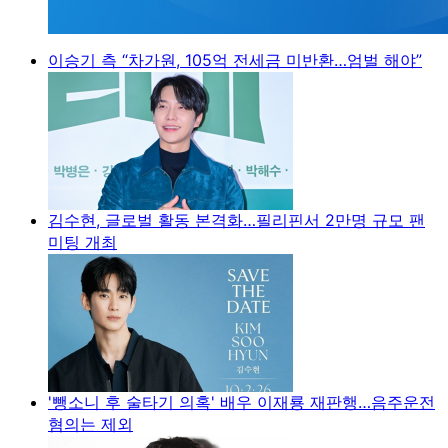
이승기 측 “차가원, 105억 전세금 미반환…엄벌 해야”
김수현, 글로벌 활동 본격화…필리핀서 2만명 규모 팬
미팅 개최
'뺑소니 후 술타기 의혹' 배우 이재룡 재판행…음주운전
혐의는 제외