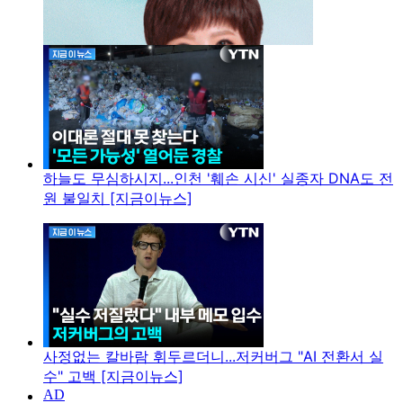
하늘도 무심하시지...인천 '훼손 시신' 실종자 DNA도 전
원 불일치 [지금이뉴스]
사정없는 칼바람 휘두르더니...저커버그 "AI 전환서 실
수" 고백 [지금이뉴스]