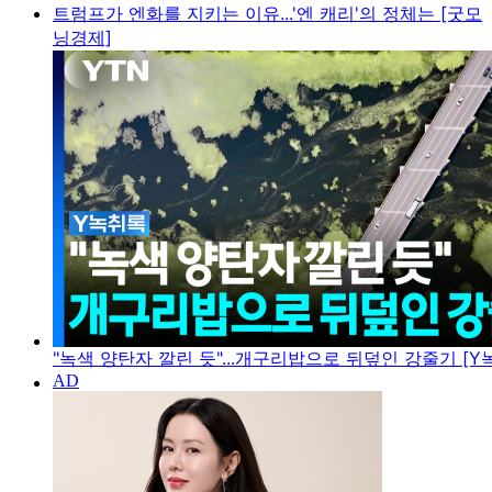
트럼프가 엔화를 지키는 이유...'엔 캐리'의 정체는 [굿모
닝경제]
"녹색 양탄자 깔린 듯"...개구리밥으로 뒤덮인 강줄기 [Y