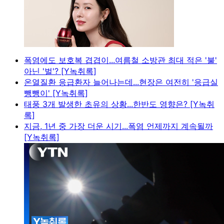
폭염에도 보호복 겹겹이...여름철 소방관 최대 적은 '불'
아닌 '벌'? [Y녹취록]
온열질환 응급환자 늘어나는데...현장은 여전히 '응급실
뺑뺑이' [Y녹취록]
태풍 3개 발생한 초유의 상황...한반도 영향은? [Y녹취
록]
지금, 1년 중 가장 더운 시기...폭염 언제까지 계속될까
[Y녹취록]