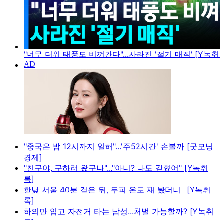
"너무 더워 태풍도 비껴간다"...사라진 '절기 매직' [Y녹취
"중국은 밤 12시까지 일해"...'주52시간' 손볼까 [굿모닝
경제]
"친구야, 구하러 왔구나"..."아니? 나도 갇혔어" [Y녹취
록]
한낮 서울 40분 걸은 뒤, 두피 온도 재 봤더니...[Y녹취
록]
하의만 입고 자전거 타는 남성...처벌 가능할까? [Y녹취