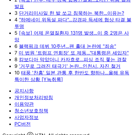
발표
3
단거리미사일 한 발 쏘고 침묵하는 북한...이유는?
4
"하메네이 위독설 파다"...강경파 득세에 협상 타결 불
투명
5
[속보] 어제 온열질환자 131명 발생...이 중 2명은 사
망
6
블랙핑크 데뷔 10주년...팬 홀대 논란에 "죄송"
7
미 법원 '트럼프 연회장' 또 제동..."대통령은 세입자"
8
캄보디아 막았더니 카자흐로...피싱 조직 쫓는 경찰
9
'거꾸로 그려진 태극기' 논란...인천시, 자진 철거
10
태풍 '찬홈' 일본 관통 후 한반도 향하나...올해 유독
특이한 상황 [Y녹취록]
공지사항
개인정보처리방침
이용약관
청소년보호정책
사업자정보
PC버전