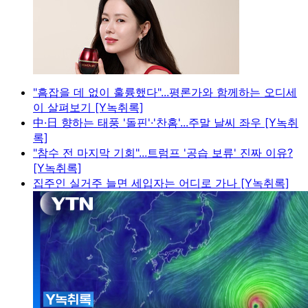
"흠잡을 데 없이 훌륭했다"...평론가와 함께하는 오디세
이 살펴보기 [Y녹취록]
中·日 향하는 태풍 '돌핀'·'찬홈'...주말 날씨 좌우 [Y녹취
록]
"참수 전 마지막 기회"...트럼프 '공습 보류' 진짜 이유?
[Y녹취록]
집주인 실거주 늘면 세입자는 어디로 가나 [Y녹취록]