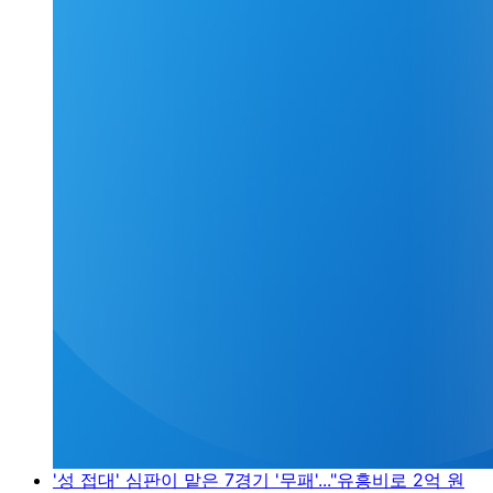
'성 접대' 심판이 맡은 7경기 '무패'..."유흥비로 2억 원