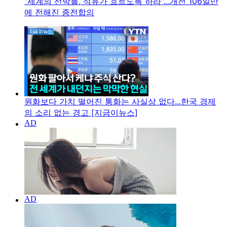
"세계의 선박들, 석유가 흐르도록 하라"...개전 106일만
에 전해진 종전합의
원화보다 가치 떨어진 통화는 사실상 없다...한국 경제
의 소리 없는 경고 [지금이뉴스]