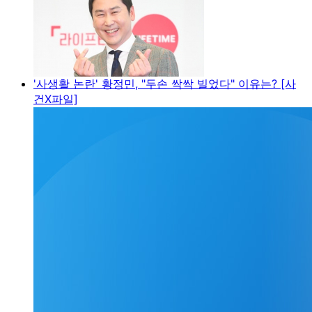
'사생활 논란' 황정민, "두손 싹싹 빌었다" 이유는? [사
건X파일]