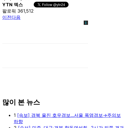
YTN 엑스
팔로워 361,512
이전
다음
많이 본 뉴스
1
[속보] 경북 울진 호우경보...서울 폭염경보→주의보
하향
2
[속보] 민주, 대구·경북 합동연설회...2시간 뒤쯤 결과