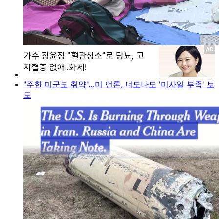
"주한 미군도 취약"…미 언론, 너도나도 '미사일 부족' 보
도