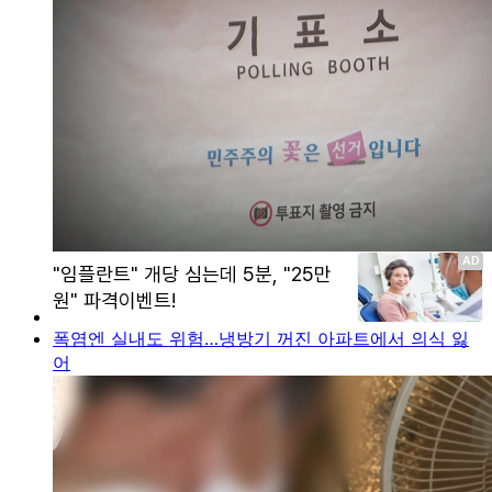
폭염엔 실내도 위험…냉방기 꺼진 아파트에서 의식 잃
어