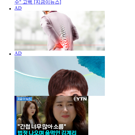
수" 고백 [지금이뉴스]