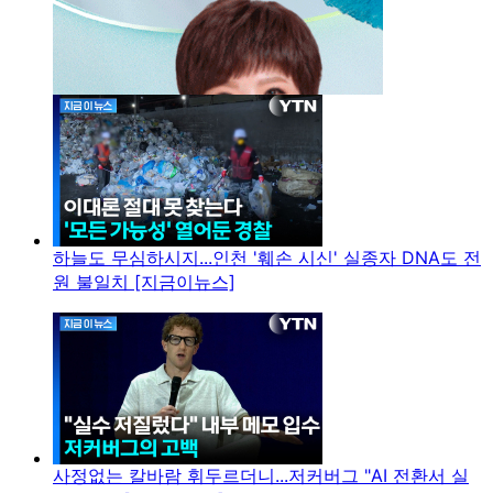
하늘도 무심하시지...인천 '훼손 시신' 실종자 DNA도 전
원 불일치 [지금이뉴스]
사정없는 칼바람 휘두르더니...저커버그 "AI 전환서 실