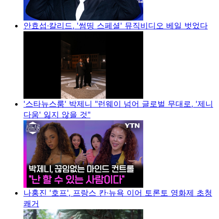
안효섭·칼리드, '썸띵 스페셜' 뮤직비디오 베일 벗었다
'스타뉴스룸' 박제니 "런웨이 넘어 글로벌 무대로, '제니
다움' 잃지 않을 것"
나홍진 '호프', 프랑스 칸·뉴욕 이어 토론토 영화제 초청
쾌거