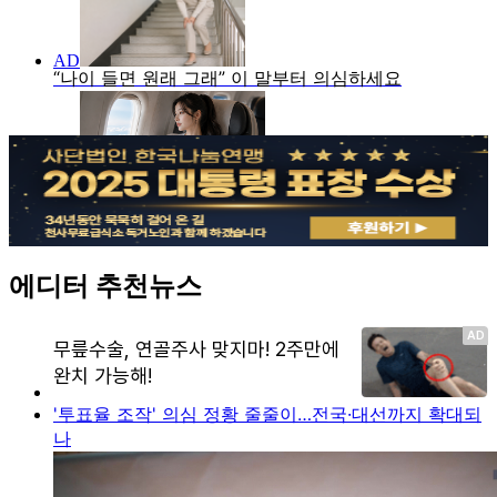
에디터 추천뉴스
'투표율 조작' 의심 정황 줄줄이…전국·대선까지 확대되
나