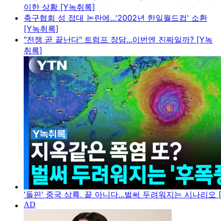
이한 상황 [Y녹취록]
축구협회 성 접대 논란에...'2002년 한일월드컵' 소환
[Y녹취록]
"전쟁 곧 끝난다" 트럼프 장담...이번엔 진짜일까? [Y녹
취록]
'돌핀' 중국 상륙, 끝 아니다...벌써 두려워지는 시나리오 