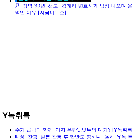
尹 '징역 30년' 선고...김계리 변호사가 법정 나오며 울
먹인 이유 [지금이뉴스]
Y녹취록
주가 급락과 함께 '이자 폭탄'...빚투의 대가? [Y녹취록]
태풍 '찬홈' 일본 관통 후 한반도 향하나...올해 유독 특