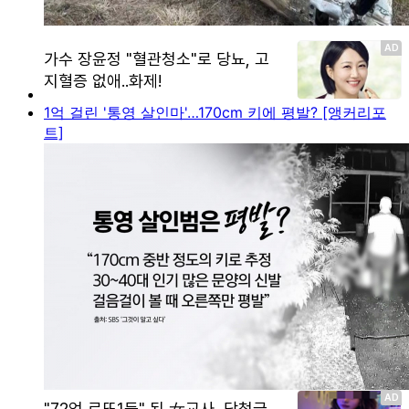
1억 걸린 '통영 살인마'…170cm 키에 평발? [앵커리포
트]