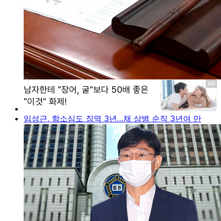
임성근, 항소심도 징역 3년…채 상병 순직 3년여 만