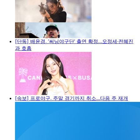
[단독] 배윤경, ’써닝야구단‘ 출연 확정…오정세·전혜진
과 호흡
[속보] 프로야구, 주말 경기까지 취소...다음 주 재개