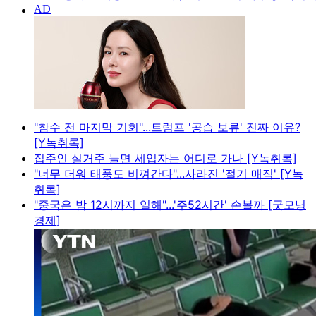
"참수 전 마지막 기회"...트럼프 '공습 보류' 진짜 이유?
[Y녹취록]
집주인 실거주 늘면 세입자는 어디로 가나 [Y녹취록]
"너무 더워 태풍도 비껴간다"...사라진 '절기 매직' [Y녹
취록]
"중국은 밤 12시까지 일해"...'주52시간' 손볼까 [굿모닝
경제]