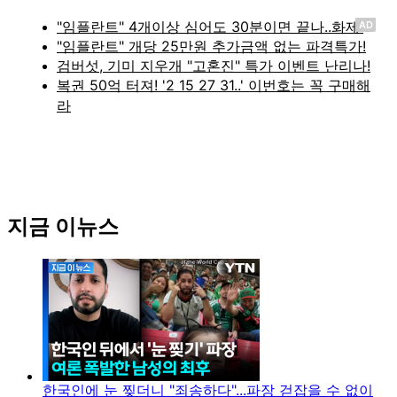
AD
지금 이뉴스
한국인에 눈 찢더니 "죄송하다"...파장 걷잡을 수 없이