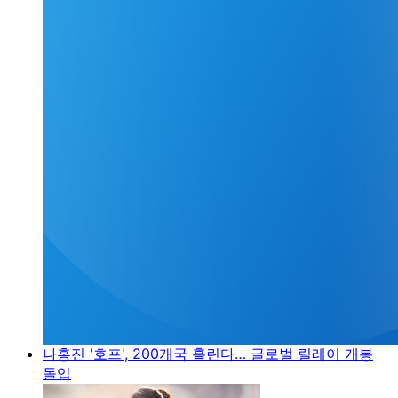
나홍진 '호프', 200개국 홀린다… 글로벌 릴레이 개봉
돌입