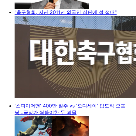
"축구협회, 지난 2011년 외국인 심판에 성 접대"
'스파이더맨' 400만 질주 vs '오디세이' 압도적 오프
닝…극장가 싹쓸이한 두 괴물