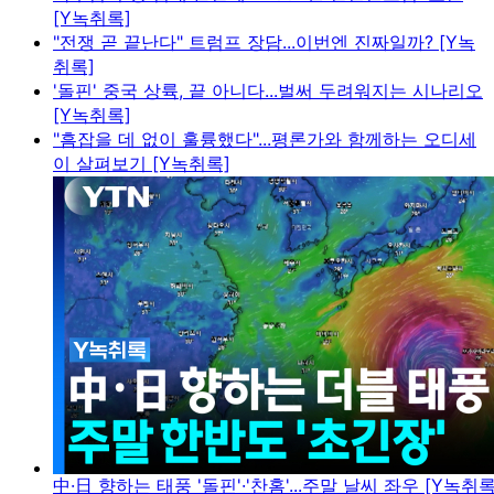
[Y녹취록]
"전쟁 곧 끝난다" 트럼프 장담...이번엔 진짜일까? [Y녹
취록]
'돌핀' 중국 상륙, 끝 아니다...벌써 두려워지는 시나리오
[Y녹취록]
"흠잡을 데 없이 훌륭했다"...평론가와 함께하는 오디세
이 살펴보기 [Y녹취록]
中·日 향하는 태풍 '돌핀'·'찬홈'...주말 날씨 좌우 [Y녹취록