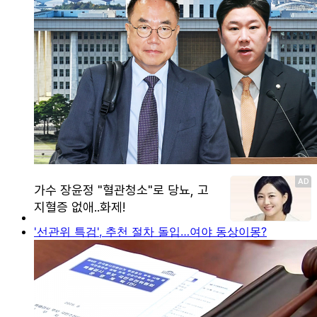
'선관위 특검', 추천 절차 돌입…여야 동상이몽?