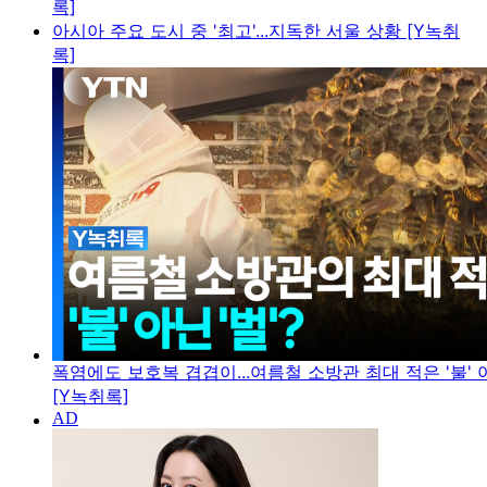
록]
아시아 주요 도시 중 '최고'...지독한 서울 상황 [Y녹취
록]
폭염에도 보호복 겹겹이...여름철 소방관 최대 적은 '불' 아
[Y녹취록]