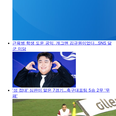
근육병 학생 도운 공익, 개그맨 김규원이었다…SNS 달
군 미담
'성 접대' 심판이 맡은 7경기...축구대표팀 5승 2무 '무
패'