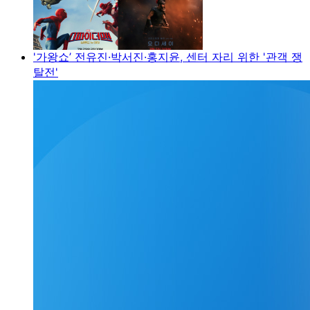
'가왕쇼’ 전유진·박서진·홍지윤, 센터 자리 위한 '관객 쟁
탈전'