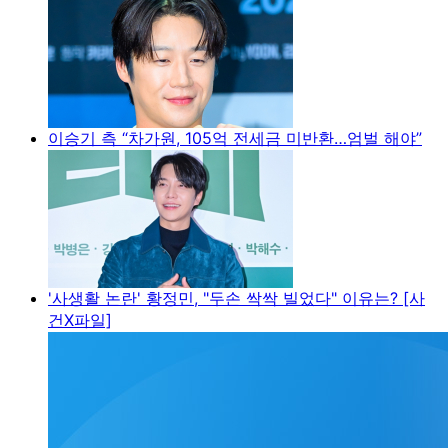
이승기 측 “차가원, 105억 전세금 미반환…엄벌 해야”
'사생활 논란' 황정민, "두손 싹싹 빌었다" 이유는? [사
건X파일]