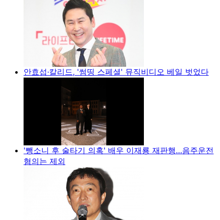
안효섭·칼리드, '썸띵 스페셜' 뮤직비디오 베일 벗었다
'뺑소니 후 술타기 의혹' 배우 이재룡 재판행…음주운전
혐의는 제외