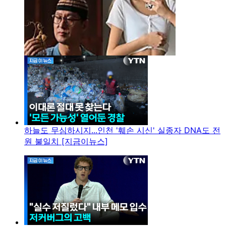
하늘도 무심하시지...인천 '훼손 시신' 실종자 DNA도 전
원 불일치 [지금이뉴스]