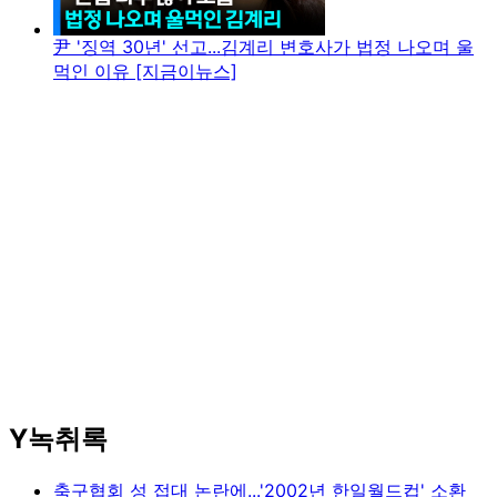
尹 '징역 30년' 선고...김계리 변호사가 법정 나오며 울
먹인 이유 [지금이뉴스]
Y녹취록
축구협회 성 접대 논란에...'2002년 한일월드컵' 소환