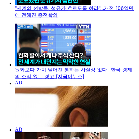
"세계의 선박들, 석유가 흐르도록 하라"...개전 106일만
에 전해진 종전합의
원화보다 가치 떨어진 통화는 사실상 없다...한국 경제
의 소리 없는 경고 [지금이뉴스]