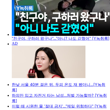
"친구야, 구하러 왔구나"..."아니? 나도 갇혔어" [Y녹취록]
한낮 서울 40분 걸은 뒤, 두피 온도 재 봤더니...[Y녹취
록]
하의만 입고 자전거 타는 남성...처벌 가능할까? [Y녹취
록]
이럴 때 시원한 물 '절대 금지'..."제일 위험하다" [Y녹취