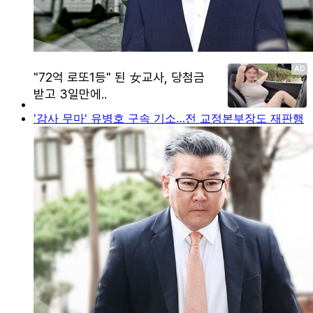
'감사 무마' 유병호 구속 기소…전 교정본부장도 재판행