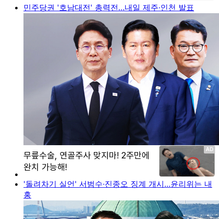
민주당권 '호남대전' 총력전…내일 제주·인천 발표
'돌려차기 실언' 서범수·진종오 징계 개시…윤리위는 내
홍