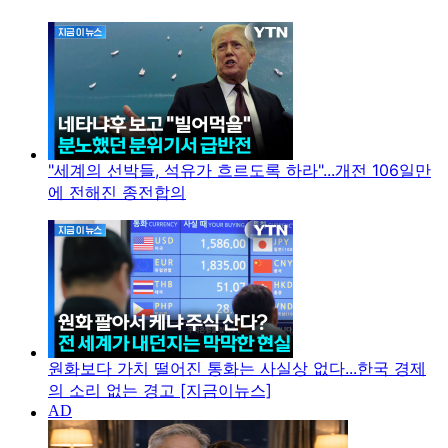
"세계의 선박들, 석유가 흐르도록 하라"...개전 106일만
에 전해진 종전합의
원화보다 가치 떨어진 통화는 사실상 없다...한국 경제
의 소리 없는 경고 [지금이뉴스]