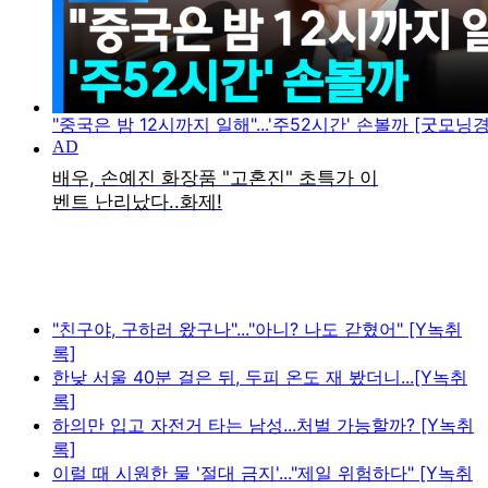
"중국은 밤 12시까지 일해"...'주52시간' 손볼까 [굿모닝
"친구야, 구하러 왔구나"..."아니? 나도 갇혔어" [Y녹취
록]
한낮 서울 40분 걸은 뒤, 두피 온도 재 봤더니...[Y녹취
록]
하의만 입고 자전거 타는 남성...처벌 가능할까? [Y녹취
록]
이럴 때 시원한 물 '절대 금지'..."제일 위험하다" [Y녹취