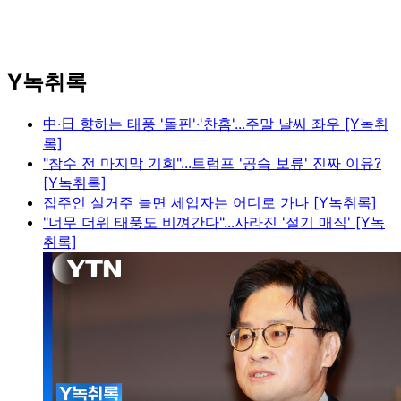
Y녹취록
中·日 향하는 태풍 '돌핀'·'찬홈'...주말 날씨 좌우 [Y녹취
록]
"참수 전 마지막 기회"...트럼프 '공습 보류' 진짜 이유?
[Y녹취록]
집주인 실거주 늘면 세입자는 어디로 가나 [Y녹취록]
"너무 더워 태풍도 비껴간다"...사라진 '절기 매직' [Y녹
취록]