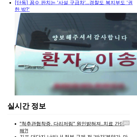
[단독] 꼼수 판치는 '사설 구급차'…경찰도 복지부도 '권
한 밖?'
실시간 정보
AD