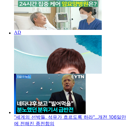
"세계의 선박들, 석유가 흐르도록 하라"...개전 106일만
에 전해진 종전합의