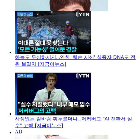
하늘도 무심하시지...인천 '훼손 시신' 실종자 DNA도 전
원 불일치 [지금이뉴스]
사정없는 칼바람 휘두르더니...저커버그 "AI 전환서 실
수" 고백 [지금이뉴스]