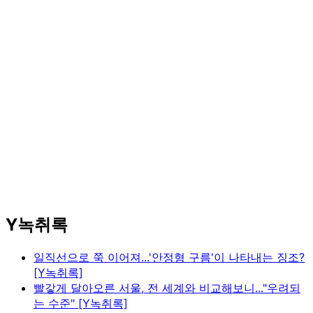
Y녹취록
일직선으로 쭉 이어져...'안정형 구름'이 나타내는 징조?
[Y녹취록]
빨갛게 달아오른 서울, 전 세계와 비교해보니..."우려되
는 수준" [Y녹취록]