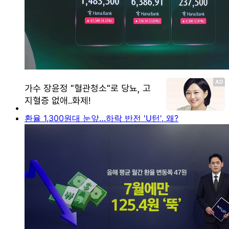
환율 1,300원대 눈앞…하락 반전 'U턴', 왜?