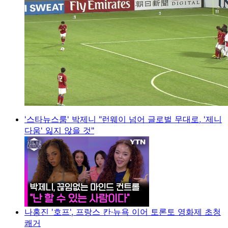
'스타뉴스룸' 박제니 "런웨이 넘어 글로벌 무대로, '제니
다움' 잃지 않을 것"
나홍진 '호프', 프랑스 칸·뉴욕 이어 토론토 영화제 초청
쾌거