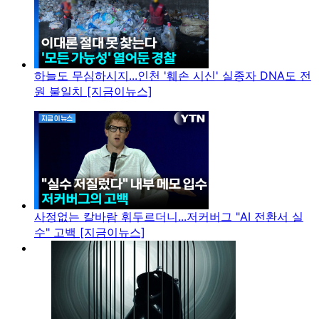
하늘도 무심하시지...인천 '훼손 시신' 실종자 DNA도 전
원 불일치 [지금이뉴스]
사정없는 칼바람 휘두르더니...저커버그 "AI 전환서 실
수" 고백 [지금이뉴스]