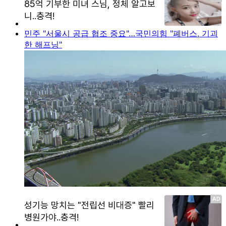
민주 "서울시 공급 협조 중요"…국민의힘 "폐버스, 기괴
한 해프닝"