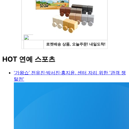
HOT 연예 스포츠
'가왕쇼’ 전유진·박서진·홍지윤, 센터 자리 위한 '관객 쟁
탈전'