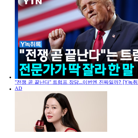
"전쟁 곧 끝난다" 트럼프 장담...이번엔 진짜일까? [Y녹취