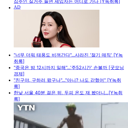
집주인 실거주 늘면 세입자는 어디로 가나 [Y녹취록]
"너무 더워 태풍도 비껴간다"...사라진 '절기 매직' [Y녹
취록]
"중국은 밤 12시까지 일해"...'주52시간' 손볼까 [굿모닝
경제]
"친구야, 구하러 왔구나"..."아니? 나도 갇혔어" [Y녹취
록]
한낮 서울 40분 걸은 뒤, 두피 온도 재 봤더니...[Y녹취
록]