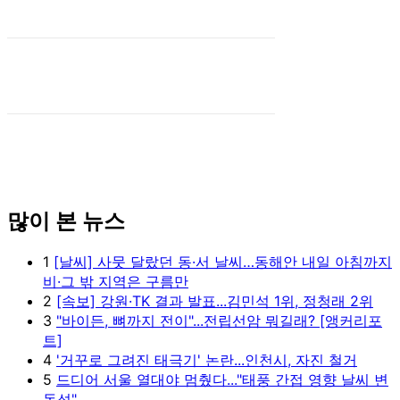
많이 본 뉴스
1
[날씨] 사뭇 달랐던 동·서 날씨…동해안 내일 아침까지
비·그 밖 지역은 구름만
2
[속보] 강원·TK 결과 발표...김민석 1위, 정청래 2위
3
"바이든, 뼈까지 전이"...전립선암 뭐길래? [앵커리포
트]
4
'거꾸로 그려진 태극기' 논란...인천시, 자진 철거
5
드디어 서울 열대야 멈췄다..."태풍 간접 영향 날씨 변
동성"