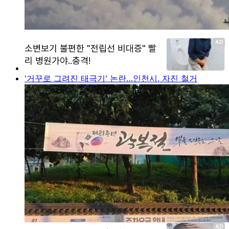
'거꾸로 그려진 태극기' 논란…인천시, 자진 철거