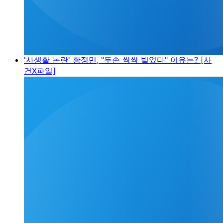
'사생활 논란' 황정민, "두손 싹싹 빌었다" 이유는? [사
건X파일]