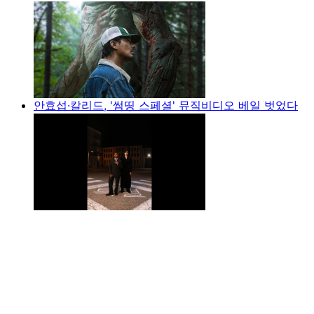
안효섭·칼리드, '썸띵 스페셜' 뮤직비디오 베일 벗었다