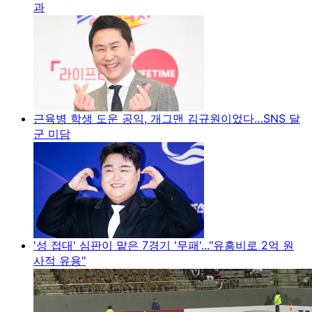
과
근육병 학생 도운 공익, 개그맨 김규원이었다…SNS 달
군 미담
'성 접대' 심판이 맡은 7경기 '무패'..."유흥비로 2억 원
사적 유용"