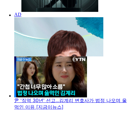
尹 '징역 30년' 선고...김계리 변호사가 법정 나오며 울
먹인 이유 [지금이뉴스]