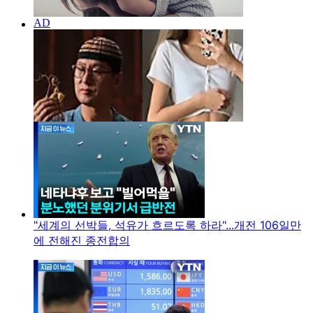
"세계의 선박들, 석유가 흐르도록 하라"...개전 106일만
에 전해진 종전합의