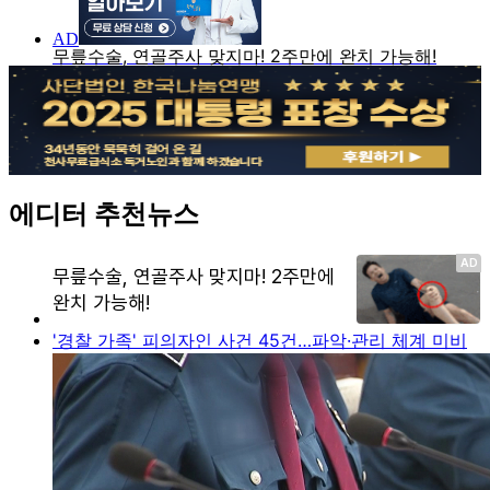
에디터 추천뉴스
'경찰 가족' 피의자인 사건 45건…파악·관리 체계 미비