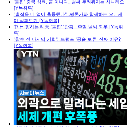
'돌핀' 중국 상륙, 끝 아니다...벌써 두려워지는 시나리오
[Y녹취록]
"흠잡을 데 없이 훌륭했다"...평론가와 함께하는 오디세
이 살펴보기 [Y녹취록]
中·日 향하는 태풍 '돌핀'·'찬홈'...주말 날씨 좌우 [Y녹취
록]
"참수 전 마지막 기회"...트럼프 '공습 보류' 진짜 이유?
[Y녹취록]