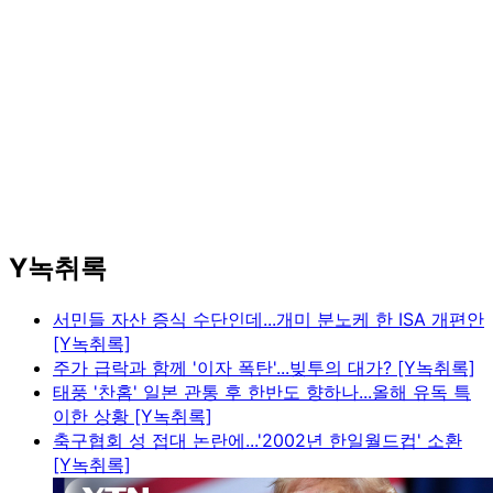
Y녹취록
서민들 자산 증식 수단인데...개미 분노케 한 ISA 개편안
[Y녹취록]
주가 급락과 함께 '이자 폭탄'...빚투의 대가? [Y녹취록]
태풍 '찬홈' 일본 관통 후 한반도 향하나...올해 유독 특
이한 상황 [Y녹취록]
축구협회 성 접대 논란에...'2002년 한일월드컵' 소환
[Y녹취록]