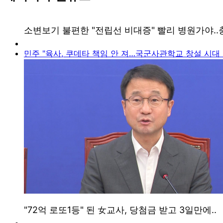
민주 "육사, 쿠데타 책임 안 져…국군사관학교 창설 시대 