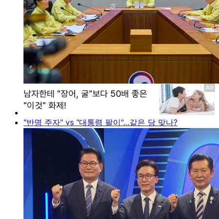
"반명 주자" vs "대통령 팔이"…같은 당 맞나?