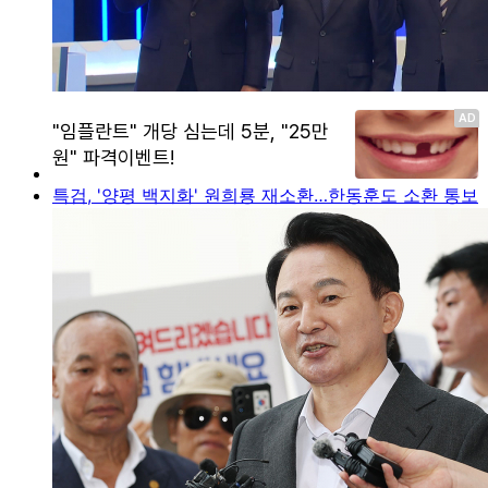
특검, '양평 백지화' 원희룡 재소환…한동훈도 소환 통보