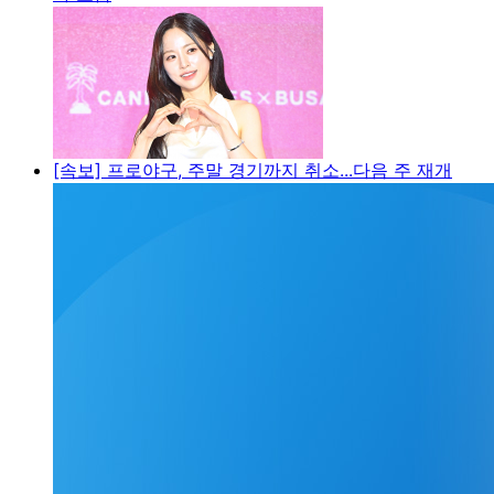
[속보] 프로야구, 주말 경기까지 취소...다음 주 재개