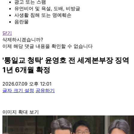
광고 또는 스팸
유언비어 및 욕설, 도배, 비방글
사생활 침해 또는 명예훼손
음란물
닫기
삭제하시겠습니까?
이제 해당 댓글 내용을 확인할 수 없습니다
'통일교 청탁' 윤영호 전 세계본부장 징역
1년 6개월 확정
2026.07.09 오후 12:01
글자 크기 설정
공유하기
이미지 확대 보기