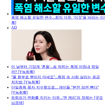
폭염 해소할 유일한 변수...최악 더위, '이것'을 바라는 이
록]
이 날부터 기압계 '흔들'...숨 막히는 폭염 마침내 꺾일
까? [Y녹취록]
"물 함부로 뿌리지 마세요"...폭염 속 사람 살리는 응급
처치법 [Y녹취록]
단일종목 묶자 지수형으로... 개미들 "본전 되면 뺀다"
[Y녹취록]
트럼프가 엔화를 지키는 이유...'엔 캐리'의 정체는 [굿모
닝경제]