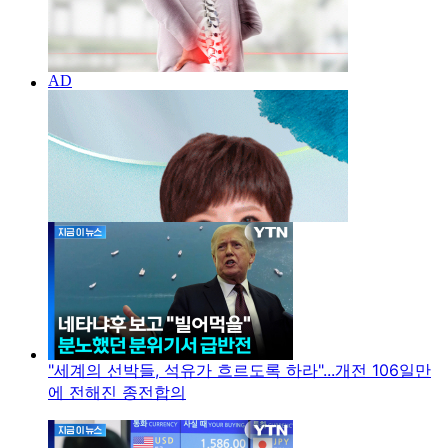
"세계의 선박들, 석유가 흐르도록 하라"...개전 106일만
에 전해진 종전합의