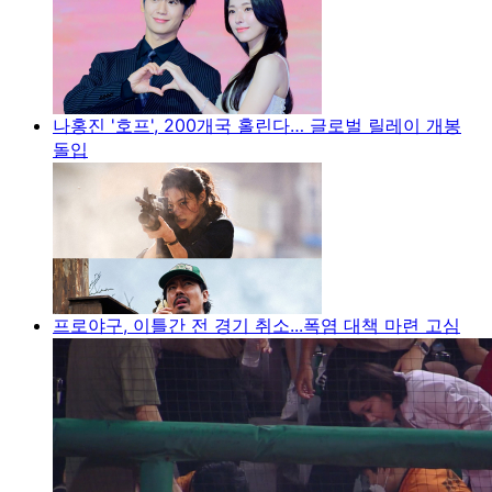
나홍진 '호프', 200개국 홀린다… 글로벌 릴레이 개봉
돌입
프로야구, 이틀간 전 경기 취소...폭염 대책 마련 고심