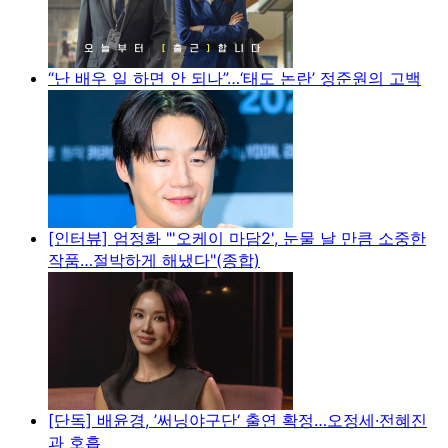
“난 배우 일 하면 안 되나”…‘태도 논란’ 정준원의 고백
[인터뷰] 엄정화 "'오케이 마담2', 눈물 날 만큼 소중한
작품…절박하게 해냈다"(종합)
[단독] 배윤경, ’써닝야구단‘ 출연 확정…오정세·전혜진
과 호흡