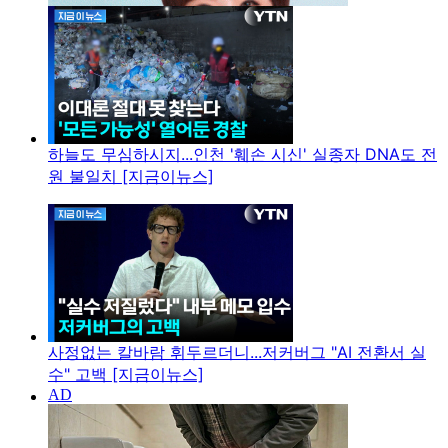
하늘도 무심하시지...인천 '훼손 시신' 실종자 DNA도 전
원 불일치 [지금이뉴스]
사정없는 칼바람 휘두르더니...저커버그 "AI 전환서 실
수" 고백 [지금이뉴스]