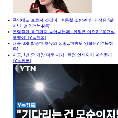
폭염에도 보호복 겹겹이...여름철 소방관 최대 적은 '불'
아닌 '벌'? [Y녹취록]
온열질환 응급환자 늘어나는데...현장은 여전히 '응급실
뺑뺑이' [Y녹취록]
태풍 3개 발생한 초유의 상황...한반도 영향은? [Y녹취
록]
지금, 1년 중 가장 더운 시기...폭염 언제까지 계속될까
[Y녹취록]