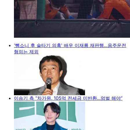
'뺑소니 후 술타기 의혹' 배우 이재룡 재판행…음주운전
혐의는 제외
이승기 측 “차가원, 105억 전세금 미반환…엄벌 해야”