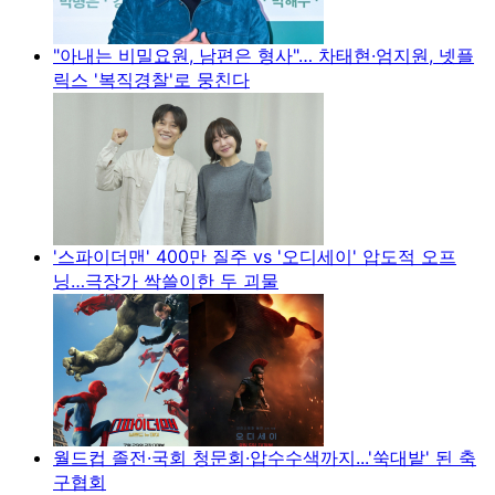
"아내는 비밀요원, 남편은 형사"… 차태현·엄지원, 넷플
릭스 '복직경찰'로 뭉친다
'스파이더맨' 400만 질주 vs '오디세이' 압도적 오프
닝…극장가 싹쓸이한 두 괴물
월드컵 졸전·국회 청문회·압수수색까지...'쑥대밭' 된 축
구협회