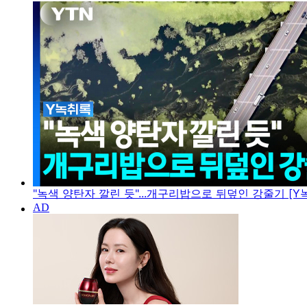
"녹색 양탄자 깔린 듯"...개구리밥으로 뒤덮인 강줄기 [Y