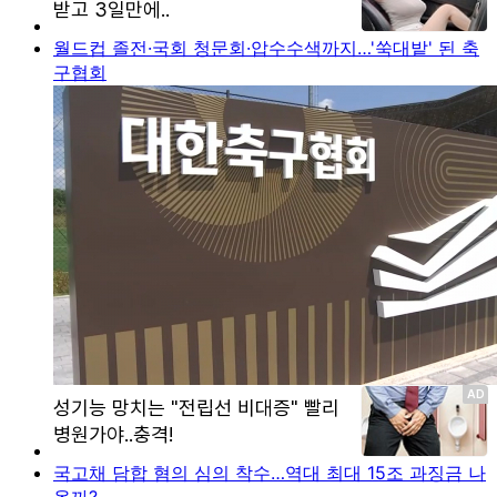
월드컵 졸전·국회 청문회·압수수색까지…'쑥대밭' 된 축
구협회
국고채 담합 혐의 심의 착수…역대 최대 15조 과징금 나
올까?