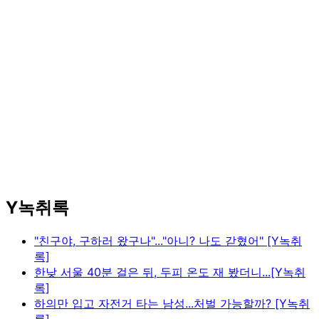
Y녹취록
"친구야, 구하러 왔구나"..."아니? 나도 갇혔어" [Y녹취
록]
한낮 서울 40분 걸은 뒤, 두피 온도 재 봤더니...[Y녹취
록]
하의만 입고 자전거 타는 남성...처벌 가능할까? [Y녹취