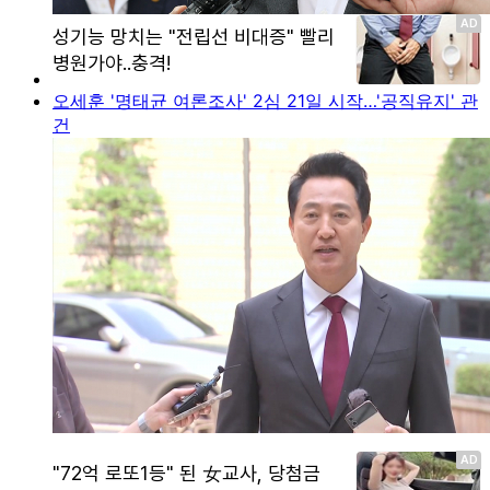
오세훈 '명태균 여론조사' 2심 21일 시작…'공직유지' 관
건