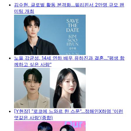
김수현, 글로벌 활동 본격화…필리핀서 2만명 규모 팬
미팅 개최
노을 강균성, 14세 연하 배우 유하진과 결혼…"평생 함
께하고 싶은 사람"
[Y현장] "로코에 느와르 한 스푼"...정해인X하영 '이런
엿같은 사랑'(종합)