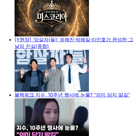
[Y현장] '암살자(들)' 유해진·박해일·이민호가 완성한 그
날의 진실(종합)
블랙핑크 지수, 10주년 행사에 눈물? “의미 담지 말길”