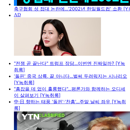
축구협회 성 접대 논란에...'2002년 한일월드컵' 소환 [
"전쟁 곧 끝난다" 트럼프 장담...이번엔 진짜일까? [Y녹
취록]
'돌핀' 중국 상륙, 끝 아니다...벌써 두려워지는 시나리오
[Y녹취록]
"흠잡을 데 없이 훌륭했다"...평론가와 함께하는 오디세
이 살펴보기 [Y녹취록]
中·日 향하는 태풍 '돌핀'·'찬홈'...주말 날씨 좌우 [Y녹취
록]