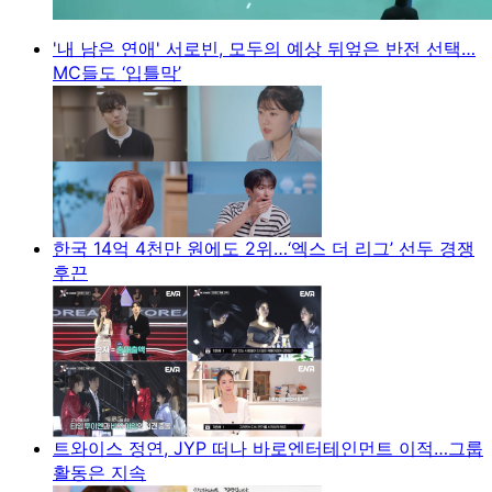
'내 남은 연애' 서로빈, 모두의 예상 뒤엎은 반전 선택…
MC들도 ‘입틀막’
한국 14억 4천만 원에도 2위…‘엑스 더 리그’ 선두 경쟁
후끈
트와이스 정연, JYP 떠나 바로엔터테인먼트 이적…그룹
활동은 지속