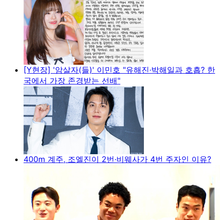
[Y현장] '암살자(들)' 이민호 "유해진·박해일과 호흡? 한
국에서 가장 존경받는 선배"
400m 계주, 조엘진이 2번·비웨사가 4번 주자인 이유?