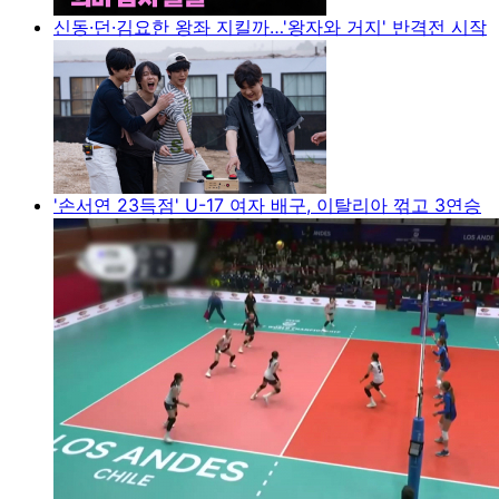
신동·던·김요한 왕좌 지킬까…'왕자와 거지' 반격전 시작
'손서연 23득점' U-17 여자 배구, 이탈리아 꺾고 3연승