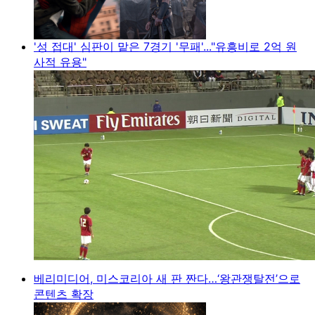
'성 접대' 심판이 맡은 7경기 '무패'..."유흥비로 2억 원
사적 유용"
베리미디어, 미스코리아 새 판 짠다…‘왕관쟁탈전’으로
콘텐츠 확장