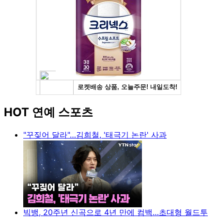
HOT 연예 스포츠
"꾸짖어 달라"…김희철, '태극기 논란' 사과
빅뱅, 20주년 신곡으로 4년 만에 컴백…초대형 월드투