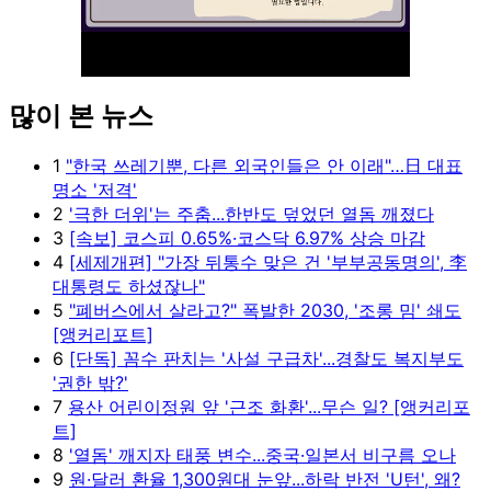
많이 본 뉴스
Unmute
1
"한국 쓰레기뿐, 다른 외국인들은 안 이래"…日 대표
명소 '저격'
2
'극한 더위'는 주춤...한반도 덮었던 열돔 깨졌다
3
[속보] 코스피 0.65%·코스닥 6.97% 상승 마감
4
[세제개편] "가장 뒤통수 맞은 건 '부부공동명의', 李
대통령도 하셨잖나"
5
"폐버스에서 살라고?" 폭발한 2030, '조롱 밈' 쇄도
[앵커리포트]
6
[단독] 꼼수 판치는 '사설 구급차'...경찰도 복지부도
'권한 밖?'
7
용산 어린이정원 앞 '근조 화환'...무슨 일? [앵커리포
트]
8
'열돔' 깨지자 태풍 변수...중국·일본서 비구름 오나
9
원·달러 환율 1,300원대 눈앞...하락 반전 'U턴', 왜?