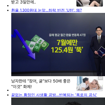
환율 1,300원대 눈앞…하락 반전 'U턴', 왜?
끝없는 황정민 사생활 공방…반복되는 '폭로의 공식'