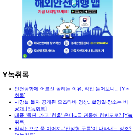
Y녹취록
인천공항에 어르신 몰리는 이유, 직접 들어보니... [Y녹
취록]
사망설 돌자 공개된 모즈타바 영상...촬영일·장소는 비
공개 [Y녹취록]
태풍 '돌핀' 가고 '찬홈' 온다...日 관통해 한반도로? [Y녹
취록]
일직선으로 쭉 이어져...'안정형 구름'이 나타내는 징조?