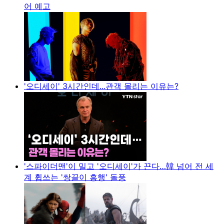
어 예고
'오디세이' 3시간인데...관객 몰리는 이유는?
'스파이더맨'이 밀고 '오디세이'가 끈다…韓 넘어 전 세
계 휩쓰는 '쌍끌이 흥행' 돌풍