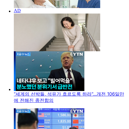
"세계의 선박들, 석유가 흐르도록 하라"...개전 106일만
에 전해진 종전합의