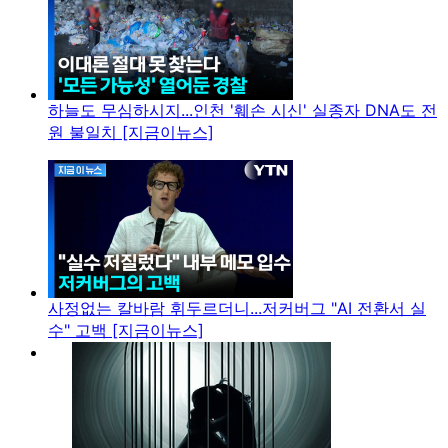
하늘도 무심하시지...인천 '훼손 시신' 실종자 DNA도 전
원 불일치 [지금이뉴스]
사정없는 칼바람 휘두르더니...저커버그 "AI 전환서 실
수" 고백 [지금이뉴스]