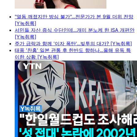
"열돔 깨졌지만 방심 불가"...전문가가 본 9월 더위 전망
[Y녹취록]
서민들 자산 증식 수단인데...개미 분노케 한 ISA 개편안
[Y녹취록]
주가 급락과 함께 '이자 폭탄'...빚투의 대가? [Y녹취록]
태풍 '찬홈' 일본 관통 후 한반도 향하나...올해 유독 특
이한 상황 [Y녹취록]