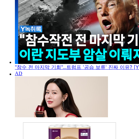
"참수 전 마지막 기회"...트럼프 '공습 보류' 진짜 이유? [