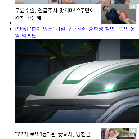
[단독] '환자 없는' 사설 구급차에 중학생 참변…편법 운
영 의혹도