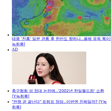
태풍 '찬홈' 일본 관통 후 한반도 향하나...올해 유독 특이
녹취록]
축구협회 성 접대 논란에...'2002년 한일월드컵' 소환
[Y녹취록]
"전쟁 곧 끝난다" 트럼프 장담...이번엔 진짜일까? [Y녹
취록]