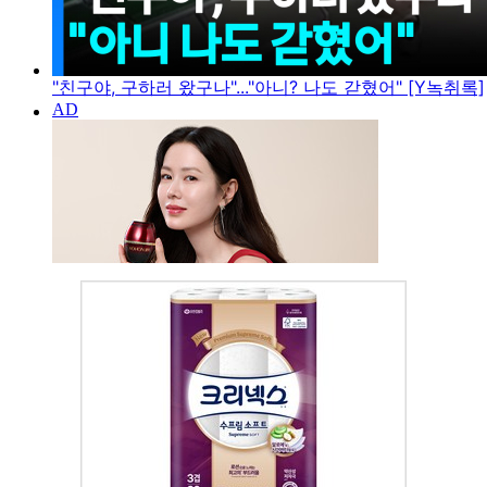
"친구야, 구하러 왔구나"..."아니? 나도 갇혔어" [Y녹취록]