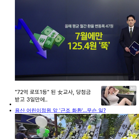
용산 어린이정원 앞 '근조 화환'…무슨 일?