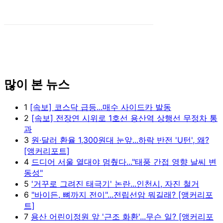
많이 본 뉴스
1
[속보] 코스닥 급등...매수 사이드카 발동
2
[속보] 전장연 시위로 1호선 용산역 상행선 무정차 통
과
3
원·달러 환율 1,300원대 눈앞...하락 반전 'U턴', 왜?
[앵커리포트]
4
드디어 서울 열대야 멈췄다..."태풍 간접 영향 날씨 변
동성"
5
'거꾸로 그려진 태극기' 논란...인천시, 자진 철거
6
"바이든, 뼈까지 전이"...전립선암 뭐길래? [앵커리포
트]
7
용산 어린이정원 앞 '근조 화환'...무슨 일? [앵커리포