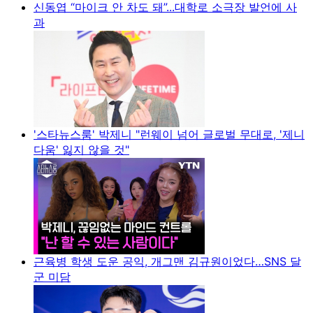
신동엽 “마이크 안 차도 돼”...대학로 소극장 발언에 사
과
'스타뉴스룸' 박제니 "런웨이 넘어 글로벌 무대로, '제니
다움' 잃지 않을 것"
근육병 학생 도운 공익, 개그맨 김규원이었다…SNS 달
군 미담