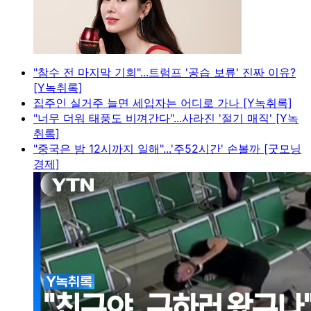
"참수 전 마지막 기회"...트럼프 '공습 보류' 진짜 이유?
[Y녹취록]
집주인 실거주 늘면 세입자는 어디로 가나 [Y녹취록]
"너무 더워 태풍도 비껴간다"...사라진 '절기 매직' [Y녹
취록]
"중국은 밤 12시까지 일해"...'주52시간' 손볼까 [굿모닝
경제]