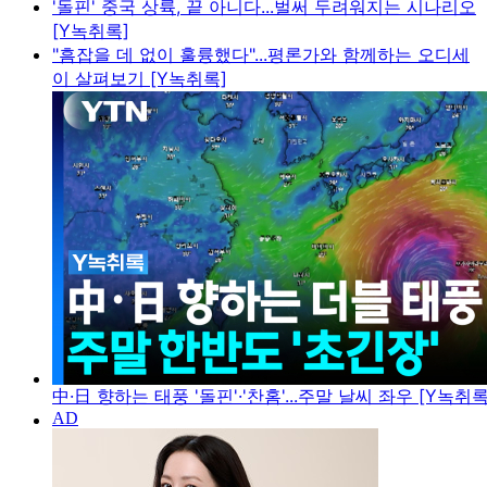
'돌핀' 중국 상륙, 끝 아니다...벌써 두려워지는 시나리오
[Y녹취록]
"흠잡을 데 없이 훌륭했다"...평론가와 함께하는 오디세
이 살펴보기 [Y녹취록]
中·日 향하는 태풍 '돌핀'·'찬홈'...주말 날씨 좌우 [Y녹취록