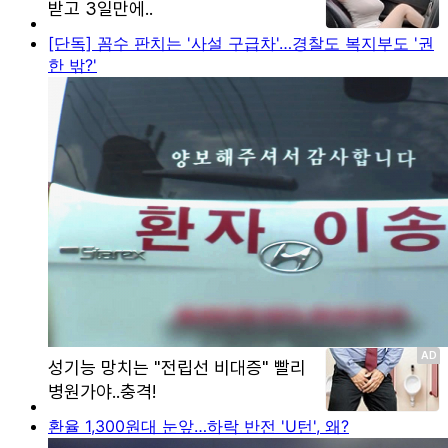
[단독] 꼼수 판치는 '사설 구급차'…경찰도 복지부도 '권
한 밖?'
환율 1,300원대 눈앞…하락 반전 'U턴', 왜?