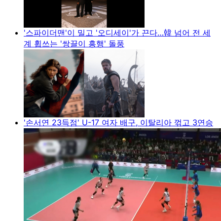
'스파이더맨'이 밀고 '오디세이'가 끈다…韓 넘어 전 세
계 휩쓰는 '쌍끌이 흥행' 돌풍
'손서연 23득점' U-17 여자 배구, 이탈리아 꺾고 3연승