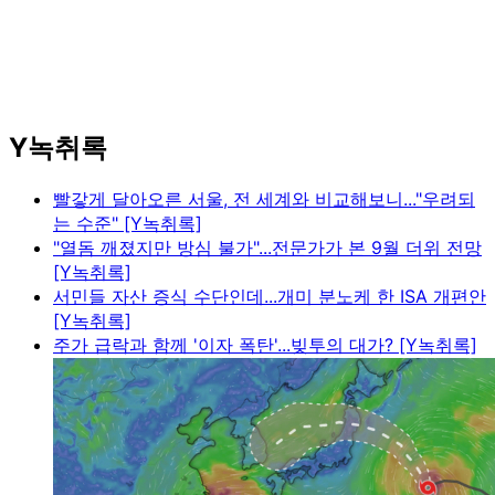
Y녹취록
빨갛게 달아오른 서울, 전 세계와 비교해보니..."우려되
는 수준" [Y녹취록]
"열돔 깨졌지만 방심 불가"...전문가가 본 9월 더위 전망
[Y녹취록]
서민들 자산 증식 수단인데...개미 분노케 한 ISA 개편안
[Y녹취록]
주가 급락과 함께 '이자 폭탄'...빚투의 대가? [Y녹취록]