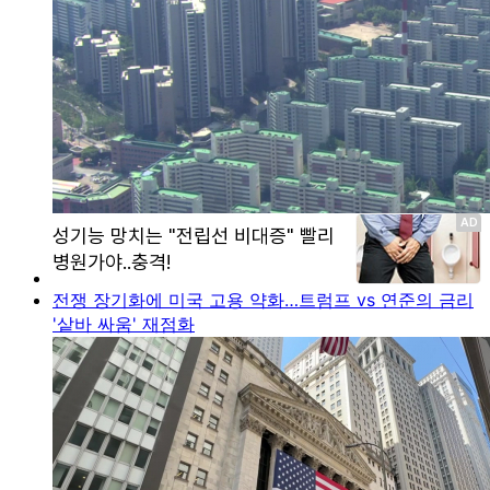
전쟁 장기화에 미국 고용 약화…트럼프 vs 연준의 금리
'샅바 싸움' 재점화