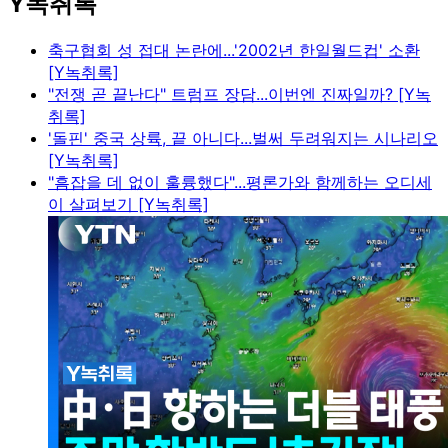
Y녹취록
축구협회 성 접대 논란에...'2002년 한일월드컵' 소환
[Y녹취록]
"전쟁 곧 끝난다" 트럼프 장담...이번엔 진짜일까? [Y녹
취록]
'돌핀' 중국 상륙, 끝 아니다...벌써 두려워지는 시나리오
[Y녹취록]
"흠잡을 데 없이 훌륭했다"...평론가와 함께하는 오디세
이 살펴보기 [Y녹취록]