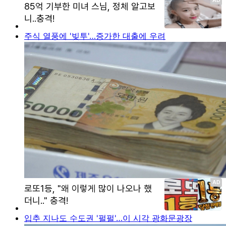
주식 열풍에 '빚투'…증가한 대출에 우려
입추 지나도 수도권 '펄펄'…이 시각 광화문광장