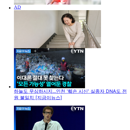
하늘도 무심하시지...인천 '훼손 시신' 실종자 DNA도 전
원 불일치 [지금이뉴스]