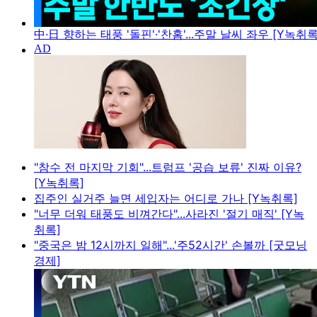
中·日 향하는 태풍 '돌핀'·'찬홈'...주말 날씨 좌우 [Y녹취록
"참수 전 마지막 기회"...트럼프 '공습 보류' 진짜 이유?
[Y녹취록]
집주인 실거주 늘면 세입자는 어디로 가나 [Y녹취록]
"너무 더워 태풍도 비껴간다"...사라진 '절기 매직' [Y녹
취록]
"중국은 밤 12시까지 일해"...'주52시간' 손볼까 [굿모닝
경제]