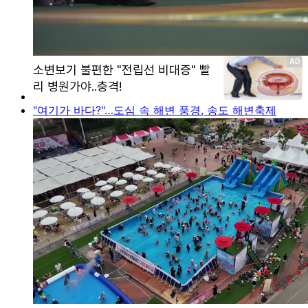
"여기가 바다?"…도심 속 해변 풍경, 송도 해변축제