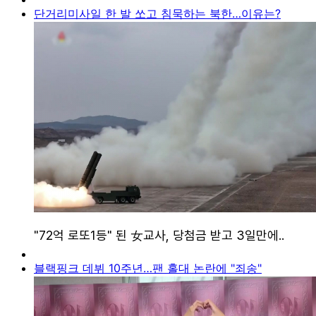
단거리미사일 한 발 쏘고 침묵하는 북한…이유는?
블랙핑크 데뷔 10주년…팬 홀대 논란에 "죄송"