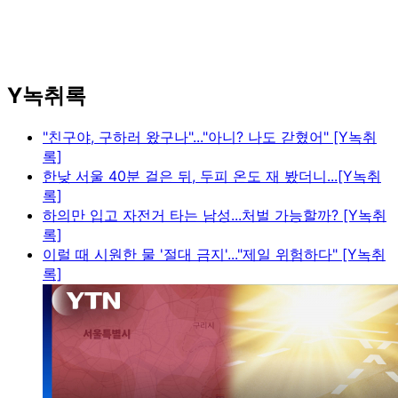
Y녹취록
"친구야, 구하러 왔구나"..."아니? 나도 갇혔어" [Y녹취
록]
한낮 서울 40분 걸은 뒤, 두피 온도 재 봤더니...[Y녹취
록]
하의만 입고 자전거 타는 남성...처벌 가능할까? [Y녹취
록]
이럴 때 시원한 물 '절대 금지'..."제일 위험하다" [Y녹취
록]