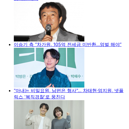
이승기 측 “차가원, 105억 전세금 미반환…엄벌 해야”
"아내는 비밀요원, 남편은 형사"… 차태현·엄지원, 넷플
릭스 '복직경찰'로 뭉친다