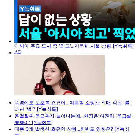
아시아 주요 도시 중 '최고'...지독한 서울 상황 [Y녹취록]
폭염에도 보호복 겹겹이...여름철 소방관 최대 적은 '불'
아닌 '벌'? [Y녹취록]
온열질환 응급환자 늘어나는데...현장은 여전히 '응급실
뺑뺑이' [Y녹취록]
태풍 3개 발생한 초유의 상황...한반도 영향은? [Y녹취