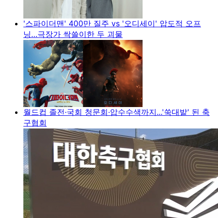
'스파이더맨' 400만 질주 vs '오디세이' 압도적 오프
닝…극장가 싹쓸이한 두 괴물
월드컵 졸전·국회 청문회·압수수색까지...'쑥대밭' 된 축
구협회