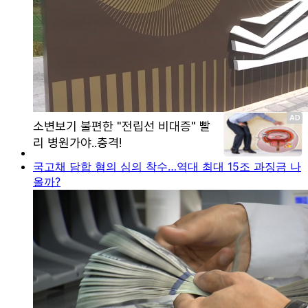
국고채 담합 혐의 심의 착수…역대 최대 15조 과징금 나
올까?