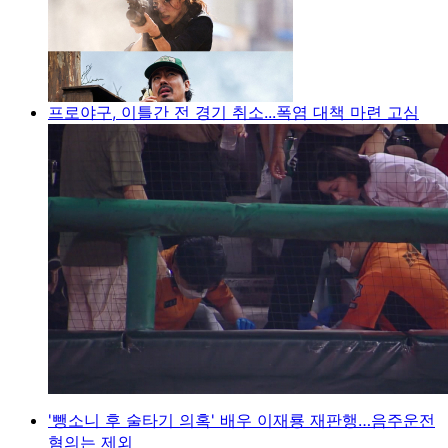
프로야구, 이틀간 전 경기 취소...폭염 대책 마련 고심
'뺑소니 후 술타기 의혹' 배우 이재룡 재판행…음주운전
혐의는 제외