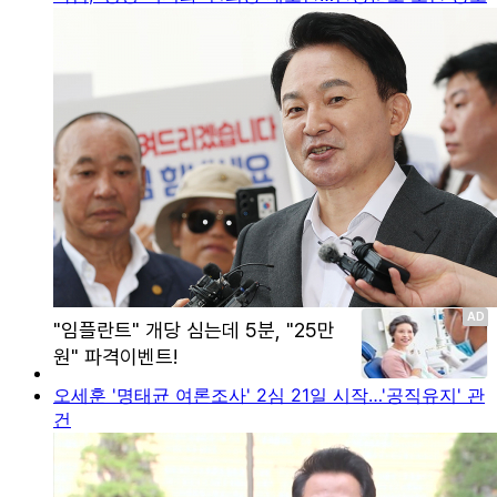
오세훈 '명태균 여론조사' 2심 21일 시작…'공직유지' 관
건