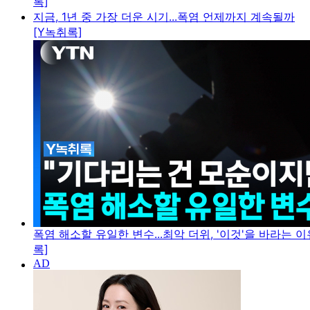
록]
지금, 1년 중 가장 더운 시기...폭염 언제까지 계속될까
[Y녹취록]
폭염 해소할 유일한 변수...최악 더위, '이것'을 바라는 이
록]