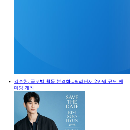
김수현, 글로벌 활동 본격화…필리핀서 2만명 규모 팬
미팅 개최