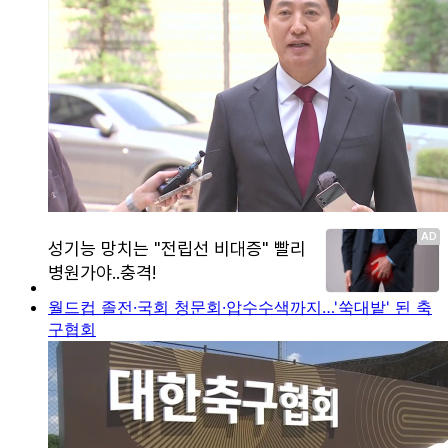
월드컵 졸전·국회 청문회·압수수색까지…'쑥대밭' 된 축
구협회