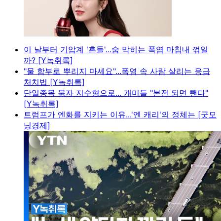
이 날부터 기압계 '흔들'...숨 막히는 폭염 마침내 꺾일
까? [Y녹취록]
"물 함부로 뿌리지 마세요"...폭염 속 사람 살리는 응급
처치법 [Y녹취록]
단일종목 묶자 지수형으로... 개미들 "본전 되면 뺀다"
[Y녹취록]
트럼프가 엔화를 지키는 이유...'엔 캐리'의 정체는 [굿모
닝경제]