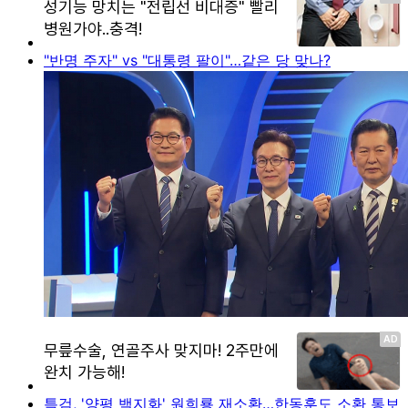
"반명 주자" vs "대통령 팔이"…같은 당 맞나?
특검, '양평 백지화' 원희룡 재소환…한동훈도 소환 통보