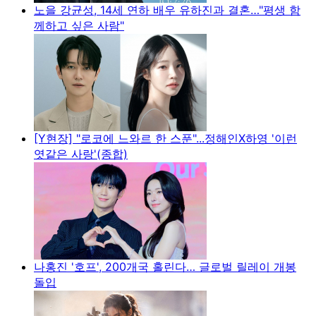
노을 강균성, 14세 연하 배우 유하진과 결혼…"평생 함
께하고 싶은 사람"
[Y현장] "로코에 느와르 한 스푼"...정해인X하영 '이런
엿같은 사랑'(종합)
나홍진 '호프', 200개국 홀린다… 글로벌 릴레이 개봉
돌입