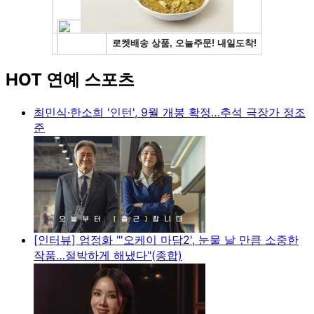
HOT 연예 스포츠
최민식·한소희 '인턴', 9월 개봉 확정…추석 극장가 정조
준
[인터뷰] 엄정화 "'오케이 마담2', 눈물 날 만큼 소중한
작품…절박하게 해냈다"(종합)