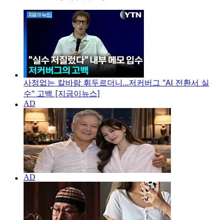
사정없는 칼바람 휘두르더니...저커버그 "AI 전환서 실
수" 고백 [지금이뉴스]