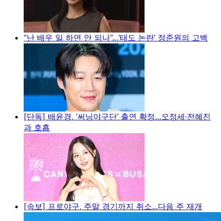
“난 배우 일 하면 안 되나”…‘태도 논란’ 정준원의 고백
[단독] 배윤경, ’써닝야구단‘ 출연 확정…오정세·전혜진
과 호흡
[속보] 프로야구, 주말 경기까지 취소...다음 주 재개