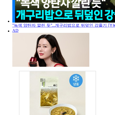
"녹색 양탄자 깔린 듯"...개구리밥으로 뒤덮인 강줄기 [Y