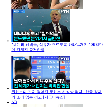
"세계의 선박들, 석유가 흐르도록 하라"...개전 106일만
에 전해진 종전합의
원화보다 가치 떨어진 통화는 사실상 없다...한국 경제
의 소리 없는 경고 [지금이뉴스]