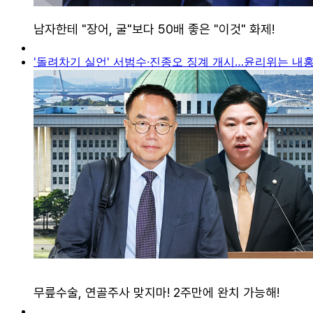
'돌려차기 실언' 서범수·진종오 징계 개시…윤리위는 내