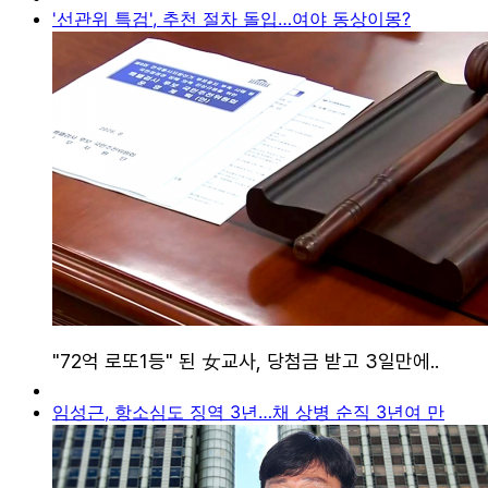
'선관위 특검', 추천 절차 돌입…여야 동상이몽?
임성근, 항소심도 징역 3년…채 상병 순직 3년여 만