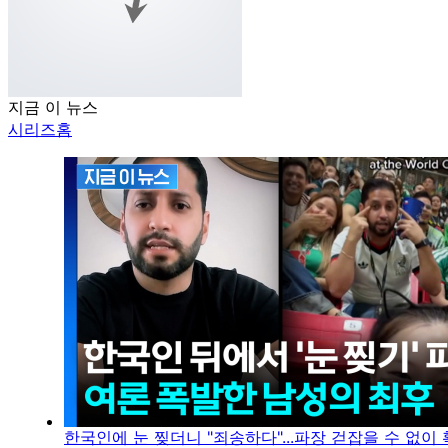
지금 이 뉴스
시리즈홈
한국인에 눈 찢더니 "죄송하다"...파장 걷잡을 수 없이