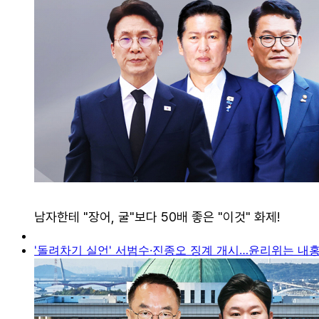
'돌려차기 실언' 서범수·진종오 징계 개시…윤리위는 내