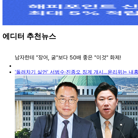
에디터 추천뉴스
'돌려차기 실언' 서범수·진종오 징계 개시…윤리위는 내