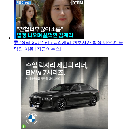
尹 '징역 30년' 선고...김계리 변호사가 법정 나오며 울
먹인 이유 [지금이뉴스]