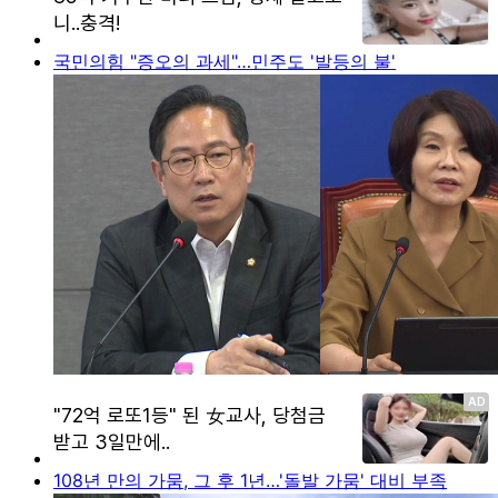
국민의힘 "증오의 과세"…민주도 '발등의 불'
108년 만의 가뭄, 그 후 1년…'돌발 가뭄' 대비 부족