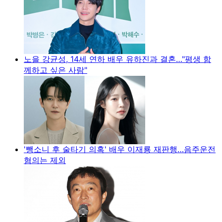
노을 강균성, 14세 연하 배우 유하진과 결혼…"평생 함
께하고 싶은 사람"
'뺑소니 후 술타기 의혹' 배우 이재룡 재판행…음주운전
혐의는 제외