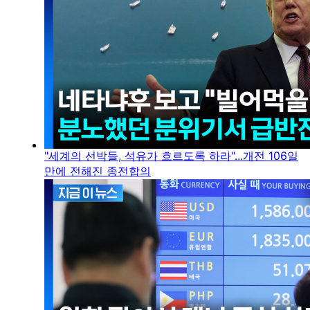
"세계의 선박들, 석유가 흐르도록 하라"...개전 106일
만에 전해진 종전합의