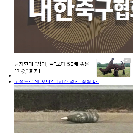
고속도로 왠 포탄?…1시간 넘게 '꼼짝 마'