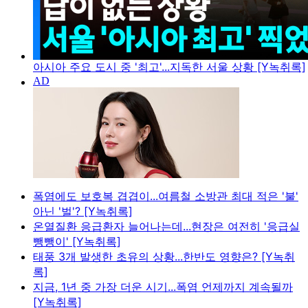
아시아 주요 도시 중 '최고'...지독한 서울 상황 [Y녹취록]
폭염에도 보호복 겹겹이...여름철 소방관 최대 적은 '불'
아닌 '벌'? [Y녹취록]
온열질환 응급환자 늘어나는데...현장은 여전히 '응급실
뺑뺑이' [Y녹취록]
태풍 3개 발생한 초유의 상황...한반도 영향은? [Y녹취
록]
지금, 1년 중 가장 더운 시기...폭염 언제까지 계속될까
[Y녹취록]