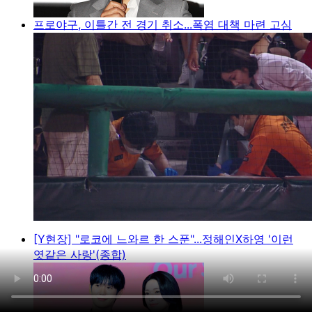
프로야구, 이틀간 전 경기 취소...폭염 대책 마련 고심
[Y현장] "로코에 느와르 한 스푼"...정해인X하영 '이런
엿같은 사랑'(종합)