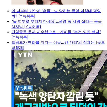
이 날부터 기압계 '흔들'...숨 막히는 폭염 마침내 꺾일
까? [Y녹취록]
"물 함부로 뿌리지 마세요"...폭염 속 사람 살리는 응급
처치법 [Y녹취록]
단일종목 묶자 지수형으로... 개미들 "본전 되면 뺀다"
[Y녹취록]
트럼프가 엔화를 지키는 이유...'엔 캐리'의 정체는 [굿모
닝경제]