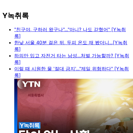
Y녹취록
"친구야, 구하러 왔구나"..."아니? 나도 갇혔어" [Y녹취
록]
한낮 서울 40분 걸은 뒤, 두피 온도 재 봤더니...[Y녹취
록]
하의만 입고 자전거 타는 남성...처벌 가능할까? [Y녹취
록]
이럴 때 시원한 물 '절대 금지'..."제일 위험하다" [Y녹취
록]