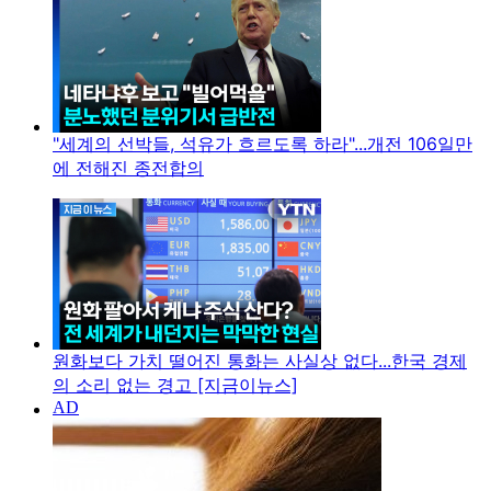
"세계의 선박들, 석유가 흐르도록 하라"...개전 106일만
에 전해진 종전합의
원화보다 가치 떨어진 통화는 사실상 없다...한국 경제
의 소리 없는 경고 [지금이뉴스]