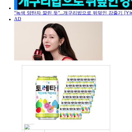
"녹색 양탄자 깔린 듯"...개구리밥으로 뒤덮인 강줄기 [Y