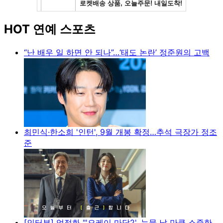
HOT 연예 스포츠
“난 배우 일 하면 안 되나”…‘태도 논란’ 정준원의 고백
최민식·한소희 '인턴', 9월 개봉 확정…추석 극장가 정조
준
[인터뷰] 엄정화 "'오케이 마담2', 눈물 날 만큼 소중한