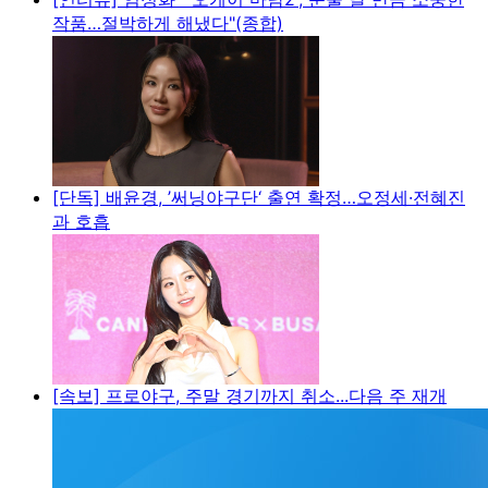
작품…절박하게 해냈다"(종합)
[단독] 배윤경, ’써닝야구단‘ 출연 확정…오정세·전혜진
과 호흡
[속보] 프로야구, 주말 경기까지 취소...다음 주 재개