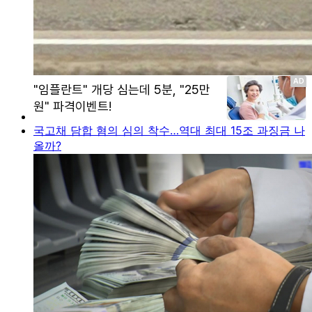
국고채 담합 혐의 심의 착수…역대 최대 15조 과징금 나
올까?