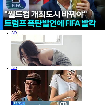
한국인에 눈 찢더니 "죄송하다"...파장 걷잡을 수 없이
확산하자 결국 [지금이뉴스]