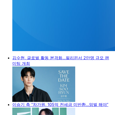
김수현, 글로벌 활동 본격화…필리핀서 2만명 규모 팬
미팅 개최
이승기 측 “차가원, 105억 전세금 미반환…엄벌 해야”