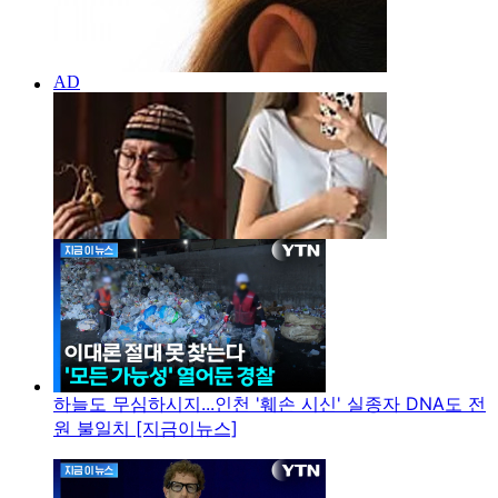
하늘도 무심하시지...인천 '훼손 시신' 실종자 DNA도 전
원 불일치 [지금이뉴스]