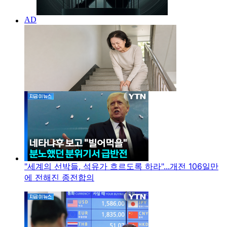
"세계의 선박들, 석유가 흐르도록 하라"...개전 106일만
에 전해진 종전합의