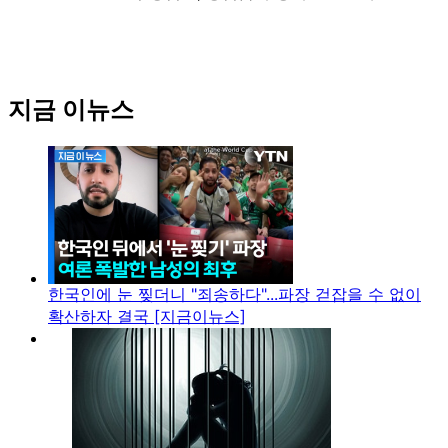
지금 이뉴스
한국인에 눈 찢더니 "죄송하다"...파장 걷잡을 수 없이
확산하자 결국 [지금이뉴스]