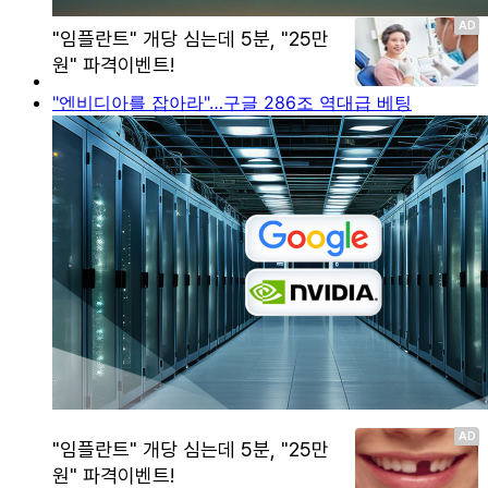
"엔비디아를 잡아라"…구글 286조 역대급 베팅