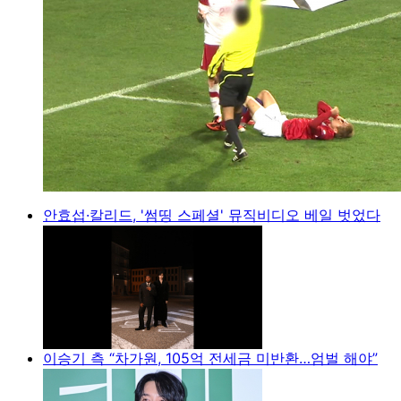
안효섭·칼리드, '썸띵 스페셜' 뮤직비디오 베일 벗었다
이승기 측 “차가원, 105억 전세금 미반환…엄벌 해야”