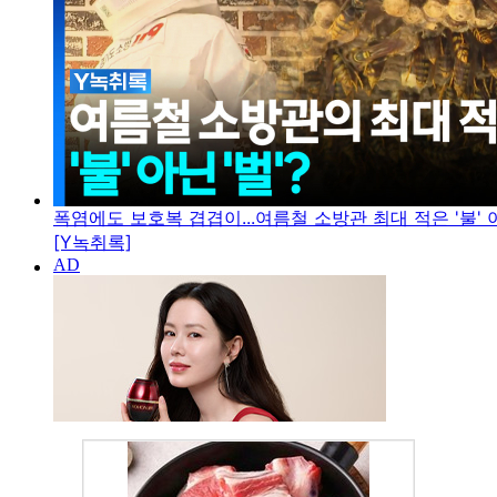
폭염에도 보호복 겹겹이...여름철 소방관 최대 적은 '불' 아
[Y녹취록]