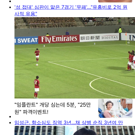
'성 접대' 심판이 맡은 7경기 '무패'…"유흥비로 2억 원
사적 유용"
임성근, 항소심도 징역 3년…채 상병 순직 3년여 만