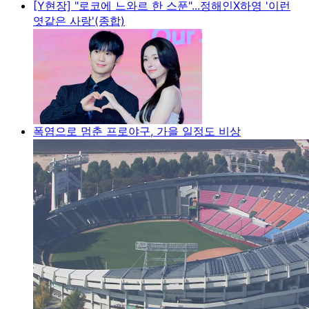
[Y현장] "로코에 느와르 한 스푼"...정해인X하영 '이런
엿같은 사랑'(종합)
폭염으로 멈춘 프로야구, 가을 일정도 비상