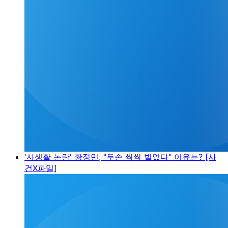
'사생활 논란' 황정민, "두손 싹싹 빌었다" 이유는? [사
건X파일]