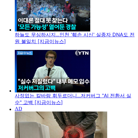
하늘도 무심하시지...인천 '훼손 시신' 실종자 DNA도 전
원 불일치 [지금이뉴스]
사정없는 칼바람 휘두르더니...저커버그 "AI 전환서 실
수" 고백 [지금이뉴스]