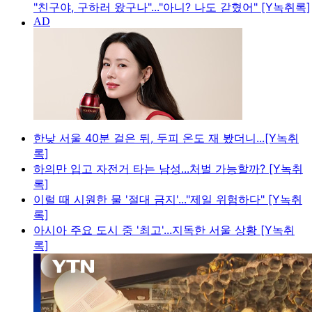
"친구야, 구하러 왔구나"..."아니? 나도 갇혔어" [Y녹취록]
한낮 서울 40분 걸은 뒤, 두피 온도 재 봤더니...[Y녹취
록]
하의만 입고 자전거 타는 남성...처벌 가능할까? [Y녹취
록]
이럴 때 시원한 물 '절대 금지'..."제일 위험하다" [Y녹취
록]
아시아 주요 도시 중 '최고'...지독한 서울 상황 [Y녹취
록]