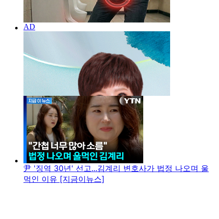
尹 '징역 30년' 선고...김계리 변호사가 법정 나오며 울
먹인 이유 [지금이뉴스]