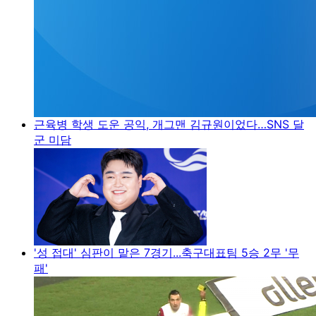
근육병 학생 도운 공익, 개그맨 김규원이었다…SNS 달
군 미담
'성 접대' 심판이 맡은 7경기...축구대표팀 5승 2무 '무
패'