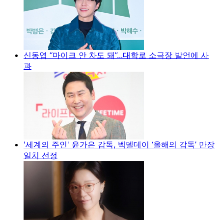
신동엽 “마이크 안 차도 돼”...대학로 소극장 발언에 사
과
'세계의 주인' 윤가은 감독, 벡델데이 ‘올해의 감독’ 만장
일치 선정