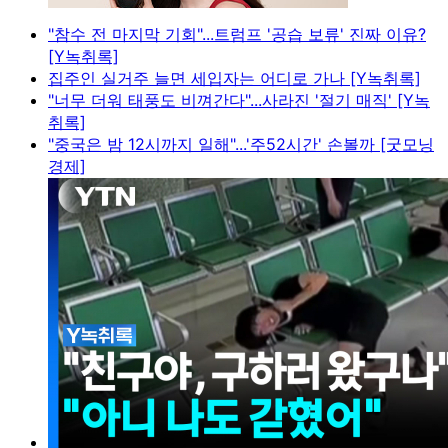
"참수 전 마지막 기회"...트럼프 '공습 보류' 진짜 이유?
[Y녹취록]
집주인 실거주 늘면 세입자는 어디로 가나 [Y녹취록]
"너무 더워 태풍도 비껴간다"...사라진 '절기 매직' [Y녹
취록]
"중국은 밤 12시까지 일해"...'주52시간' 손볼까 [굿모닝
경제]