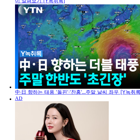
이 살펴보기 [Y녹취록]
中·日 향하는 태풍 '돌핀'·'찬홈'...주말 날씨 좌우 [Y녹취록