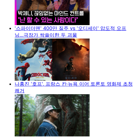
'스파이더맨' 400만 질주 vs '오디세이' 압도적 오프
닝…극장가 싹쓸이한 두 괴물
나홍진 '호프', 프랑스 칸·뉴욕 이어 토론토 영화제 초청
쾌거