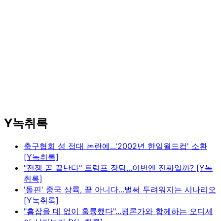
Y녹취록
축구협회 성 접대 논란에...'2002년 한일월드컵' 소환
[Y녹취록]
"전쟁 곧 끝난다" 트럼프 장담...이번엔 진짜일까? [Y녹
취록]
'돌핀' 중국 상륙, 끝 아니다...벌써 두려워지는 시나리오
[Y녹취록]
"흠잡을 데 없이 훌륭했다"...평론가와 함께하는 오디세