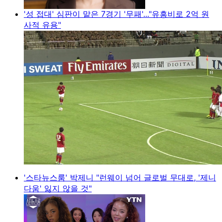
'성 접대' 심판이 맡은 7경기 '무패'..."유흥비로 2억 원
사적 유용"
'스타뉴스룸' 박제니 "런웨이 넘어 글로벌 무대로, '제니
다움' 잃지 않을 것"