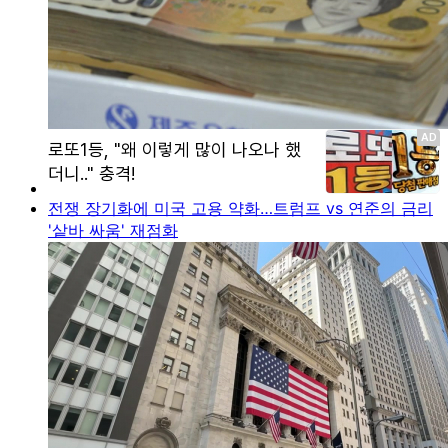
전쟁 장기화에 미국 고용 약화…트럼프 vs 연준의 금리
'샅바 싸움' 재점화