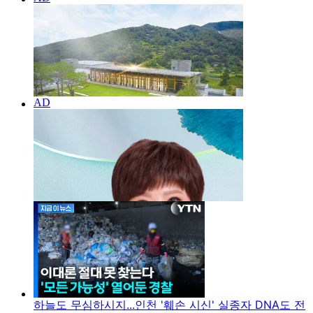
하늘도 무심하시지...인천 '훼손 시신' 실종자 DNA도 전