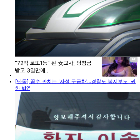
[단독] 꼼수 판치는 '사설 구급차'…경찰도 복지부도 '권
한 밖?'