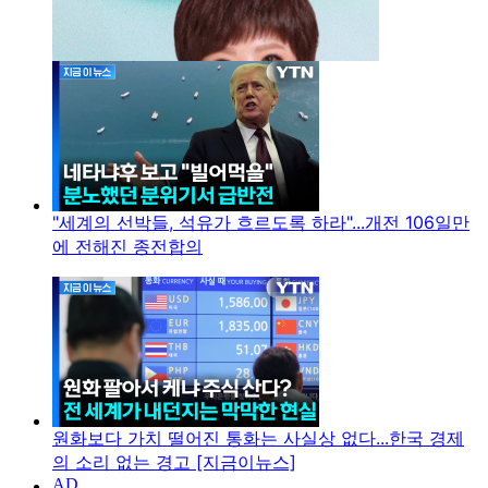
"세계의 선박들, 석유가 흐르도록 하라"...개전 106일만
에 전해진 종전합의
원화보다 가치 떨어진 통화는 사실상 없다...한국 경제
의 소리 없는 경고 [지금이뉴스]