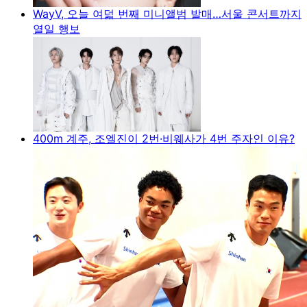
WayV, 오늘 여덟 번째 미니앨범 발매…서울 콘서트까지
열일 행보
400m 계주, 조엘진이 2번·비웨사가 4번 주자인 이유?