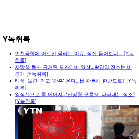
Y녹취록
인천공항에 어르신 몰리는 이유, 직접 들어보니... [Y녹
취록]
사망설 돌자 공개된 모즈타바 영상...촬영일·장소는 비
공개 [Y녹취록]
태풍 '돌핀' 가고 '찬홈' 온다...日 관통해 한반도로? [Y녹
취록]
일직선으로 쭉 이어져...'안정형 구름'이 나타내는 징조?
[Y녹취록]