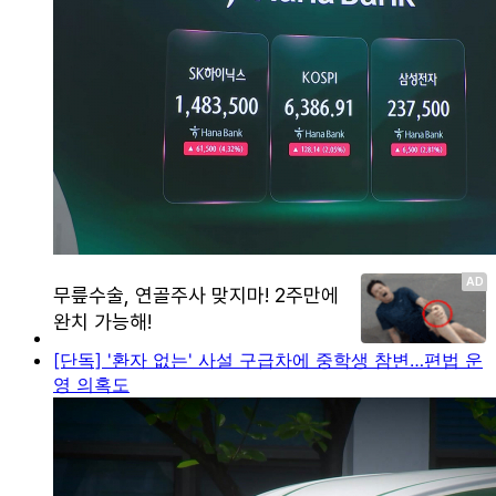
[단독] '환자 없는' 사설 구급차에 중학생 참변…편법 운
영 의혹도