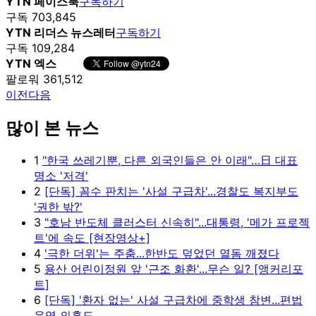
YTN 페이스북
구독하기
구독 703,845
YTN 리더스 뉴스레터
구독하기
구독 109,284
YTN 엑스
팔로워 361,512
이전
다음
많이 본 뉴스
1
"한국 쓰레기뿐, 다른 외국인들은 안 이래"…日 대표
명소 '저격'
2
[단독] 꼼수 판치는 '사설 구급차'...경찰도 복지부도
'권한 밖?'
3
"호남 반도체 클러스터 신속히"...대통령, '메가 프로젝
트'에 속도 [현장영상+]
4
'극한 더위'는 주춤...한반도 덮었던 열돔 깨졌다
5
용산 어린이정원 앞 '근조 화환'...무슨 일? [앵커리포
트]
6
[단독] '환자 없는' 사설 구급차에 중학생 참변...편법
운영 의혹도