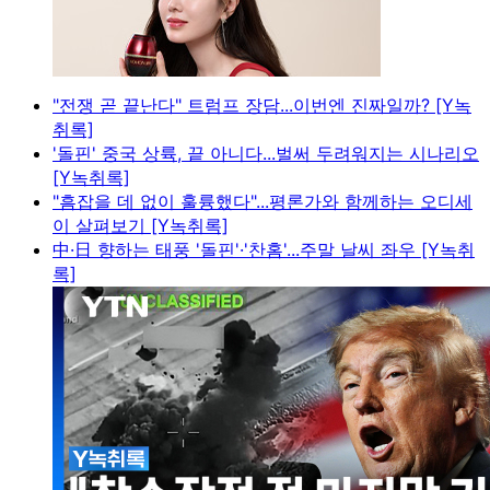
"전쟁 곧 끝난다" 트럼프 장담...이번엔 진짜일까? [Y녹
취록]
'돌핀' 중국 상륙, 끝 아니다...벌써 두려워지는 시나리오
[Y녹취록]
"흠잡을 데 없이 훌륭했다"...평론가와 함께하는 오디세
이 살펴보기 [Y녹취록]
中·日 향하는 태풍 '돌핀'·'찬홈'...주말 날씨 좌우 [Y녹취
록]