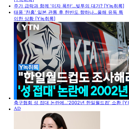
주가 급락과 함께 '이자 폭탄'...빚투의 대가? [Y녹취록]
태풍 '찬홈' 일본 관통 후 한반도 향하나...올해 유독 특
이한 상황 [Y녹취록]
축구협회 성 접대 논란에...'2002년 한일월드컵' 소환 [