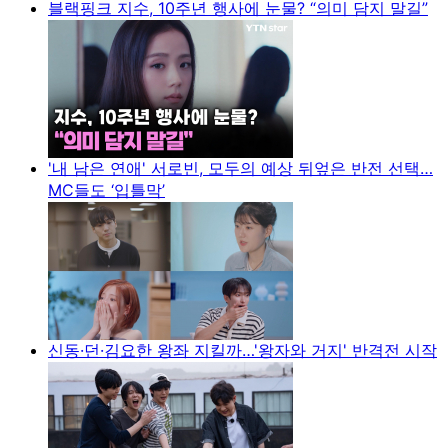
블랙핑크 지수, 10주년 행사에 눈물? “의미 담지 말길”
'내 남은 연애' 서로빈, 모두의 예상 뒤엎은 반전 선택…
MC들도 ‘입틀막’
신동·던·김요한 왕좌 지킬까…'왕자와 거지' 반격전 시작