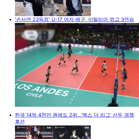
'손서연 23득점' U-17 여자 배구, 이탈리아 꺾고 3연승
한국 14억 4천만 원에도 2위…‘엑스 더 리그’ 선두 경쟁
후끈