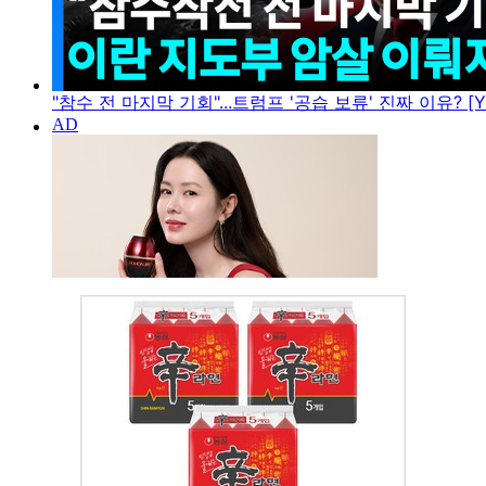
"참수 전 마지막 기회"...트럼프 '공습 보류' 진짜 이유? [