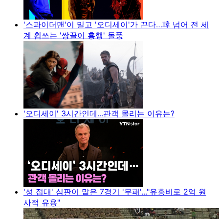
'스파이더맨'이 밀고 '오디세이'가 끈다…韓 넘어 전 세
계 휩쓰는 '쌍끌이 흥행' 돌풍
'오디세이' 3시간인데...관객 몰리는 이유는?
'성 접대' 심판이 맡은 7경기 '무패'..."유흥비로 2억 원
사적 유용"