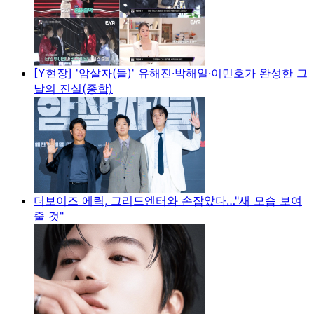
[Y현장] '암살자(들)' 유해진·박해일·이민호가 완성한 그
날의 진실(종합)
더보이즈 에릭, 그리드엔터와 손잡았다…"새 모습 보여
줄 것"