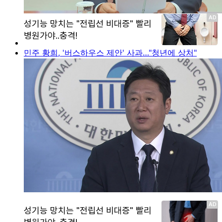
민주 황희, '버스하우스 제안' 사과…"청년에 상처"