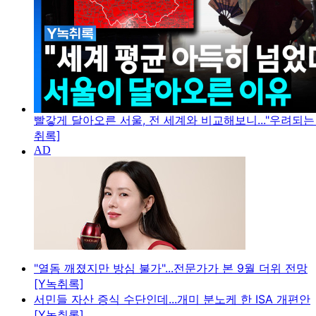
빨갛게 달아오른 서울, 전 세계와 비교해보니..."우려되는 
취록]
"열돔 깨졌지만 방심 불가"...전문가가 본 9월 더위 전망
[Y녹취록]
서민들 자산 증식 수단인데...개미 분노케 한 ISA 개편안
[Y녹취록]