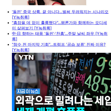
'돌핀' 중국 상륙, 끝 아니다...벌써 두려워지는 시나리오
[Y녹취록]
"흠잡을 데 없이 훌륭했다"...평론가와 함께하는 오디세
이 살펴보기 [Y녹취록]
中·日 향하는 태풍 '돌핀'·'찬홈'...주말 날씨 좌우 [Y녹취
록]
"참수 전 마지막 기회"...트럼프 '공습 보류' 진짜 이유?
[Y녹취록]