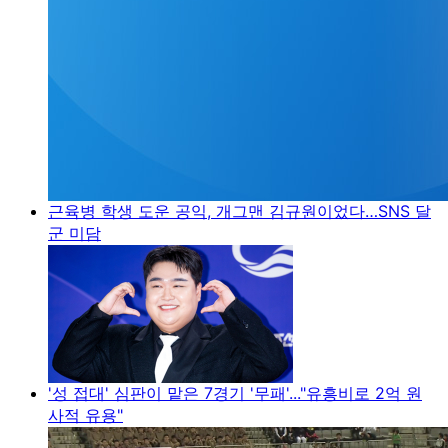
근육병 학생 도운 공익, 개그맨 김규원이었다…SNS 달
군 미담
'성 접대' 심판이 맡은 7경기 '무패'..."유흥비로 2억 원
사적 유용"