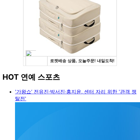
HOT 연예 스포츠
'가왕쇼’ 전유진·박서진·홍지윤, 센터 자리 위한 '관객 쟁
탈전'