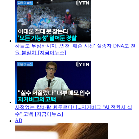
하늘도 무심하시지...인천 '훼손 시신' 실종자 DNA도 전
원 불일치 [지금이뉴스]
사정없는 칼바람 휘두르더니...저커버그 "AI 전환서 실
수" 고백 [지금이뉴스]