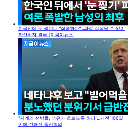
한국인에 눈 찢더니 "죄송하다"...파장 걷잡을 수 없이
확산하자 결국 [지금이뉴스]
"세계의 선박들, 석유가 흐르도록 하라"...개전 106일
만에 전해진 종전합의