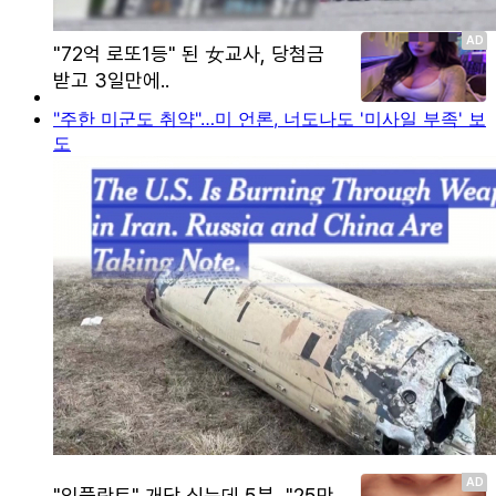
"주한 미군도 취약"…미 언론, 너도나도 '미사일 부족' 보
도