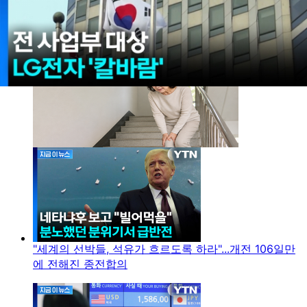
"세계의 선박들, 석유가 흐르도록 하라"...개전 106일만
에 전해진 종전합의