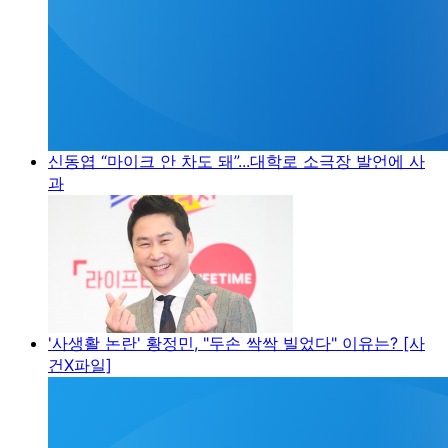
신동엽 “마이크 안 차도 돼”...대학로 소극장 발언에 사
과
'사생활 논란' 황정민, "두손 싹싹 빌었다" 이유는? [사
건X파일]