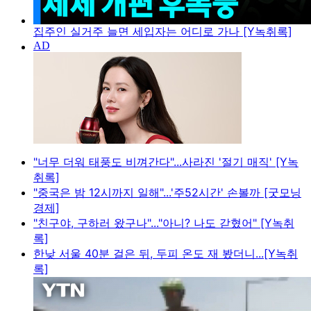
집주인 실거주 늘면 세입자는 어디로 가나 [Y녹취록]
"너무 더워 태풍도 비껴간다"...사라진 '절기 매직' [Y녹
취록]
"중국은 밤 12시까지 일해"...'주52시간' 손볼까 [굿모닝
경제]
"친구야, 구하러 왔구나"..."아니? 나도 갇혔어" [Y녹취
록]
한낮 서울 40분 걸은 뒤, 두피 온도 재 봤더니...[Y녹취
록]