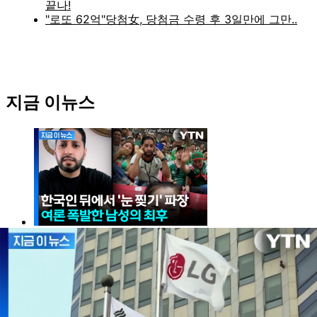
지금 이뉴스
한국인에 눈 찢더니 "죄송하다"...파장 걷잡을 수 없이
확산하자 결국 [지금이뉴스]