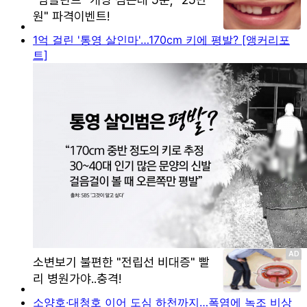
1억 걸린 '통영 살인마'…170cm 키에 평발? [앵커리포
트]
소양호·대청호 이어 도심 하천까지…폭염에 녹조 비상