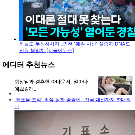
하늘도 무심하시지...인천 '훼손 시신' 실종자 DNA도
전원 불일치 [지금이뉴스]
에디터 추천뉴스
'투표율 조작' 의심 정황 줄줄이…전국·대선까지 확대되
나