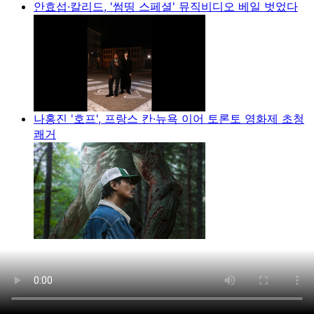
안효섭·칼리드, '썸띵 스페셜' 뮤직비디오 베일 벗었다
나홍진 '호프', 프랑스 칸·뉴욕 이어 토론토 영화제 초청
쾌거