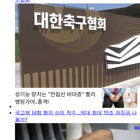
국고채 담합 혐의 심의 착수…역대 최대 15조 과징금 나
올까?