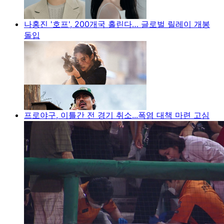
나홍진 '호프', 200개국 홀린다… 글로벌 릴레이 개봉
돌입
프로야구, 이틀간 전 경기 취소...폭염 대책 마련 고심