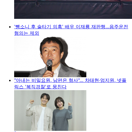
'뺑소니 후 술타기 의혹' 배우 이재룡 재판행…음주운전
혐의는 제외
"아내는 비밀요원, 남편은 형사"… 차태현·엄지원, 넷플
릭스 '복직경찰'로 뭉친다