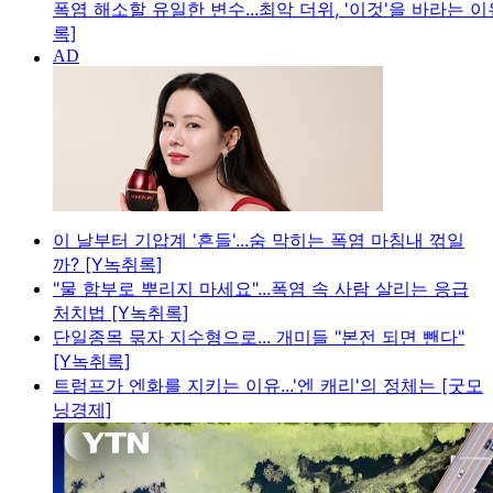
폭염 해소할 유일한 변수...최악 더위, '이것'을 바라는 이
록]
이 날부터 기압계 '흔들'...숨 막히는 폭염 마침내 꺾일
까? [Y녹취록]
"물 함부로 뿌리지 마세요"...폭염 속 사람 살리는 응급
처치법 [Y녹취록]
단일종목 묶자 지수형으로... 개미들 "본전 되면 뺀다"
[Y녹취록]
트럼프가 엔화를 지키는 이유...'엔 캐리'의 정체는 [굿모
닝경제]