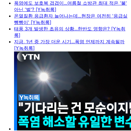
폭염에도 보호복 겹겹이...여름철 소방관 최대 적은 '불'
아닌 '벌'? [Y녹취록]
온열질환 응급환자 늘어나는데...현장은 여전히 '응급실
뺑뺑이' [Y녹취록]
태풍 3개 발생한 초유의 상황...한반도 영향은? [Y녹취
록]
지금, 1년 중 가장 더운 시기...폭염 언제까지 계속될까
[Y녹취록]