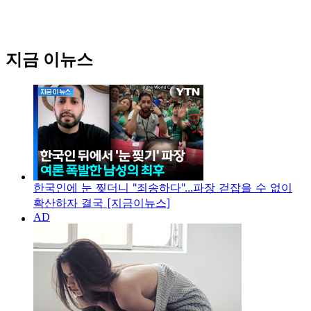
지금 이뉴스
한국인에 눈 찢더니 "죄송하다"...파장 걷잡을 수 없이
확산하자 결국 [지금이뉴스]