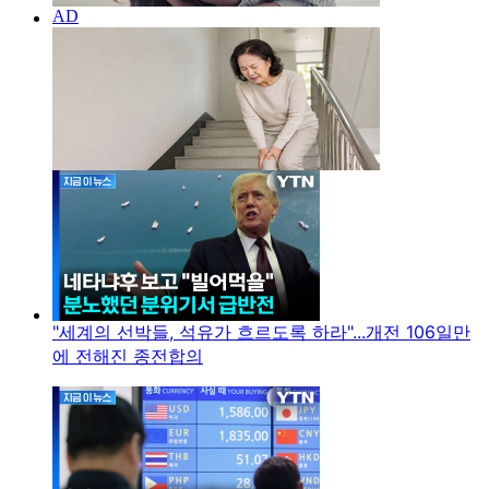
"세계의 선박들, 석유가 흐르도록 하라"...개전 106일만
에 전해진 종전합의