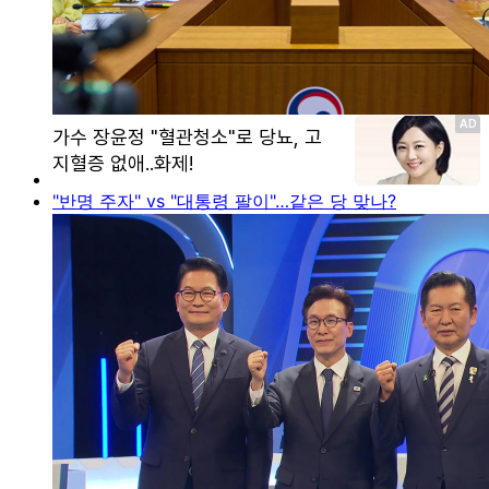
"반명 주자" vs "대통령 팔이"…같은 당 맞나?