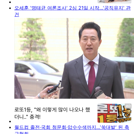
오세훈 '명태균 여론조사' 2심 21일 시작…'공직유지' 관
건
월드컵 졸전·국회 청문회·압수수색까지…'쑥대밭' 된 축
구협회