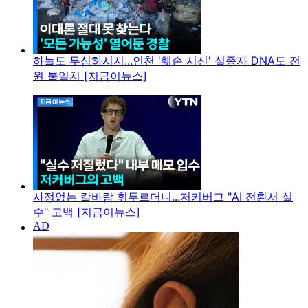
하늘도 무심하시지...인천 '훼손 시신' 실종자 DNA도 전
원 불일치 [지금이뉴스]
사정없는 칼바람 휘두르더니...저커버그 "AI 전환서 실
수" 고백 [지금이뉴스]