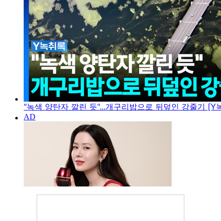
"녹색 양탄자 깔린 듯"...개구리밥으로 뒤덮인 강줄기 [Y