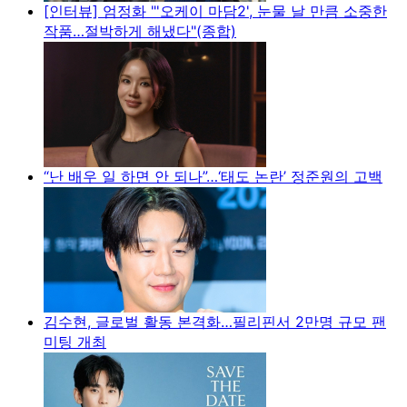
[인터뷰] 엄정화 "'오케이 마담2', 눈물 날 만큼 소중한
작품…절박하게 해냈다"(종합)
“난 배우 일 하면 안 되나”…‘태도 논란’ 정준원의 고백
김수현, 글로벌 활동 본격화…필리핀서 2만명 규모 팬
미팅 개최