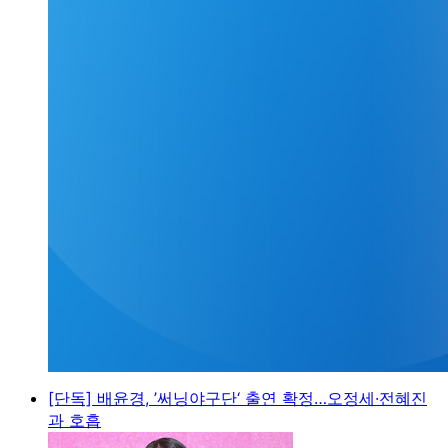
[단독] 배윤경, ’써닝야구단‘ 출연 확정…오정세·전혜진
과 호흡