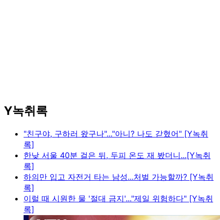
Y녹취록
"친구야, 구하러 왔구나"..."아니? 나도 갇혔어" [Y녹취
록]
한낮 서울 40분 걸은 뒤, 두피 온도 재 봤더니...[Y녹취
록]
하의만 입고 자전거 타는 남성...처벌 가능할까? [Y녹취
록]
이럴 때 시원한 물 '절대 금지'..."제일 위험하다" [Y녹취
록]