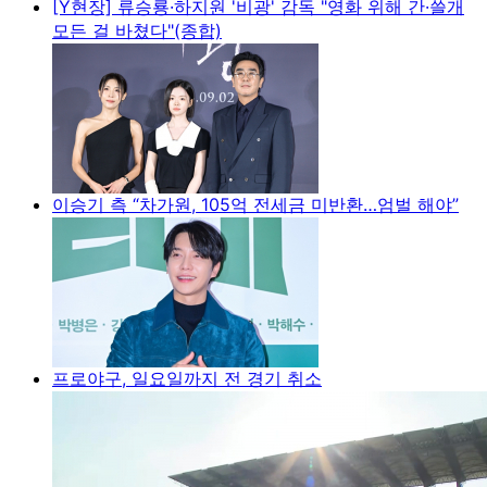
[Y현장] 류승룡·하지원 '비광' 감독 "영화 위해 간·쓸개
모든 걸 바쳤다"(종합)
이승기 측 “차가원, 105억 전세금 미반환…엄벌 해야”
프로야구, 일요일까지 전 경기 취소