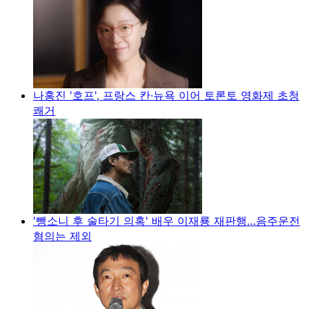
나홍진 '호프', 프랑스 칸·뉴욕 이어 토론토 영화제 초청
쾌거
'뺑소니 후 술타기 의혹' 배우 이재룡 재판행…음주운전
혐의는 제외