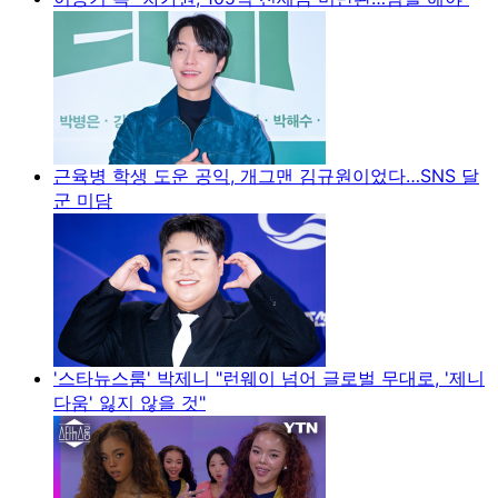
근육병 학생 도운 공익, 개그맨 김규원이었다…SNS 달
군 미담
'스타뉴스룸' 박제니 "런웨이 넘어 글로벌 무대로, '제니
다움' 잃지 않을 것"