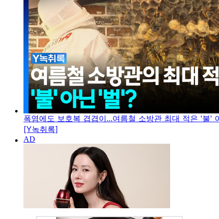
폭염에도 보호복 겹겹이...여름철 소방관 최대 적은 '불' 아
[Y녹취록]