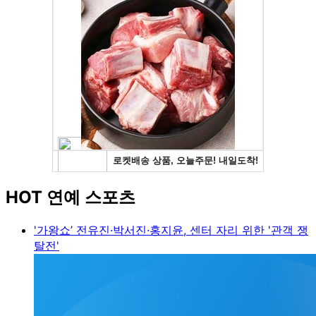
HOT 연예 스포츠
'가왕쇼’ 전유진·박서진·홍지윤, 센터 자리 위한 '관객 쟁
탈전'