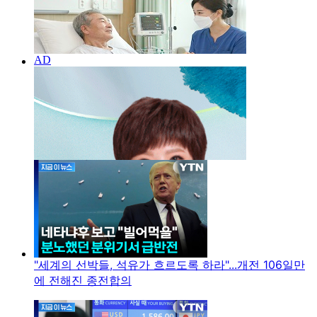
"세계의 선박들, 석유가 흐르도록 하라"...개전 106일만
에 전해진 종전합의