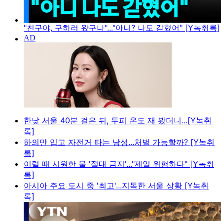
"친구야, 구하러 왔구나"..."아니? 나도 갇혔어" [Y녹취록]
한낮 서울 40분 걸은 뒤, 두피 온도 재 봤더니...[Y녹취
록]
하의만 입고 자전거 타는 남성...처벌 가능할까? [Y녹취
록]
이럴 때 시원한 물 '절대 금지'..."제일 위험하다" [Y녹취
록]
아시아 주요 도시 중 '최고'...지독한 서울 상황 [Y녹취
록]