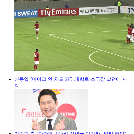
신동엽 “마이크 안 차도 돼”...대학로 소극장 발언에 사
과
이승기 측 “차가원, 105억 전세금 미반환…엄벌 해야”