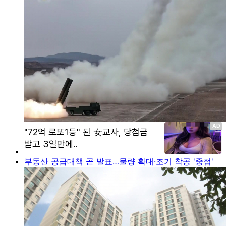
부동산 공급대책 곧 발표…물량 확대·조기 착공 '중점'