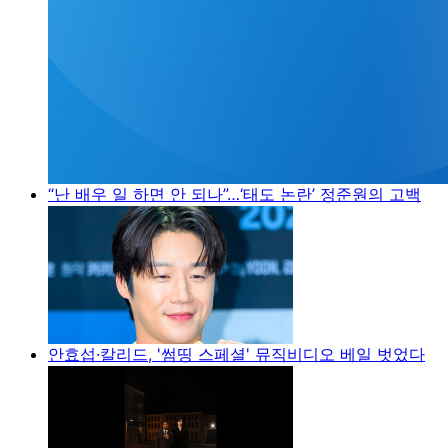
“난 배우 일 하면 안 되나”…‘태도 논란’ 정준원의 고백
안효섭·칼리드, '썸띵 스페셜' 뮤직비디오 베일 벗었다