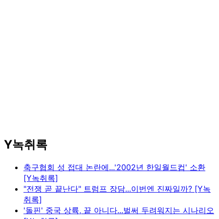
Y녹취록
축구협회 성 접대 논란에...'2002년 한일월드컵' 소환
[Y녹취록]
"전쟁 곧 끝난다" 트럼프 장담...이번엔 진짜일까? [Y녹
취록]
'돌핀' 중국 상륙, 끝 아니다...벌써 두려워지는 시나리오