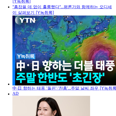
[Y녹취록]
"흠잡을 데 없이 훌륭했다"...평론가와 함께하는 오디세
이 살펴보기 [Y녹취록]
中·日 향하는 태풍 '돌핀'·'찬홈'...주말 날씨 좌우 [Y녹취록