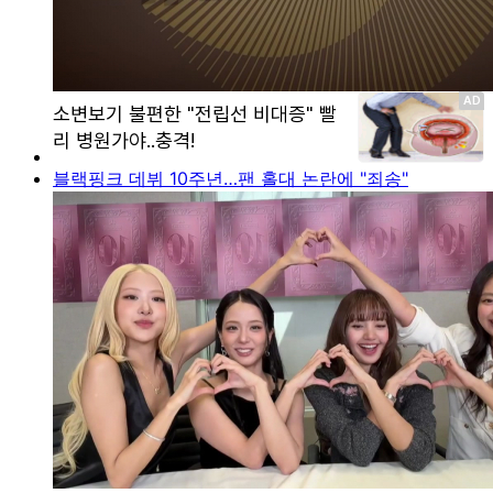
블랙핑크 데뷔 10주년…팬 홀대 논란에 "죄송"