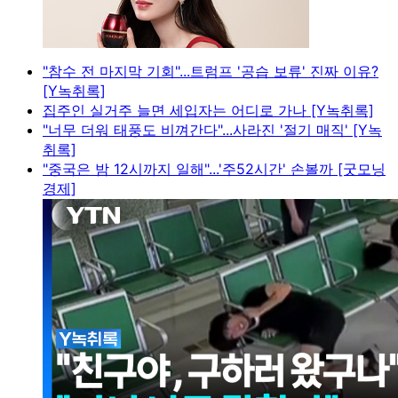
"참수 전 마지막 기회"...트럼프 '공습 보류' 진짜 이유?
[Y녹취록]
집주인 실거주 늘면 세입자는 어디로 가나 [Y녹취록]
"너무 더워 태풍도 비껴간다"...사라진 '절기 매직' [Y녹
취록]
"중국은 밤 12시까지 일해"...'주52시간' 손볼까 [굿모닝
경제]