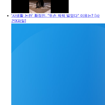
'사생활 논란' 황정민, "두손 싹싹 빌었다" 이유는? [사
건X파일]