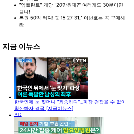
지금 이뉴스
한국인에 눈 찢더니 "죄송하다"...파장 걷잡을 수 없이
확산하자 결국 [지금이뉴스]