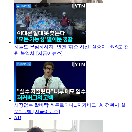
하늘도 무심하시지...인천 '훼손 시신' 실종자 DNA도 전
원 불일치 [지금이뉴스]
사정없는 칼바람 휘두르더니...저커버그 "AI 전환서 실
수" 고백 [지금이뉴스]