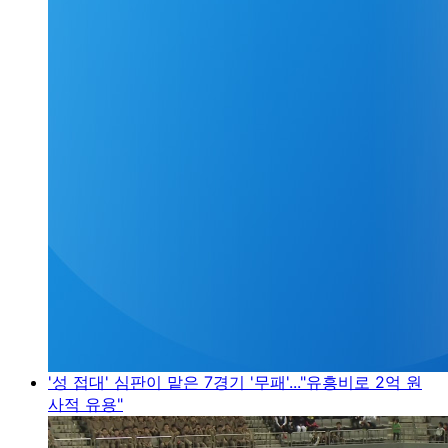
'성 접대' 심판이 맡은 7경기 '무패'..."유흥비로 2억 원
사적 유용"