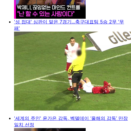
'성 접대' 심판이 맡은 7경기...축구대표팀 5승 2무 '무
패'
'세계의 주인' 윤가은 감독, 벡델데이 ‘올해의 감독’ 만장
일치 선정