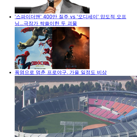
'스파이더맨' 400만 질주 vs '오디세이' 압도적 오프
닝…극장가 싹쓸이한 두 괴물
폭염으로 멈춘 프로야구, 가을 일정도 비상