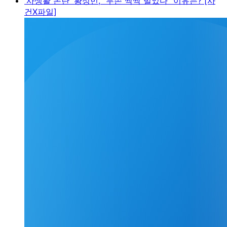
'사생활 논란' 황정민, "두손 싹싹 빌었다" 이유는? [사
건X파일]