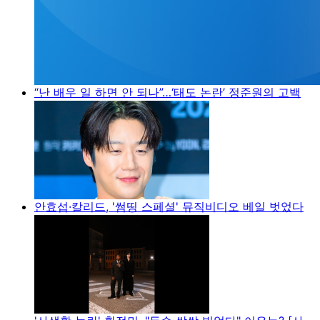
“난 배우 일 하면 안 되나”…‘태도 논란’ 정준원의 고백
안효섭·칼리드, '썸띵 스페셜' 뮤직비디오 베일 벗었다