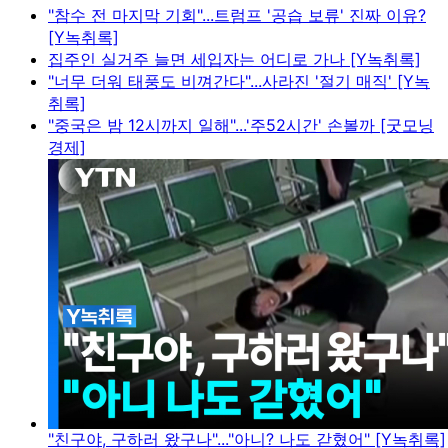
"참수 전 마지막 기회"...트럼프 '공습 보류' 진짜 이유?
[Y녹취록]
집주인 실거주 늘면 세입자는 어디로 가나 [Y녹취록]
"너무 더워 태풍도 비껴간다"...사라진 '절기 매직' [Y녹
취록]
"중국은 밤 12시까지 일해"...'주52시간' 손볼까 [굿모닝
경제]
"친구야, 구하러 왔구나"..."아니? 나도 갇혔어" [Y녹취록]