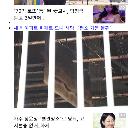
새벽 아파트 화재로 모녀 사망…"평소 거동 불편"