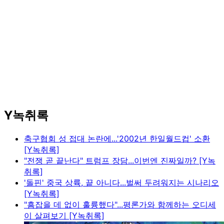
Y녹취록
축구협회 성 접대 논란에...'2002년 한일월드컵' 소환
[Y녹취록]
"전쟁 곧 끝난다" 트럼프 장담...이번엔 진짜일까? [Y녹
취록]
'돌핀' 중국 상륙, 끝 아니다...벌써 두려워지는 시나리오
[Y녹취록]
"흠잡을 데 없이 훌륭했다"...평론가와 함께하는 오디세
이 살펴보기 [Y녹취록]