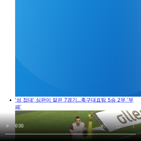
'성 접대' 심판이 맡은 7경기...축구대표팀 5승 2무 '무
패'