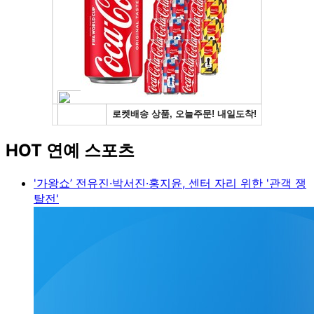
HOT 연예 스포츠
'가왕쇼’ 전유진·박서진·홍지윤, 센터 자리 위한 '관객 쟁
탈전'