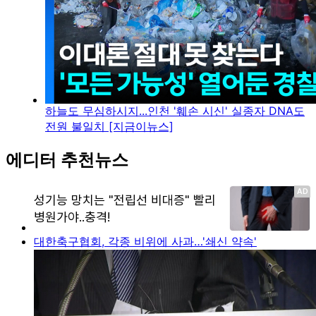
하늘도 무심하시지...인천 '훼손 시신' 실종자 DNA도
전원 불일치 [지금이뉴스]
에디터 추천뉴스
대한축구협회, 각종 비위에 사과…'쇄신 약속'