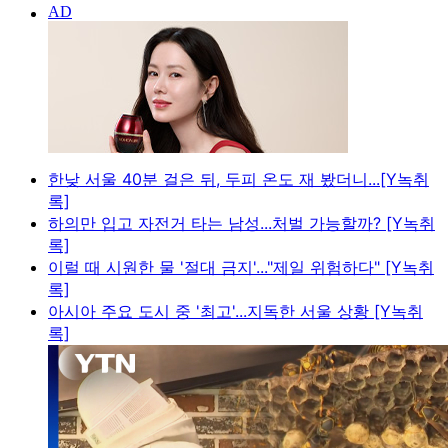
한낮 서울 40분 걸은 뒤, 두피 온도 재 봤더니...[Y녹취
록]
하의만 입고 자전거 타는 남성...처벌 가능할까? [Y녹취
록]
이럴 때 시원한 물 '절대 금지'..."제일 위험하다" [Y녹취
록]
아시아 주요 도시 중 '최고'...지독한 서울 상황 [Y녹취
록]