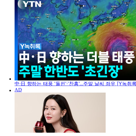
中·日 향하는 태풍 '돌핀'·'찬홈'...주말 날씨 좌우 [Y녹취록