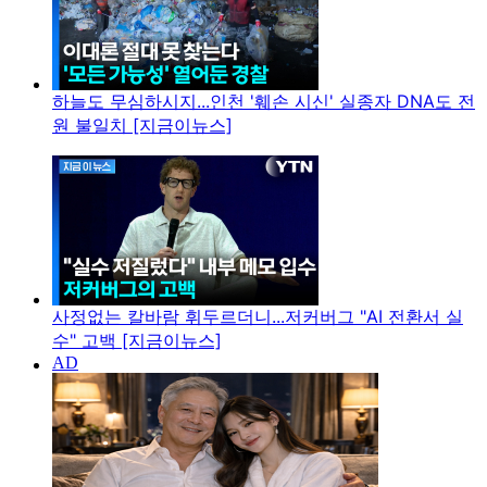
하늘도 무심하시지...인천 '훼손 시신' 실종자 DNA도 전
원 불일치 [지금이뉴스]
사정없는 칼바람 휘두르더니...저커버그 "AI 전환서 실
수" 고백 [지금이뉴스]