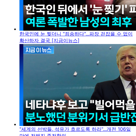
한국인에 눈 찢더니 "죄송하다"...파장 걷잡을 수 없이
확산하자 결국 [지금이뉴스]
"세계의 선박들, 석유가 흐르도록 하라"...개전 106일
만에 전해진 종전합의