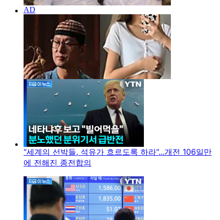
"세계의 선박들, 석유가 흐르도록 하라"...개전 106일만
에 전해진 종전합의