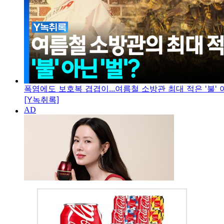
폭염에도 보호복 겹겹이...여름철 소방관 최대 적은 '불' 아
[Y녹취록]