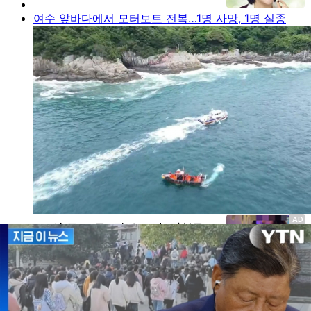
여수 앞바다에서 모터보트 전복…1명 사망, 1명 실종
더위 속 도심 피서…실내 놀이터·물놀이장 '북적'