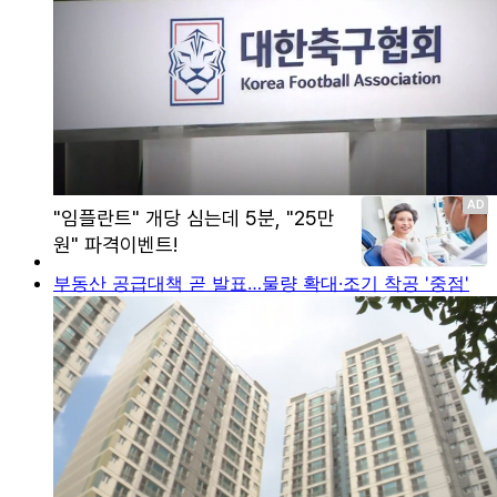
부동산 공급대책 곧 발표…물량 확대·조기 착공 '중점'