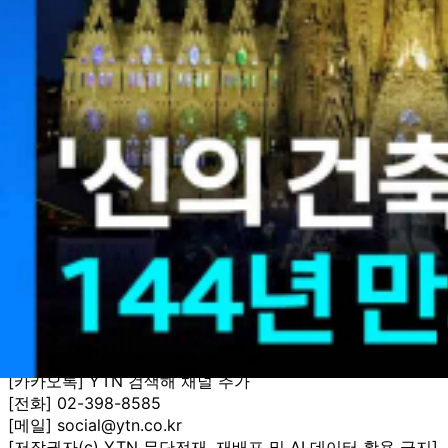
1882년 착공해 144년 만에 외관 공사가 마무리된 겁니다.
교황의 방문을 계기로 성당의 최종 완공 시점에도 관심이 쏠리
정문인 '영광의 파사드'와 성당 내부는 아직 공사 중이고 외부 
가우디의 설계대로라면 출입구 앞쪽에 있는 집들을 철거해야 
'사그라다 파밀리아'는 해마다 전 세계에서 490만 명이 몰리
런던에서 YTN 조수현입니다.
영상편집ㅣ유현우
자막뉴스ㅣ최예은
※ '당신의 제보가 뉴스가 됩니다'
[카카오톡] YTN 검색해 채널 추가
[전화] 02-398-8585
[메일] social@ytn.co.kr
[저작권자(c) YTN 무단전재, 재배포 및 AI 데이터 활용 금지]