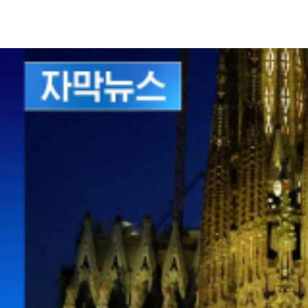
바르셀로나 거리에 모인 수만 명의 인파가 열띤 환호를 보냅니
'신의 건축가'로 불리는 가우디 서거 100년이 된 날, 교황은
펠리페 6세 국왕과 페드로 산체스 총리 등 스페인 최고위급 
교황은 '사그라다 파밀리아'는 갈망과 약속이란 의미를 담은
[레오 14세 / 교황 : 신앙에서 영감을 받은 건축가로서, 
미사가 끝난 뒤 교황은 성당의 중앙탑 '예수 그리스도 탑' 완
높이 172.5m의 탑이 완성되면서 '사그라다 파밀리아'는 세