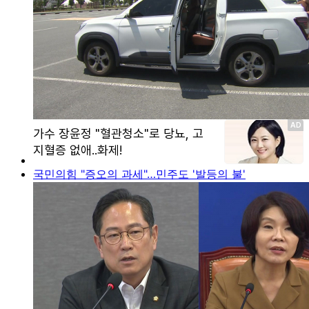
국민의힘 "증오의 과세"…민주도 '발등의 불'