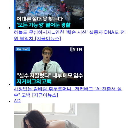
하늘도 무심하시지...인천 '훼손 시신' 실종자 DNA도 전
원 불일치 [지금이뉴스]
사정없는 칼바람 휘두르더니...저커버그 "AI 전환서 실
수" 고백 [지금이뉴스]