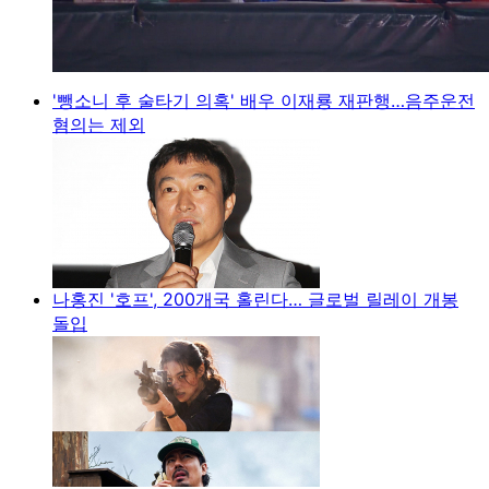
'뺑소니 후 술타기 의혹' 배우 이재룡 재판행…음주운전
혐의는 제외
나홍진 '호프', 200개국 홀린다… 글로벌 릴레이 개봉
돌입