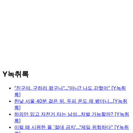
Y녹취록
"친구야, 구하러 왔구나"..."아니? 나도 갇혔어" [Y녹취
록]
한낮 서울 40분 걸은 뒤, 두피 온도 재 봤더니...[Y녹취
록]
하의만 입고 자전거 타는 남성...처벌 가능할까? [Y녹취
록]
이럴 때 시원한 물 '절대 금지'..."제일 위험하다" [Y녹취