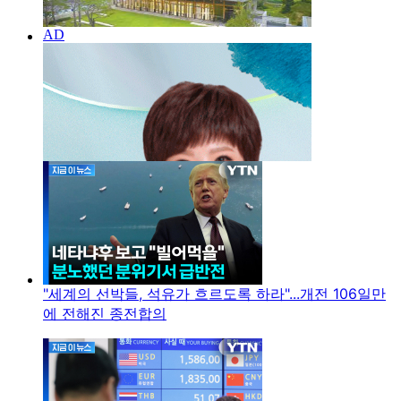
"세계의 선박들, 석유가 흐르도록 하라"...개전 106일만
에 전해진 종전합의