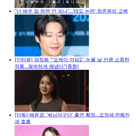
“난 배우 일 하면 안 되나”…‘태도 논란’ 정준원의 고백
[인터뷰] 엄정화 "'오케이 마담2', 눈물 날 만큼 소중한
작품…절박하게 해냈다"(종합)
[단독] 배윤경, ’써닝야구단‘ 출연 확정…오정세·전혜진
과 호흡