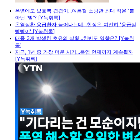
폭염에도 보호복 겹겹이...여름철 소방관 최대 적은 '불'
아닌 '벌'? [Y녹취록]
온열질환 응급환자 늘어나는데...현장은 여전히 '응급실
뺑뺑이' [Y녹취록]
태풍 3개 발생한 초유의 상황...한반도 영향은? [Y녹취
록]
지금, 1년 중 가장 더운 시기...폭염 언제까지 계속될까
[Y녹취록]