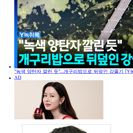
"녹색 양탄자 깔린 듯"...개구리밥으로 뒤덮인 강줄기 [Y