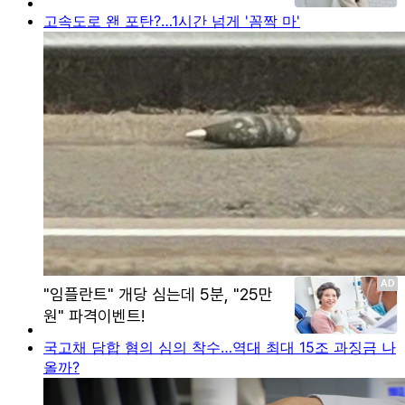
고속도로 왠 포탄?…1시간 넘게 '꼼짝 마'
국고채 담합 혐의 심의 착수…역대 최대 15조 과징금 나
올까?