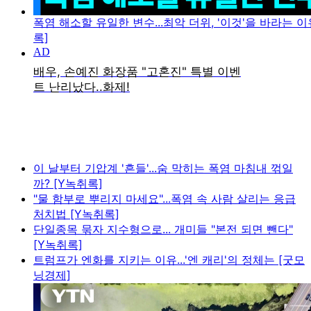
폭염 해소할 유일한 변수...최악 더위, '이것'을 바라는 이
록]
이 날부터 기압계 '흔들'...숨 막히는 폭염 마침내 꺾일
까? [Y녹취록]
"물 함부로 뿌리지 마세요"...폭염 속 사람 살리는 응급
처치법 [Y녹취록]
단일종목 묶자 지수형으로... 개미들 "본전 되면 뺀다"
[Y녹취록]
트럼프가 엔화를 지키는 이유...'엔 캐리'의 정체는 [굿모
닝경제]