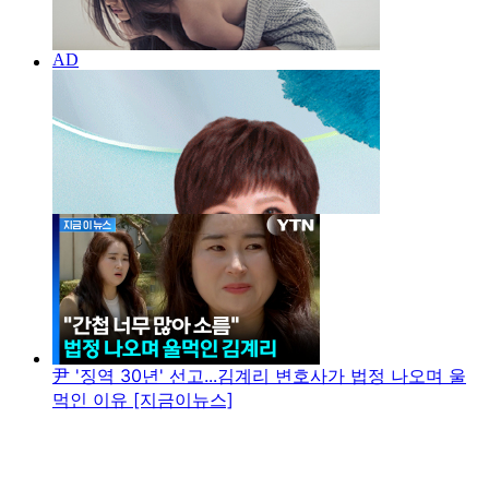
尹 '징역 30년' 선고...김계리 변호사가 법정 나오며 울
먹인 이유 [지금이뉴스]