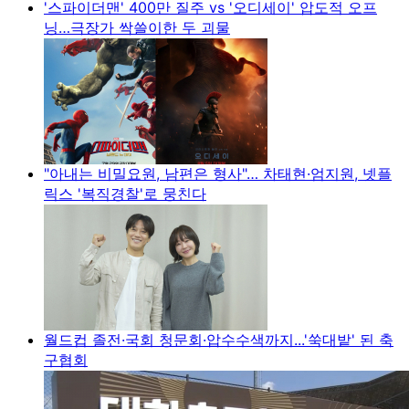
'스파이더맨' 400만 질주 vs '오디세이' 압도적 오프
닝…극장가 싹쓸이한 두 괴물
"아내는 비밀요원, 남편은 형사"… 차태현·엄지원, 넷플
릭스 '복직경찰'로 뭉친다
월드컵 졸전·국회 청문회·압수수색까지...'쑥대밭' 된 축
구협회