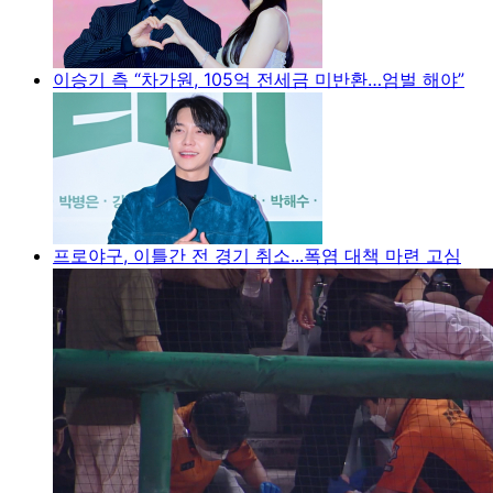
이승기 측 “차가원, 105억 전세금 미반환…엄벌 해야”
프로야구, 이틀간 전 경기 취소...폭염 대책 마련 고심