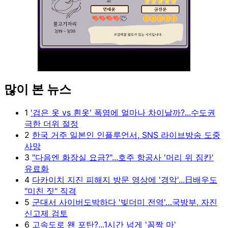
많이 본 뉴스
Unmute
1
'검은 옷 vs 흰옷' 폭염에 얼마나 차이날까?...수도권
극한 더위 절정
2
한국 거주 일본인 인플루언서, SNS 라이브방송 도중
사망
3
"다음엔 화장실 요금?"...호주 항공사 '머리 위 짐칸'
유료화
4
다카이치 지진 피해지 방문 영상에 '경악'...日배우도
"미친 짓" 직격
5
군대서 사이버도박하다 '빚더미 전역'…국방부, 자진
신고제 검토
6
고속도로 왠 포탄?...1시간 넘게 '꼼짝 마'